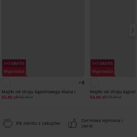
1+1 GRATIS
1+1 GRATIS
Wyprzedaż
Wyprzedaż
Zniżka -70%
Zniżka -70%
5
Majtki od stroju kąpielowego Alana I
Majtki od stroju kąpie
55,80 zł
54,00 zł
185,99 zł
179,99 zł
Darmowa wymiana i
8% zwrotu z zakupów
zwrot