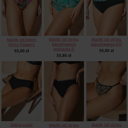
Majtki od stroju
Majtki od stroju
Majtki od bikini
kąpielowego
kąpielowego Elif
Shiny Flowers
Adelaida II
55,80 zł
93,00 zł
55,80 zł
Dolna część
Majtki od stroju
Majtki od stroju