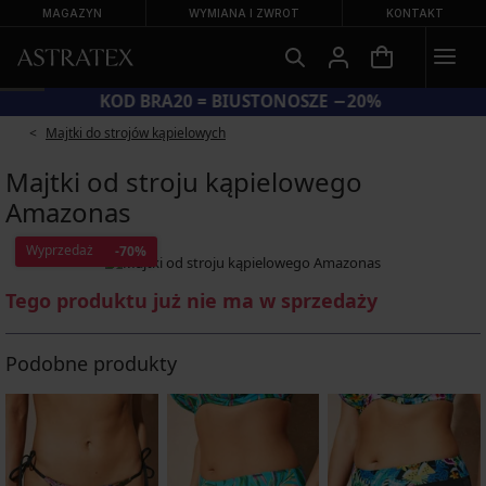
MAGAZYN
WYMIANA I ZWROT
KONTAKT
KOD BRA20 = BIUSTONOSZE −20%
Majtki do strojów kąpielowych
Majtki od stroju kąpielowego
Amazonas
Wyprzedaż
-70%
Tego produktu już nie ma w sprzedaży
Podobne produkty