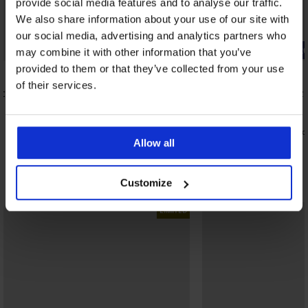
provide social media features and to analyse our traffic.
We also share information about your use of our site with
our social media, advertising and analytics partners who
-20% BRA20
-20% BRA2
may combine it with other information that you’ve
provided to them or that they’ve collected from your use
4,9
4,9
of their services.
ący
Biustonosz Spacer Flexicup Dotted
Biustonosz
Mesh II
Elvira
185,99 zł
163,99 zł
148,79 zł
131,19 zł
kod:
BRA20
ko
Allow all
Odkryj podobne produkty
Customize
LIMITED