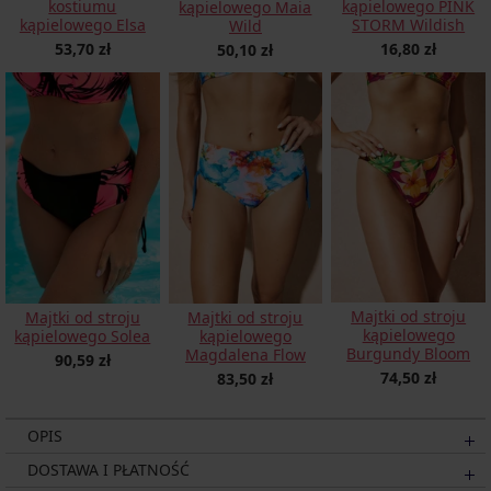
kostiumu
kąpielowego PINK
kąpielowego Maia
kąpielowego Elsa
STORM Wildish
Wild
53,70 zł
16,80 zł
50,10 zł
Majtki od stroju
Majtki od stroju
Majtki od stroju
kąpielowego
kąpielowego Solea
kąpielowego
Burgundy Bloom
Magdalena Flow
90,59 zł
74,50 zł
83,50 zł
OPIS
DOSTAWA I PŁATNOŚĆ