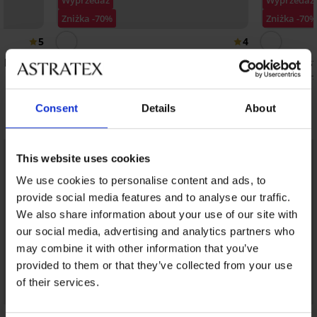
Wyprzedaż
Wyprzedaż
Zniżka -70%
Zniżka -70
5
4
ailah
Majtki od stroju kąpielowego Elif
Bralette
72,60 zł
241,
50,10 zł
166,99 zł
Consent
Details
About
Odkryj podobne produkty
LIMITED
LIMITED
This website uses cookies
We use cookies to personalise content and ads, to
provide social media features and to analyse our traffic.
We also share information about your use of our site with
our social media, advertising and analytics partners who
may combine it with other information that you’ve
provided to them or that they’ve collected from your use
of their services.