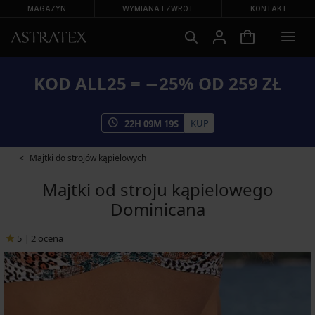
MAGAZYN
WYMIANA I ZWROT
KONTAKT
KOD ALL25 = −25% OD 259 ZŁ
KUP
22
H
09
M
18
S
Majtki do strojów kąpielowych
Majtki od stroju kąpielowego
Dominicana
5
|
2
ocena