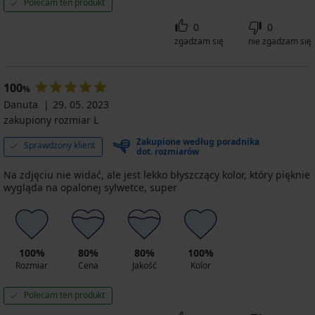
Polecam ten produkt
0
0
zgadzam się
nie zgadzam się
100
%
Danuta
29. 05. 2023
zakupiony rozmiar L
Zakupione według poradnika
Sprawdzony klient
dot. rozmiarów
Na zdjęciu nie widać, ale jest lekko błyszczący kolor, który pięknie
wygląda na opalonej sylwetce, super
100%
80%
80%
100%
Rozmiar
Cena
Jakość
Kolor
Polecam ten produkt