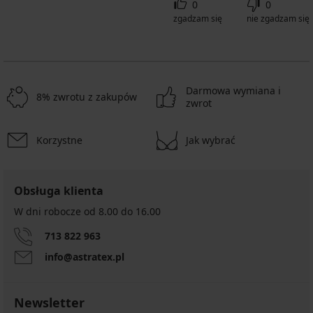
0
0
zgadzam się
nie zgadzam się
Darmowa wymiana i
8% zwrotu z zakupów
zwrot
Korzystne
Jak wybrać
Obsługa klienta
W dni robocze od 8.00 do 16.00
713 822 963
info@astratex.pl
Newsletter