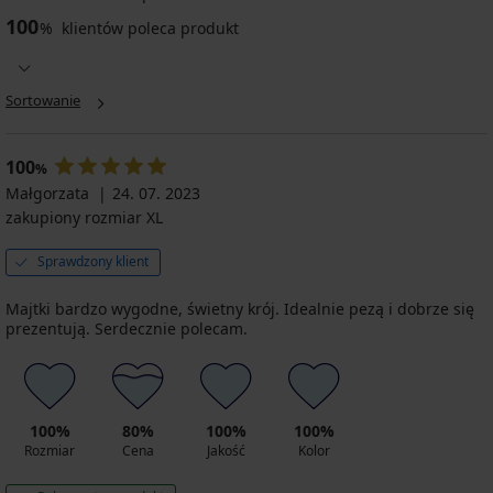
Majtki
100
od
%
klientów poleca produkt
stroju
kąpielowego
Adjoa
Sortowanie
22,50
zł
74,99
100
zł
%
Małgorzata
24. 07. 2023
zakupiony rozmiar XL
Sprawdzony klient
Majtki bardzo wygodne, świetny krój. Idealnie pezą i dobrze się
prezentują. Serdecznie polecam.
100%
80%
100%
100%
Rozmiar
Cena
Jakość
Kolor