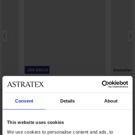
-20% BRA20
Bestseller
4,9
4,9
A by IVA
Biustonosz Spacer Flexicup Dotted
Biustonosz
Mesh II
185,99 zł
185,99 zł
Consent
Details
About
148,79 zł
kod:
BRA20
This website uses cookies
Odkryj podobne produkty
We use cookies to personalise content and ads, to