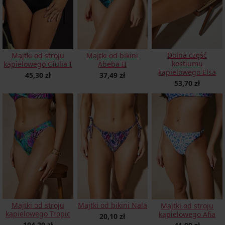
Dolna część
Majtki od stroju
Majtki od bikini
kostiumu
kąpielowego Giulia I
Abeba II
kąpielowego Elsa
45,30 zł
37,49 zł
53,70 zł
Majtki od stroju
Majtki od bikini Nala
Majtki od stroju
kąpielowego Tropic
kąpielowego Afia
20,10 zł
104,29 zł