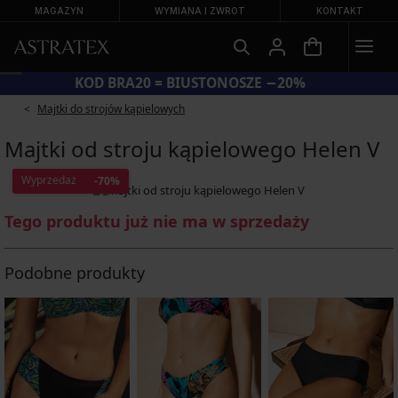
MAGAZYN
WYMIANA I ZWROT
KONTAKT
KOD BRA20 = BIUSTONOSZE −20%
Majtki do strojów kąpielowych
Majtki od stroju kąpielowego Helen V
Wyprzedaż
-70%
Tego produktu już nie ma w sprzedaży
Podobne produkty