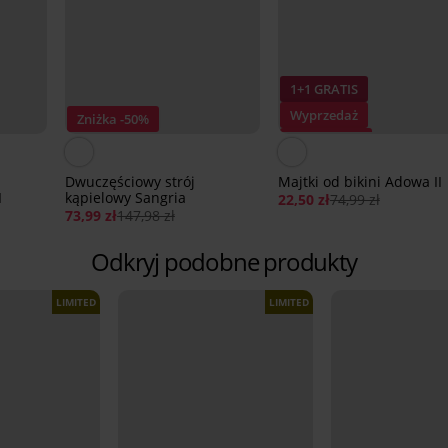
1+1 GRATIS
Wyprzedaż
Zniżka -50%
Zniżka -70%
Dwuczęściowy strój
Majtki od bikini Adowa II
I
kąpielowy Sangria
22,50 zł
74,99 zł
73,99 zł
147,98 zł
Odkryj podobne produkty
LIMITED
LIMITED