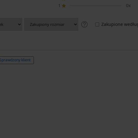
1
0x
Zakupione według
Sprawdzony klient