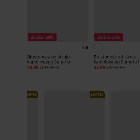
Zniżka -50%
Zniżka -50%
5
Biustonosz od stroju
Biustonosz od stroju
kąpielowego Sangria
kąpielowego Sangria I
45,99 zł
91,99 zł
45,99 zł
91,99 zł
LIMITED
LIMITED