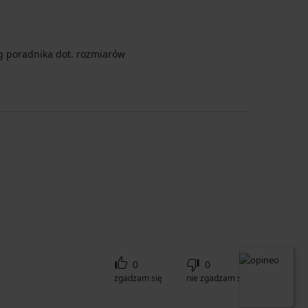
 poradnika dot. rozmiarów
0
0
zgadzam się
nie zgadzam się