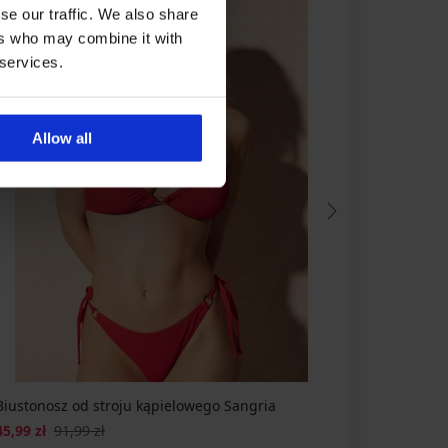
se our traffic. We also share
ers who may combine it with
 services.
Allow all
Biustonosz od stroju kąpielowego Sangria
Dwuczęści
45,99 zł
91,99 zł
76,99 zł
1