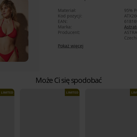
Materiał
95% P
Kod pozycji
ATX26
EAN
61816
Marka
Astrat
Producent
ASTRA
Czech
Pokaż więcej
Może Ci się spodobać
LIMITED
LIMITED
LIM