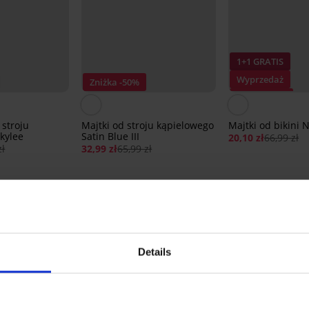
1+1 GRATIS
Wyprzedaż
Zniżka -50%
Zniżka -70%
 stroju
Majtki od stroju kąpielowego
Majtki od bikini N
kylee
Satin Blue III
20,10 zł
66,99 zł
zł
32,99 zł
65,99 zł
Z tej samej kolekcji
Details