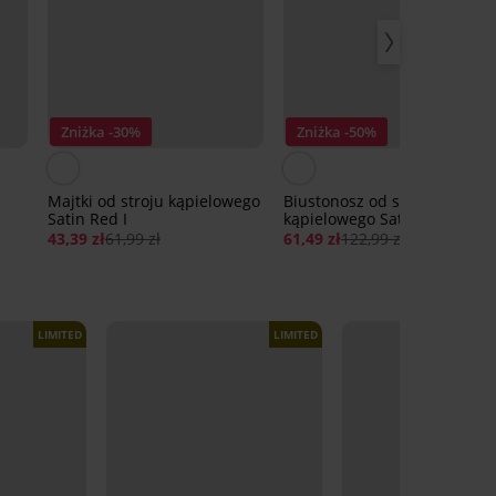
Zniżka -30%
Zniżka -50%
Majtki od stroju kąpielowego
Biustonosz od stroju
Satin Red I
kąpielowego Satin Red
43,39 zł
61,99 zł
61,49 zł
122,99 zł
LIMITED
LIMITED