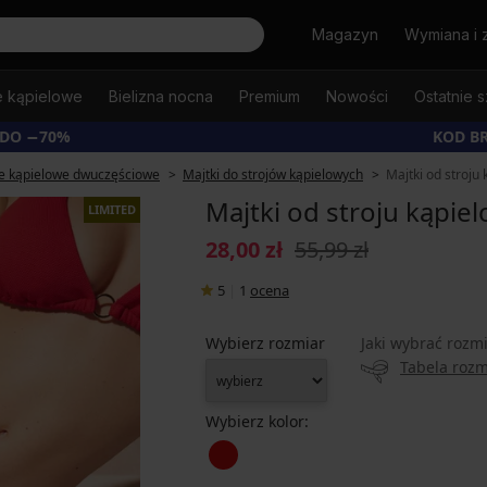
Szukaj
Magazyn
Wymiana i 
e kąpielowe
Bielizna nocna
Premium
Nowości
Ostatnie s
 DO −70%
KOD B
je kąpielowe dwuczęściowe
Majtki do strojów kąpielowych
Majtki od stroju
Majtki od stroju kąpie
LIMITED
28,00 zł
55,99 zł
5
|
1
ocena
Wybierz rozmiar
Jaki wybrać rozm
Tabela roz
Wybierz kolor: