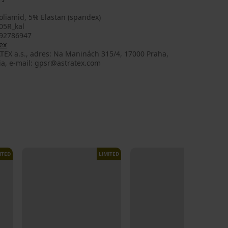
oliamid, 5% Elastan (spandex)
05R_kal
92786947
ex
TEX a.s., adres: Na Maninách 315/4, 17000 Praha,
ia, e-mail: gpsr@astratex.com
ITED
LIMITED
LIMITED