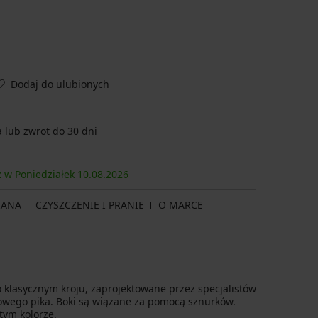
Dodaj do ulubionych
lub zwrot do 30 dni
z w Poniedziałek
10.08.
2026
IANA
CZYSZCZENIE I PRANIE
O MARCE
o klasycznym kroju, zaprojektowane przez specjalistów
elowego pika. Boki są wiązane za pomocą sznurków.
tym kolorze.