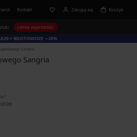
zwrot
Kontakt
Zaloguj się
Koszyk
ztuki
Letnia wyprzedaż
RA20 = BIUSTONOSZE −20%
 kąpielowego Sangria
lowego Sangria
iar?
miarów