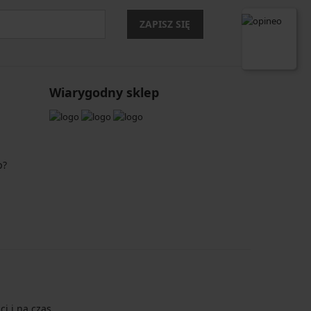
ZAPISZ SIĘ
Wiarygodny sklep
p?
i i na czas