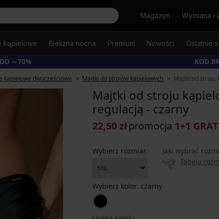
Szukaj
Magazyn
Wymiana i 
e kąpielowe
Bielizna nocna
Premium
Nowości
Ostatnie s
 DO −70%
KOD B
je kąpielowe dwuczęściowe
Majtki do strojów kąpielowych
Majtki od stroju
Majtki od stroju kąpiel
regulacją - czarny
22,50 zł
promocja
1+1 GRAT
Wybierz rozmiar
Jaki wybrać rozm
Tabela roz
Wybierz kolor:
czarny
Liczba sztuk: