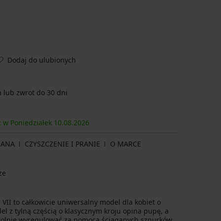
Dodaj do ulubionych
lub zwrot do 30 dni
z w Poniedziałek
10.08.
2026
IANA
CZYSZCZENIE I PRANIE
O MARCE
ze
 VII to całkowicie uniwersalny model dla kobiet o
el z tylną częścią o klasycznym kroju opina pupę, a
olnie wyregulować za pomocą ściąganych sznurków.