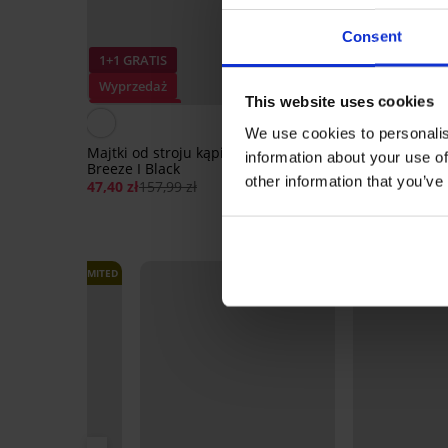
Consent
1+1 GRATIS
1+1 GRATIS
Wyprzedaż
Wyprzedaż
This website uses cookies
Zniżka -70%
Zniżka -70%
4,9
We use cookies to personalis
Majtki od stroju kąpielowego
Majtki od stroju kąpi
information about your use of
Breeze I Black
Brita I
other information that you’ve
47,40 zł
157,99 zł
39,00 zł
129,99 zł
LIMITED
LIMITED