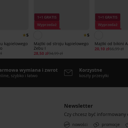
1+1 GRATIS
1+1 GRATIS
Wyprzedaż
Wyprzedaż
Zniżka -70%
Zniżka -70%
5
5
oju kąpielowego
Majtki od stroju kąpielowego
Majtki od bikini 
co
Zebu I
20,10 zł
66,99 zł
zł
28,50 zł
94,99 zł
armowa wymiana i zwrot
Korzystne
line, szybko i łatwo
koszty przesyłki
Newsletter
Czy chcesz być informowany
nowości
promocje