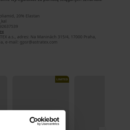
oliamid, 20% Elastan
_kal
92637539
ex
TEX a.s., adres: Na Maninách 315/4, 17000 Praha,
ia, e-mail: gpsr@astratex.com
LIMITED