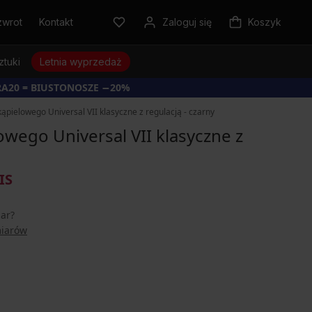
zwrot
Kontakt
Zaloguj się
Koszyk
ztuki
Letnia wyprzedaż
RA20 = BIUSTONOSZE −20%
 kąpielowego Universal VII klasyczne z regulacją - czarny
owego Universal VII klasyczne z
IS
iar?
miarów