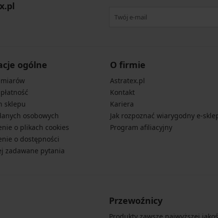
x.pl
acje ogólne
O firmie
zmiarów
Astratex.pl
 płatność
Kontakt
n sklepu
Kariera
danych osobowych
Jak rozpoznać wiarygodny e-skle
nie o plikach cookies
Program afiliacyjny
nie o dostępności
ej zadawane pytania
Przewoźnicy
Produkty zawsze najwyższej jakośc