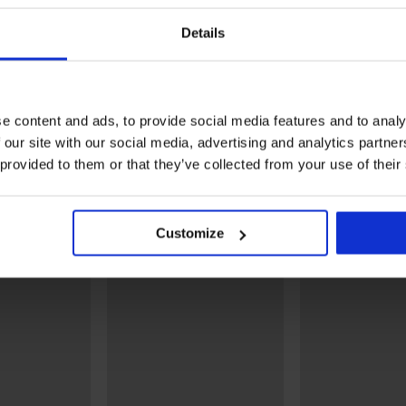
Details
1+1 GRATIS
Wyprzedaż
Zniżka -20%
Zniżka -50%
5
5
e content and ads, to provide social media features and to analy
elowego
Majtki od stroju kąpielowego
Majtki od tankini Black
 our site with our social media, advertising and analytics partn
Universal – klasyczne z
55,99 zł
111,99 zł
 provided to them or that they’ve collected from your use of their
podwyższonym stanem
52,79 zł
65,99 zł
Odkryj podobne produkty
Customize
LIMITED
LIMITED