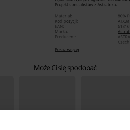
Projekt specjalistów z Astratexu.
Materiał
80% P
Kod pozycji
ATX3a
EAN
61816
Marka
Astrat
Producent
ASTRA
Czech
Pokaż więcej
Może Ci się spodobać