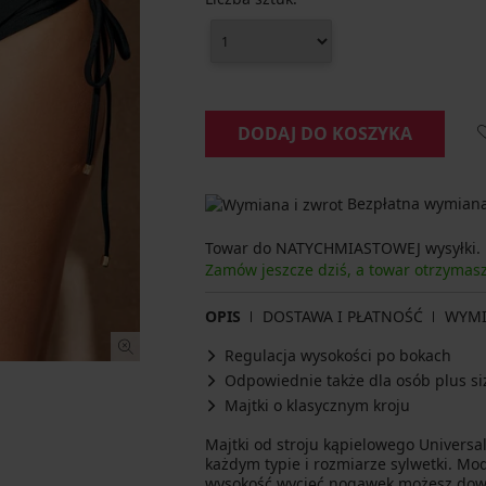
DODAJ DO KOSZYKA
Bezpłatna wymiana 
Towar do NATYCHMIASTOWEJ wysyłki.
Zamów jeszcze dziś, a towar otrzymas
OPIS
DOSTAWA I PŁATNOŚĆ
WYM
Regulacja wysokości po bokach
Odpowiednie także dla osób plus si
Majtki o klasycznym kroju
Majtki od stroju kąpielowego Universal
każdym typie i rozmiarze sylwetki. Mod
wysokość wycięć nogawek możesz dow