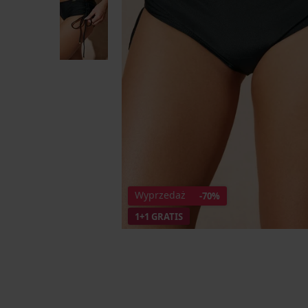
Wyprzedaż
-70%
1+1 GRATIS