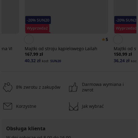
-20% SUN20
-20% SUN2
Wyprzedaż
Wyprzedaż
Zniżka -70%
Zniżka -70
5
ena VI
Majtki od stroju kąpielowego Lailah
Majtki od st
167,99 zł
150,99 zł
40,32 zł
36,24 zł
kod:
SUN20
kod
Darmowa wymiana i
8% zwrotu z zakupów
zwrot
Korzystne
Jak wybrać
Obsługa klienta
W dni robocze od 8.00 do 16.00