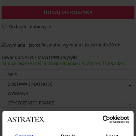
DODAJ DO KOSZYKA
Dodaj do ulubionych
Bezpłatna wymiana lub zwrot do 30 dni
Towar do NATYCHMIASTOWEJ wysyłki.
Zamów jeszcze dziś, a towar otrzymasz w Wtorek
11.08.
2026
OPIS
DOSTAWA I PŁATNOŚĆ
WYMIANA
CZYSZCZENIE I PRANIE
O MARCE
Może Ci się spodobać