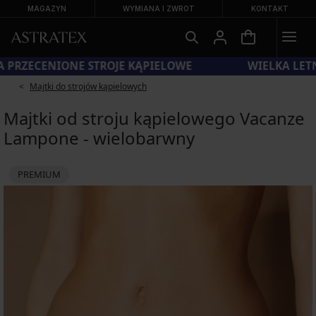
MAGAZYN
WYMIANA I ZWROT
KONTAKT
KOD SUN20 = −20% NA PRZECENIONE STROJE KĄPIELOWE
Majtki do strojów kąpielowych
Majtki od stroju kąpielowego Vacanze
Lampone - wielobarwny
PREMIUM