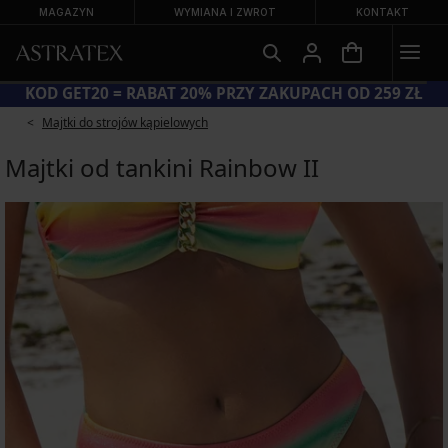
MAGAZYN
WYMIANA I ZWROT
KONTAKT
LKA LETNIA WYPRZEDAŻ DO −70%
KOD GET20 
Majtki do strojów kąpielowych
Majtki od tankini Rainbow II