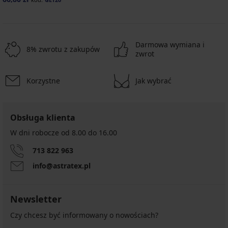
Darmowa wymiana i
8% zwrotu z zakupów
zwrot
Korzystne
Jak wybrać
Obsługa klienta
W dni robocze od 8.00 do 16.00
713 822 963
info@astratex.pl
Newsletter
Czy chcesz być informowany o nowościach?