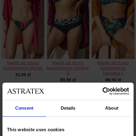
Majtki od stroju
Majtki od stroju
Majtki od stroju
kąpielowego Skylee
kąpielowego Sunkiss
kąpielowego
II
Navyana I
32,99 zł
89,39 zł
88,50 zł
Consent
Details
About
This website uses cookies