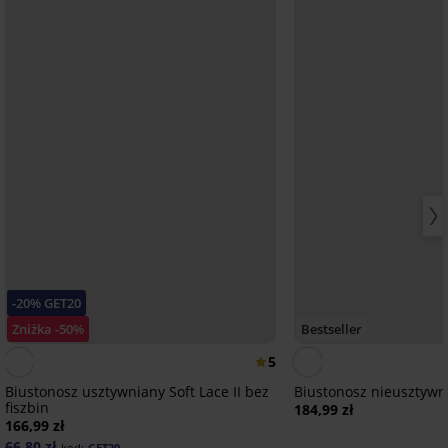
-20% GET20
Zniżka -50%
Bestseller
5
Biustonosz usztywniany Soft Lace II bez
Biustonosz nieusztywn
fiszbin
184,99 zł
166,99 zł
66,80 zł
kod:
GET20