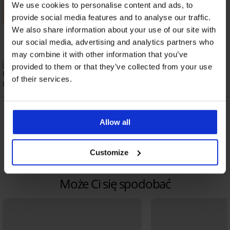
We use cookies to personalise content and ads, to
provide social media features and to analyse our traffic.
Majtki od bikini
We also share information about your use of our site with
Abeba II
our social media, advertising and analytics partners who
37,49 zł
may combine it with other information that you’ve
provided to them or that they’ve collected from your use
Wyprodukowano w Polsce
of their services.
OPIS
DOSTAWA I PŁATNOŚĆ
Allow all
WYMIANA
Customize
CZYSZCZENIE I PRANIE
Może Ci się spodobać