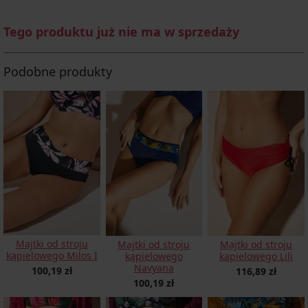
Tego produktu już nie ma w sprzedaży
Podobne produkty
Majtki od stroju
Majtki od stroju
Majtki od stroju
kąpielowego Milos I
kąpielowego
kąpielowego Lili
Navyana
100,19 zł
116,89 zł
100,19 zł