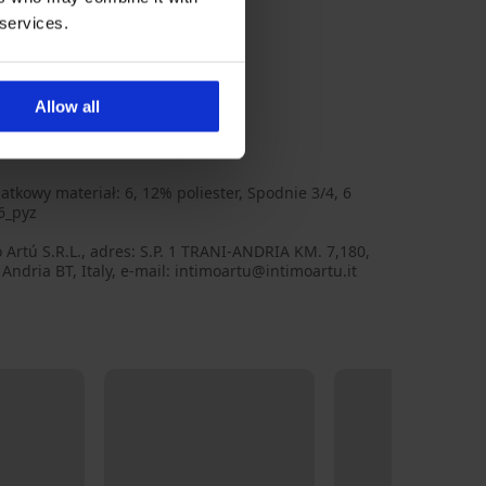
 services.
Allow all
atkowy materiał: 6, 12% poliester, Spodnie 3/4, 6
6_pyz
 Artú S.R.L., adres: S.P. 1 TRANI-ANDRIA KM. 7,180,
Andria BT, Italy, e-mail: intimoartu@intimoartu.it