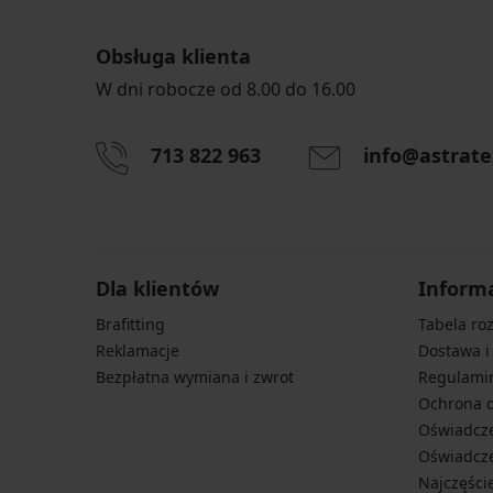
Obsługa klienta
W dni robocze od 8.00 do 16.00
713 822 963
info@astrate
Dla klientów
Inform
Brafitting
Tabela ro
Reklamacje
Dostawa i
Bezpłatna wymiana i zwrot
Regulami
Ochrona 
Oświadcze
Oświadcze
Najczęści