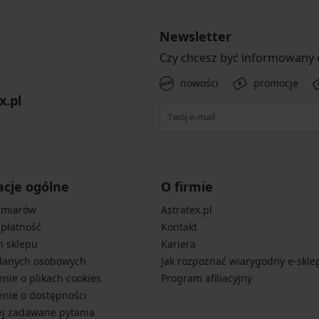
Newsletter
Czy chcesz być informowany
nowości
promocje
x.pl
acje ogólne
O firmie
zmiarów
Astratex.pl
 płatność
Kontakt
n sklepu
Kariera
danych osobowych
Jak rozpoznać wiarygodny e-skle
nie o plikach cookies
Program afiliacyjny
nie o dostępności
ej zadawane pytania