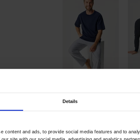
Piżama bawełniana JACK AND
Piża
JONES JACFlorence długa
185,99 zł
Details
OPIS
Piżama męska Bosco o sportowym desig
rękawy są zakończone mankietami, a de
e content and ads, to provide social media features and to analy
dzianina na chłodną porę roku.
 our site with our social media, advertising and analytics partn