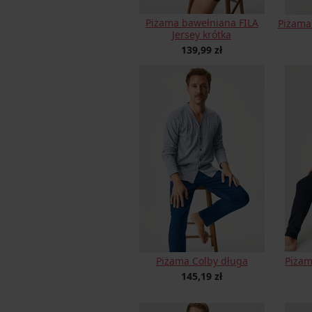
Piżama bawełniana FILA
Piżama
Jersey krótka
139,99 zł
Piżama Colby długa
Piża
145,19 zł