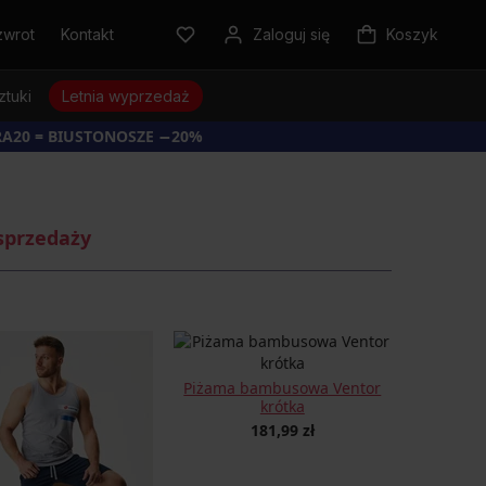
zwrot
Kontakt
Zaloguj się
Koszyk
ztuki
Letnia wyprzedaż
RA20 = BIUSTONOSZE −20%
sprzedaży
Piżama bambusowa Ventor
krótka
181,99 zł