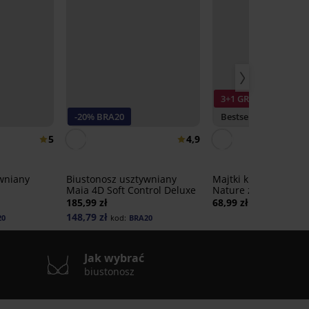
3+1 GRATIS
-20% BRA20
Bestseller
5
4,9
wniany
Biustonosz usztywniany
Majtki klasyczne Ba
Maia 4D Soft Control Deluxe
Nature z szerokimi 
185,99 zł
68,99 zł
148,79 zł
20
kod:
BRA20
Jak wybrać
biustonosz