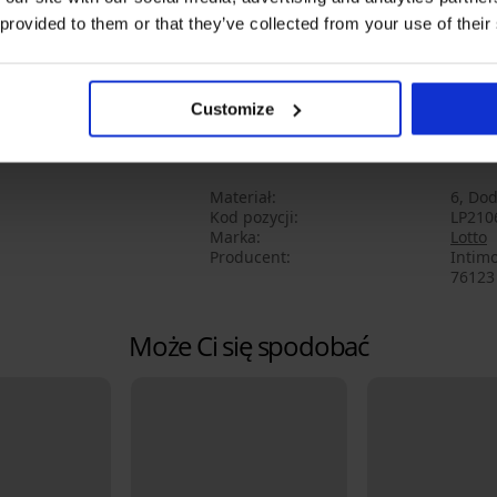
Dzianina
 provided to them or that they’ve collected from your use of their
Zapięcie na guziki
Gumka w tunelu w pasie
Bez rozporka
Customize
Kieszeń z tyłu
Nogawki zakończone ściągaczem
Materiał
6, Dod
Kod pozycji
LP210
Marka
Lotto
Producent
Intimo
76123 
Może Ci się spodobać