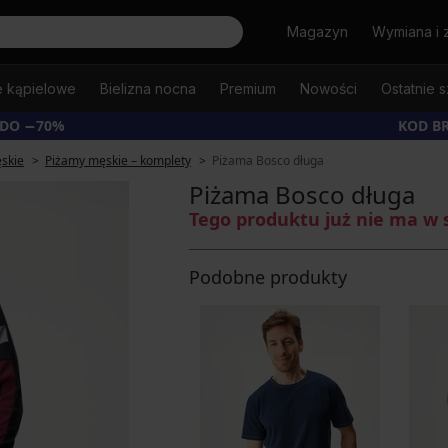
Szukaj
Magazyn
Wymiana i 
e kąpielowe
Bielizna nocna
Premium
Nowości
Ostatnie s
 DO −70%
KOD B
skie
Piżamy męskie – komplety
Piżama Bosco długa
Piżama Bosco długa
Tego produktu już nie ma w 
Podobne produkty