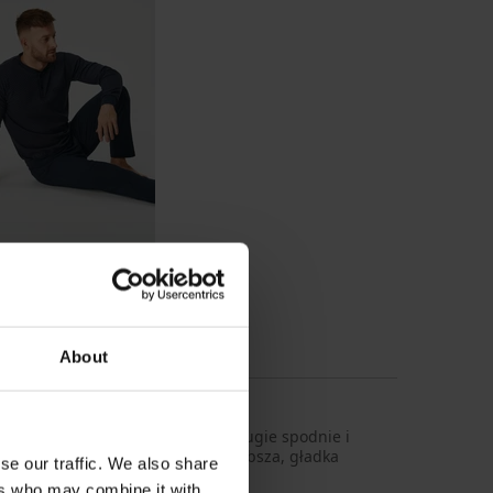
ma bawełniana Alan
długa
169,39 zł
About
nie, uszyta ze 100% bawełny. Długie spodnie i
kolt jest zapinany na guziki. Grubsza, gładka
se our traffic. We also share
ers who may combine it with