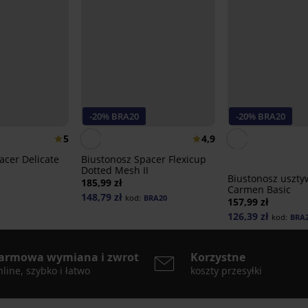
-20% BRA20
-20% BRA20
5
4,9
acer Delicate
Biustonosz Spacer Flexicup
Dotted Mesh II
Biustonosz uszty
185,99 zł
Carmen Basic
148,79 zł
kod:
BRA20
157,99 zł
126,39 zł
kod:
BRA
armowa wymiana i zwrot
Korzystne
line, szybko i łatwo
koszty przesyłki