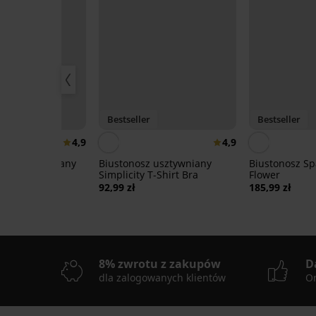
Bestseller
Bestseller
4,9
4,9
 nieusztywniany
Biustonosz usztywniany
Biustonosz Sp
A
Simplicity T-Shirt Bra
Flower
92,99 zł
185,99 zł
8% zwrotu z zakupów
D
dla zalogowanych klientów
On