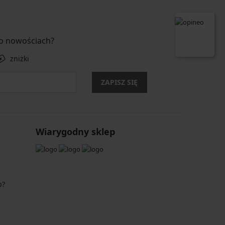
 o nowościach?
zniżki
ZAPISZ SIĘ
Wiarygodny sklep
p?