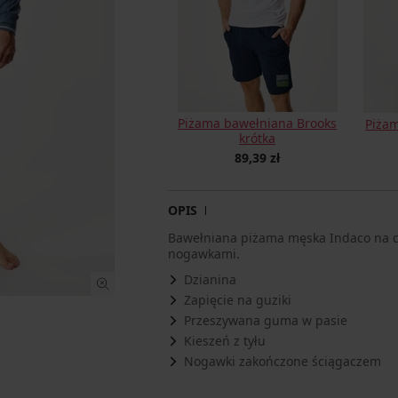
Piżama bawełniana Brooks
Piżam
krótka
89,39 zł
OPIS
Bawełniana piżama męska Indaco na c
nogawkami.
Dzianina
Zapięcie na guziki
Przeszywana guma w pasie
Kieszeń z tyłu
Nogawki zakończone ściągaczem