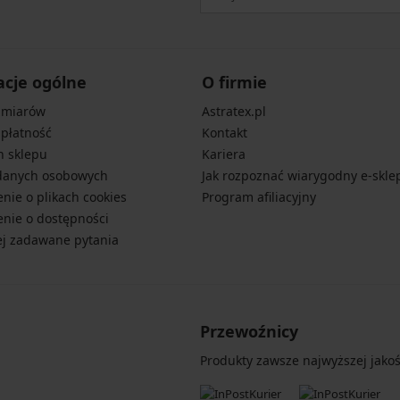
acje ogólne
O firmie
zmiarów
Astratex.pl
 płatność
Kontakt
n sklepu
Kariera
danych osobowych
Jak rozpoznać wiarygodny e-skle
nie o plikach cookies
Program afiliacyjny
nie o dostępności
ej zadawane pytania
Przewoźnicy
Produkty zawsze najwyższej jakośc