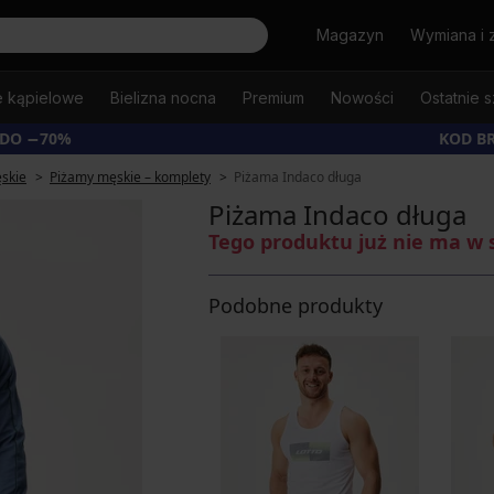
Szukaj
Magazyn
Wymiana i 
e kąpielowe
Bielizna nocna
Premium
Nowości
Ostatnie s
 DO −70%
KOD B
skie
Piżamy męskie – komplety
Piżama Indaco długa
Piżama Indaco długa
Tego produktu już nie ma w 
Podobne produkty