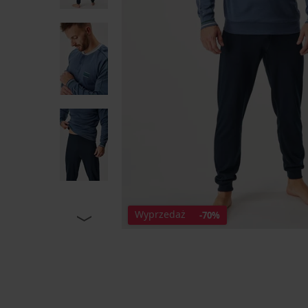
Wyprzedaż
-70%