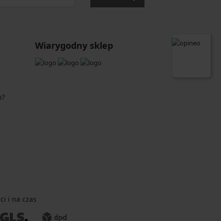
Wiarygodny sklep
p?
i i na czas