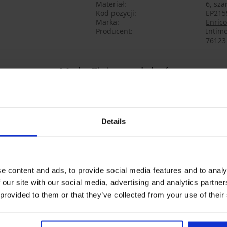
Materiał
6, sza
Kod pozycji
EP215
Marka
Enrico
Producent
Intimo
76123 
Może Ci się spodobać
Details
e content and ads, to provide social media features and to analy
 our site with our social media, advertising and analytics partn
 provided to them or that they’ve collected from your use of their
-20% BRA20
-20% BRA20