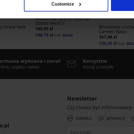
Customize
5
4,9
Biustonosz Spacer Flexicup
Dotted Mesh II
dy Grace New
Biustonosz uszty
185,99 zł
Carmen Basic
148,79 zł
kod:
BRA20
157,99 zł
126,39 zł
kod:
BRA
armowa wymiana i zwrot
Korzystne
line, szybko i łatwo
koszty przesyłki
Newsletter
Czy chcesz być informowany
nowości
promocje
x.pl