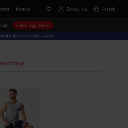
zwrot
Kontakt
Zaloguj się
Koszyk
ztuki
Letnia wyprzedaż
RA20 = BIUSTONOSZE −20%
sprzedaży