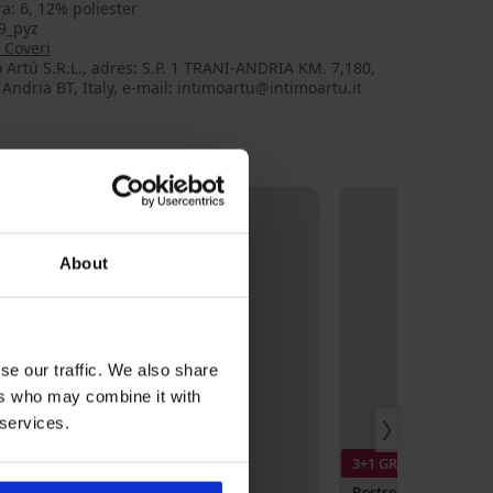
ra: 6, 12% poliester
9_pyz
 Coveri
 Artú S.R.L., adres: S.P. 1 TRANI-ANDRIA KM. 7,180,
Andria BT, Italy, e-mail: intimoartu@intimoartu.it
About
se our traffic. We also share
ers who may combine it with
 services.
3+1 GRATIS
-20% BRA20
Bestseller