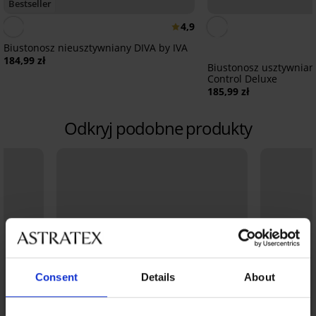
Bestseller
4,9
Biustonosz nieusztywniany DIVA by IVA
184,99 zł
Biustonosz usztywnian
Control Deluxe
185,99 zł
Odkryj podobne produkty
Consent
Details
About