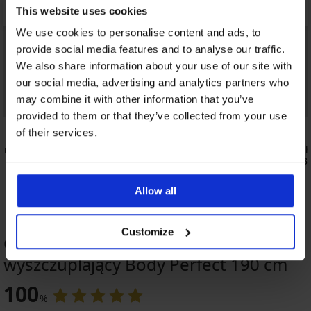
This website uses cookies
We use cookies to personalise content and ads, to
provide social media features and to analyse our traffic.
We also share information about your use of our site with
our social media, advertising and analytics partners who
may combine it with other information that you’ve
provided to them or that they’ve collected from your use
5
of their services.
k męski
Męski T-shirt Bamboo
2 PACK T-s
JONES JacBa
129,99 zł
120,99 zł
Allow all
Customize
OCENA PRODUKTU Podkoszulek
wyszczuplający Body Perfect 190 cm
100
%