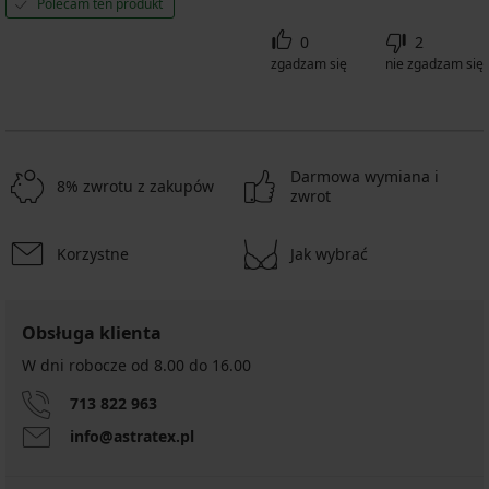
Polecam ten produkt
0
2
zgadzam się
nie zgadzam się
Darmowa wymiana i
8% zwrotu z zakupów
zwrot
Korzystne
Jak wybrać
Obsługa klienta
W dni robocze od 8.00 do 16.00
713 822 963
info@astratex.pl