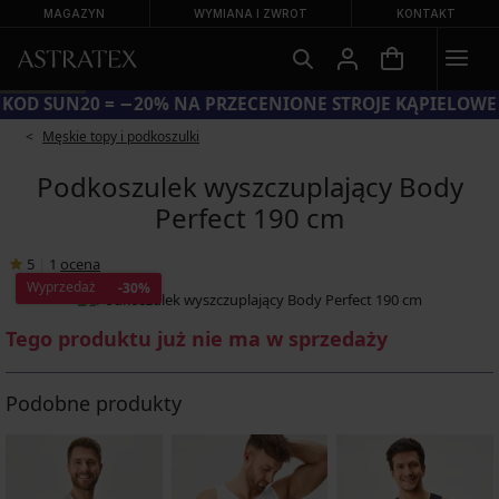
MAGAZYN
WYMIANA I ZWROT
KONTAKT
KOD SUN20 = −20% NA PRZECENIONE STROJE KĄPIELOWE
Męskie topy i podkoszulki
Podkoszulek wyszczuplający Body
Perfect 190 cm
5
|
1
ocena
Wyprzedaż
-30%
Tego produktu już nie ma w sprzedaży
Podobne produkty