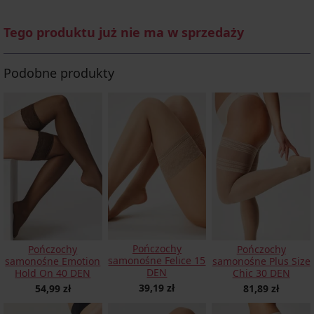
Tego produktu już nie ma w sprzedaży
Podobne produkty
Pończochy
Pończochy
Pończochy
samonośne Felice 15
samonośne Emotion
samonośne Plus Size
DEN
Hold On 40 DEN
Chic 30 DEN
39,19 zł
54,99 zł
81,89 zł