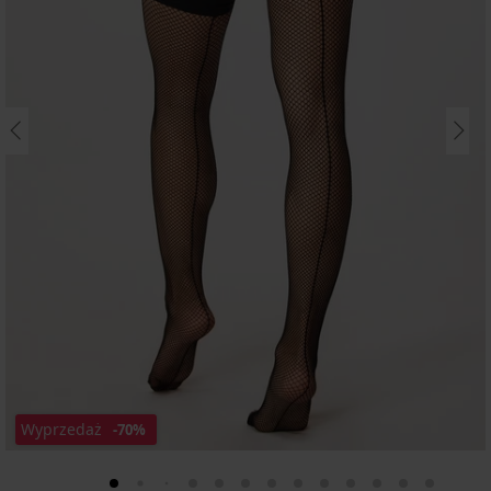
Wyprzedaż
-70%