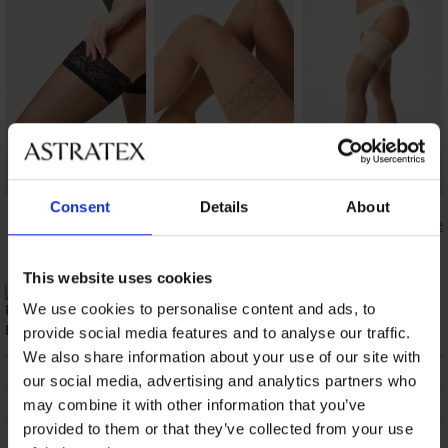
Consent
Details
About
Pończochy
Pończochy
Pończochy
samonośne Nebbia
samonośne Emotion
samonośne Plus Size
10 DEN
Hold On 20 DEN
Grace I 30 DEN
52,99 zł
50,99 zł
81,89 zł
This website uses cookies
We use cookies to personalise content and ads, to
Wyprodukowano w Polsce
provide social media features and to analyse our traffic.
We also share information about your use of our site with
OPIS
our social media, advertising and analytics partners who
DOSTAWA I PŁATNOŚĆ
may combine it with other information that you’ve
provided to them or that they’ve collected from your use
WYMIANA