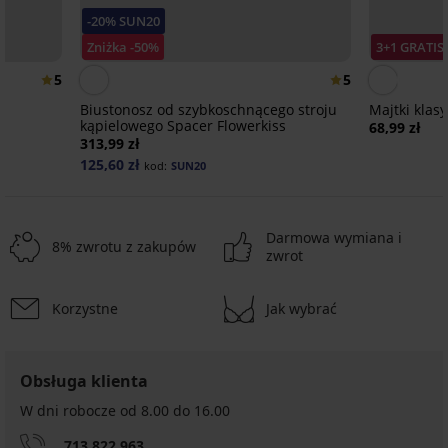
-20% SUN20
Zniżka -50%
3+1 GRATIS
5
5
Biustonosz od szybkoschnącego stroju
Majtki kla
kąpielowego Spacer Flowerkiss
68,99 zł
313,99 zł
125,60 zł
kod:
SUN20
Darmowa wymiana i
8% zwrotu z zakupów
zwrot
Korzystne
Jak wybrać
Obsługa klienta
W dni robocze od 8.00 do 16.00
713 822 963