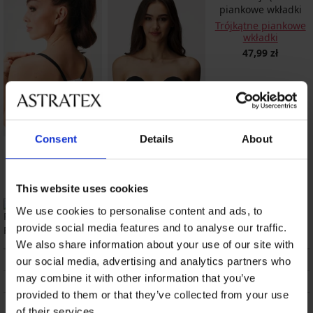
Trójkątne piankowe
wkładki
47,99 zł
Consent
Details
About
Pasek do ściągania
Biustonosz
ramiączek UNI
samoprzylepny U-
style Bra New
17,99 zł
239,99 zł
This website uses cookies
We use cookies to personalise content and ads, to
Wyprodukowano w Polsce
provide social media features and to analyse our traffic.
We also share information about your use of our site with
OPIS
our social media, advertising and analytics partners who
may combine it with other information that you’ve
DOSTAWA I PŁATNOŚĆ
provided to them or that they’ve collected from your use
WYMIANA
of their services.