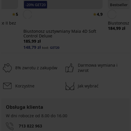
-20% GET20
Bestseller
5
4,9
ce II bez
Biustonosz 
184,99 zł
Biustonosz usztywniany Maia 4D Soft
Control Deluxe
185,99 zł
148,79 zł
kod:
GET20
Darmowa wymiana i
8% zwrotu z zakupów
zwrot
Korzystne
Jak wybrać
-20 % GET20
-20 % GET20
Obsługa klienta
Tekstylne
Tekstylne
W dni robocze od 8.00 do 16.00
ramiączka
ramiączka
18
14
713 822 963
mm
mm