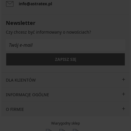
Night
Night
info@astratex.pl
22,99
17,99
zł
zł
18,39
14,39
Newsletter
zł
zł
kod
kod
Czy chcesz być informowany o nowościach?
GET20
GET20
ZAPISZ SIĘ
DLA KLIENTÓW
INFORMACJE OGÓLNE
O FIRMIE
Wiarygodny sklep