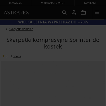
MAGAZYN
WYMIANA I ZWROT
KONTAKT
KOD BRA20 = BIUSTONOSZE −20%
Skarpetki damskie
Skarpetki kompresyjne Sprinter do
kostek
5
|
1
ocena