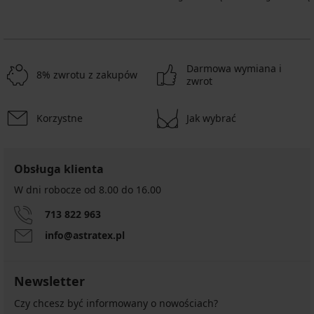
Darmowa wymiana i
8% zwrotu z zakupów
zwrot
Korzystne
Jak wybrać
Obsługa klienta
W dni robocze od 8.00 do 16.00
713 822 963
info@astratex.pl
Newsletter
Czy chcesz być informowany o nowościach?