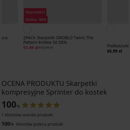
Wyprzedaż
Zniżka -50%
oura
2PACK Skarpetki OROBLÚ Twins The
Pattern krótkie 50 DEN
Podkoszulek
51,49 zł
102,99 zł
65,99 zł
OCENA PRODUKTU Skarpetki
kompresyjne Sprinter do kostek
100
%
1 klientów oceniło produkt
100
%
klientów poleca produkt