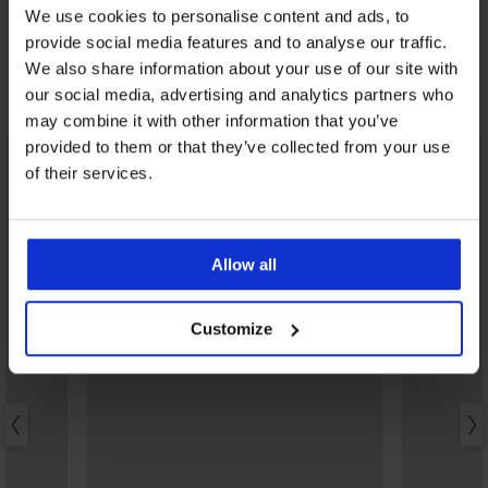
bambusowe do kostek
kostek
We use cookies to personalise content and ads, to
42,99 zł
65,99 zł
provide social media features and to analyse our traffic.
We also share information about your use of our site with
our social media, advertising and analytics partners who
Odkryj podobne produkty
may combine it with other information that you’ve
provided to them or that they’ve collected from your use
LIMITED
of their services.
Allow all
Customize