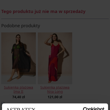
Tego produktu już nie ma w sprzedaży
Podobne produkty
Sukienka plażowa
Sukienka plażowa
Ima II
Nija Long
74,40 zł
121,00 zł
Wyprodukowano w Polsce