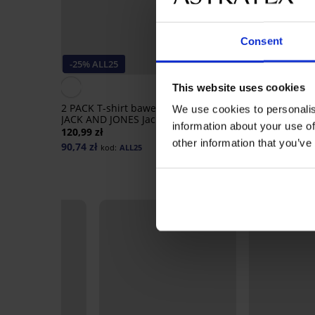
Consent
Wyprzedaż
-25% ALL25
Zniżka -50%
5
This website uses cookies
2 PACK T-shirt bawełniany
Spodnie dresowe JAC
We use cookies to personalis
JACK AND JONES JacBasic
JONES JPSTGordon Th
information about your use of
Crew II
120,99 zł
93,00 zł
185,99 zł
other information that you’ve
90,74 zł
kod:
ALL25