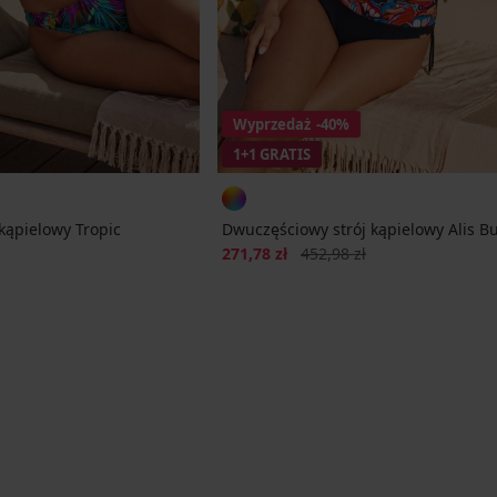
Wyprzedaż
-40%
1+1 GRATIS
kąpielowy Tropic
Dwuczęściowy strój kąpielowy Alis Bu
cena
Zniżka
Pierwotna cena
271,78 zł
452,98 zł