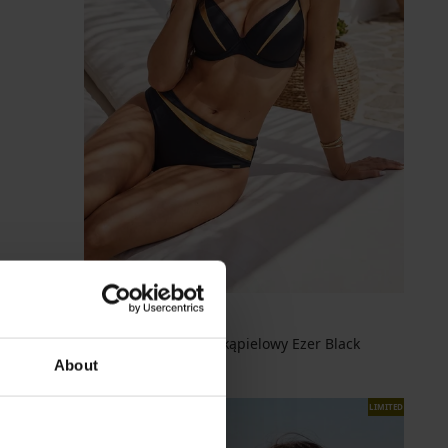
Dwuczęściowy strój kąpielowy Ezer Black
425,98 zł
About
LIMITED