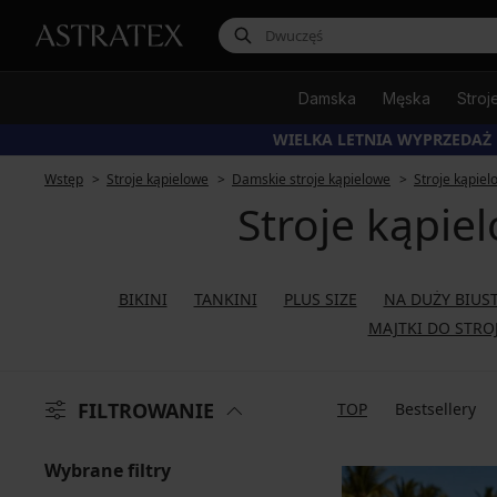
Damska
Męska
Stroj
WIELKA LETNIA WYPRZEDAŻ
Wstęp
Stroje kąpielowe
Damskie stroje kąpielowe
Stroje kąpie
Stroje kąpie
BIKINI
TANKINI
PLUS SIZE
NA DUŻY BIUS
MAJTKI DO STR
FILTROWANIE
TOP
Bestsellery
Wybrane filtry