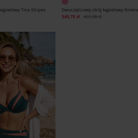
kąpielowy Tina Stripes
Dwuczęściowy strój kąpielowy Riviera
cena
Zniżka
Pierwotna cena
340,78 zł
425,98 zł