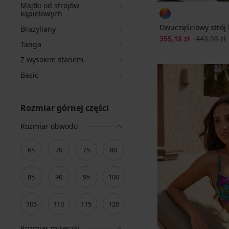
Majtki od strojów
kąpielowych
Dwuczęściowy strój 
Brazyliany
Zniżka
Pierwotna 
355,18 zł
443,98 zł
Tanga
Z wysokim stanem
Basic
Rozmiar górnej części
Rozmiar obwodu
65
70
75
80
85
90
95
100
105
110
115
120
Rozmiar miseczki