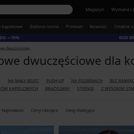
Szukaj
Magazyn
Wymiana i 
e kąpielowe
Bielizna nocna
Premium
Nowości
Ostatnie s
 DO −70%
KOD B
lowe dwuczęściowe
lowe dwuczęściowe dla 
T
NA MAŁY BIUST
PUSH-UP
NA FISZBINACH
BEZ RAMIĄ
OJÓW KĄPIELOWYCH
BRAZYLIANY
STRINGI
Z WYSOKIM ST
Najnowsze
Ceny rosnąco
Ceny malejąco