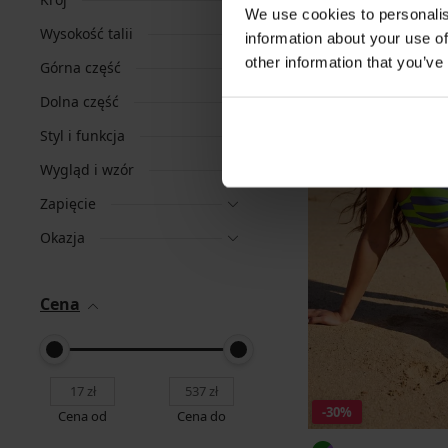
We use cookies to personalis
Wysokość talii
information about your use of
other information that you’ve
Górna część
Dolna część
Styl i funkcja
Wygląd i wzór
Zapięcie
Okazja
Cena
-30%
Cena od
Cena do