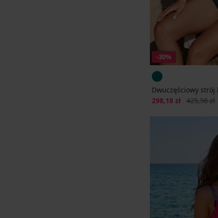
-30%
Dwuczęściowy strój 
Zniżka
Pierwotna 
298,18 zł
425,98 zł