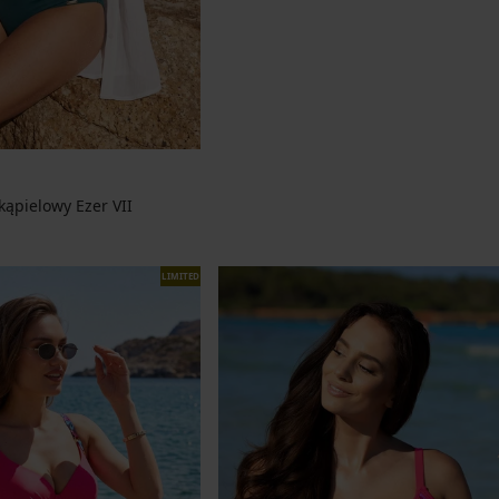
kąpielowy Ezer VII
cena
LIMITED