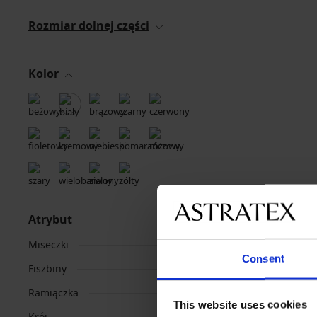
Rozmiar dolnej części
Kolor
Atrybut
Miseczki
Consent
Fiszbiny
Ramiączka
This website uses cookies
Krój