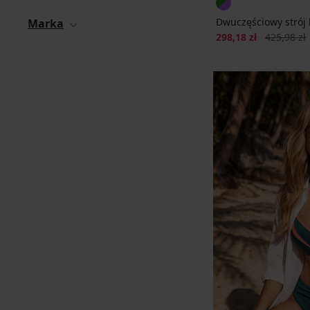
Dwuczęściowy strój 
Marka
Zniżka
Pierwotna 
298,18 zł
425,98 zł