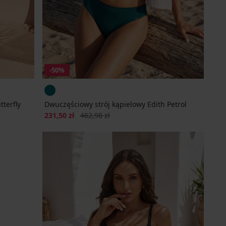
-50%
tterfly
Dwuczęściowy strój kąpielowy Edith Petrol
Zniżka
Pierwotna cena
231,50 zł
462,98 zł