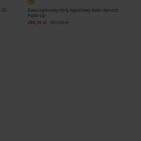
 III
Dwuczęściowy strój kąpielowy Gabi Apricot
Push-Up
Zniżka
Pierwotna cena
298,18 zł
425,98 zł