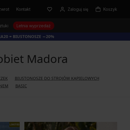
zwrot
Kontakt
Zaloguj się
Koszyk
ztuki
Letnia wyprzedaż
RA20 = BIUSTONOSZE −20%
kobiet Madora
CZEK
BIUSTONOSZE DO STROJÓW KĄPIELOWYCH
ANEM
BASIC
LIMITED