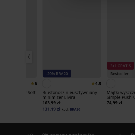
3+1 GRATIS
0%
-20% BRA20
Bestseller
5
4,9
 usztywniany Soft
Biustonosz nieusztywniany
Majtki wyszcz
 fiszbin
minimizer Elvira
Simple Push-
stanem
,99 zł
163,99 zł
74,99 zł
131,19 zł
kod:
BRA20