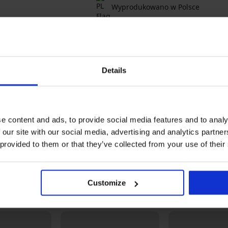
Wyprodukowano w Polsce
OPIS
Męski szlafrok Iwo to elegancki wybór 
mikropluszu, który przyjemnie ogrzew
Details
Wiązanie w pasie
Kieszenie z przodu
Z kapturem
e content and ads, to provide social media features and to analy
Materiał
100% 
 our site with our social media, advertising and analytics partn
Kod pozycji
Iwo_z
 provided to them or that they’ve collected from your use of their
Marka
L - L
Producent
L&L, a
mail: 
Customize
Może Ci się spodobać