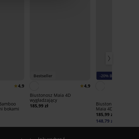
Bestseller
-20% BRA20
4,9
4,9
Biustonosz Maia 4D
wygładzający
e Bamboo
Biustonosz usztywni
185,99 zł
mi bokami
Maia 4D Soft Contro
185,99 zł
148,79 zł
kod:
BRA20