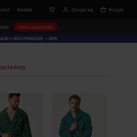
zwrot
Kontakt
Zaloguj się
Koszyk
ztuki
Letnia wyprzedaż
RA20 = BIUSTONOSZE −20%
sprzedaży