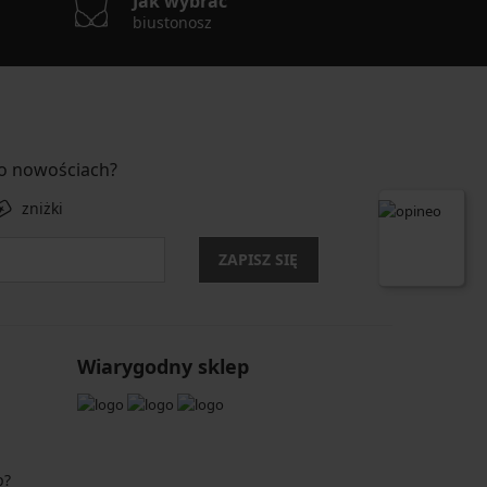
Jak wybrać
biustonosz
 o nowościach?
zniżki
ZAPISZ SIĘ
Wiarygodny sklep
p?