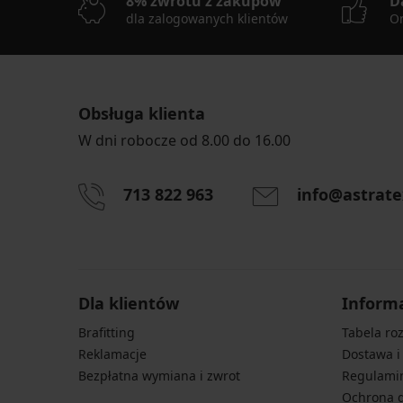
8% zwrotu z zakupów
D
dla zalogowanych klientów
On
Obsługa klienta
W dni robocze od 8.00 do 16.00
713 822 963
info@astrate
Dla klientów
Inform
Brafitting
Tabela ro
Reklamacje
Dostawa i
Bezpłatna wymiana i zwrot
Regulami
Ochrona 