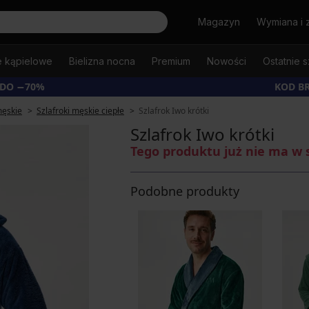
Szukaj
Magazyn
Wymiana i 
e kąpielowe
Bielizna nocna
Premium
Nowości
Ostatnie s
 DO −70%
KOD B
męskie
Szlafroki męskie ciepłe
Szlafrok Iwo krótki
Szlafrok Iwo krótki
Tego produktu już nie ma w 
Podobne produkty