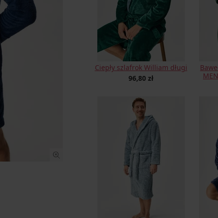
Ciepły szlafrok William długi
Baweł
MEN-
96,80 zł