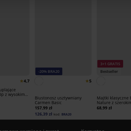
3+1 GRATIS
-20% BRA20
Bestseller
4,7
5
uplające
Up z wysokim
Biustonosz usztywniany
Majtki klasyczn
Carmen Basic
Nature z szeroki
157,99 zł
68,99 zł
126,39 zł
kod:
BRA20