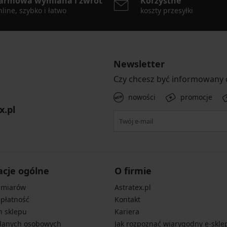
armowa wymiana i zwrot
Korzystne
line, szybko i łatwo
koszty przesyłki
Newsletter
Czy chcesz być informowany
nowości
promocje
x.pl
acje ogólne
O firmie
zmiarów
Astratex.pl
 płatność
Kontakt
n sklepu
Kariera
danych osobowych
Jak rozpoznać wiarygodny e-skle