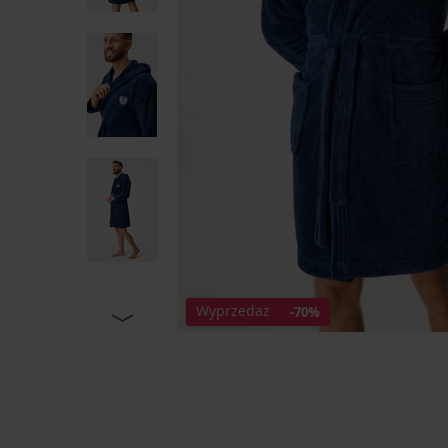
Wyprzedaż
-70%