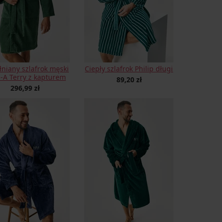
niany szlafrok męski
Ciepły szlafrok Philip długi
A Terry z kapturem
89,20 zł
296,99 zł