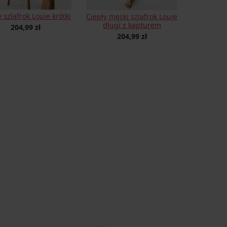
y szlafrok Louie krótki
Ciepły męski szlafrok Louie
długi z kapturem
204,99 zł
204,99 zł