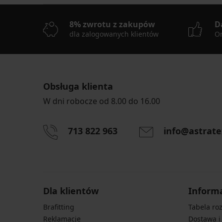
8% zwrotu z zakupów
D
dla zalogowanych klientów
On
Obsługa klienta
W dni robocze od 8.00 do 16.00
713 822 963
info@astrate
Dla klientów
Inform
Brafitting
Tabela ro
Reklamacje
Dostawa i