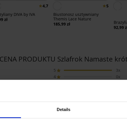
4,7
5
zyliany DIVA by IVA
Biustonosz usztywniany
Themis Lace Nature
99 zł
Brazyl
185,99 zł
92,99 z
CENA PRODUKTU Szlafrok Namaste krót
5
3x
4
0x
3
0x
2
0x
1
0x
Details
Zakupione według