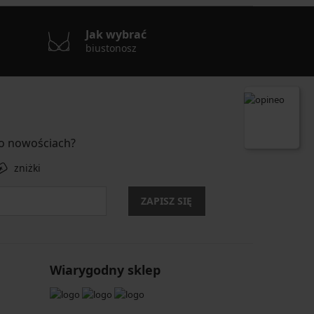
Jak wybrać
biustonosz
 o nowościach?
zniżki
ZAPISZ SIĘ
Wiarygodny sklep