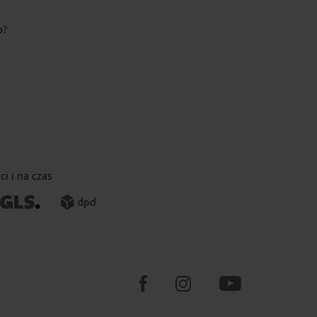
p?
i i na czas