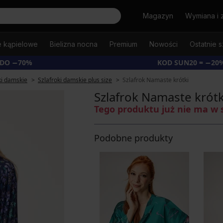
Szukaj
Magazyn
Wymiana i 
e kąpielowe
Bielizna nocna
Premium
Nowości
Ostatnie s
 DO −70%
KOD SUN20 = −20
ki damskie
Szlafroki damskie plus size
Szlafrok Namaste krótki
Szlafrok Namaste krótk
Tego produktu już nie ma w 
Podobne produkty