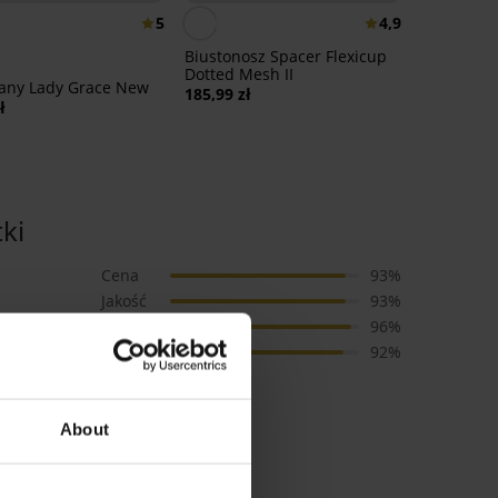
5
4,9
Biustonosz Spacer Flexicup
Dotted Mesh II
iany Lady Grace New
185,99 zł
ł
ki
Cena
93%
Jakość
93%
Kolor
96%
Rozmiar
92%
About
 poradnika dot. rozmiarów