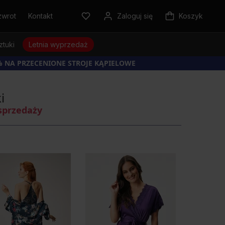
zwrot
Kontakt
Zaloguj się
Koszyk
ztuki
Letnia wyprzedaż
% NA PRZECENIONE STROJE KĄPIELOWE
i
sprzedaży