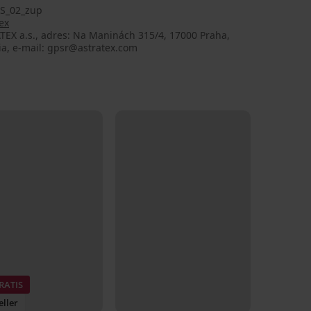
S_02_zup
ex
TEX a.s., adres: Na Maninách 315/4, 17000 Praha,
ia, e-mail: gpsr@astratex.com
RATIS
eller