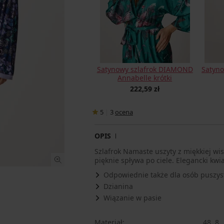
Satynowy szlafrok DIAMOND
Satyn
Annabelle krótki
222,59 zł
5
|
3
ocena
OPIS
Szlafrok Namaste uszyty z miękkiej wis
pięknie spływa po ciele. Elegancki kw
Odpowiednie także dla osób puszys
Dzianina
Wiązanie w pasie
Materiał
48, 8