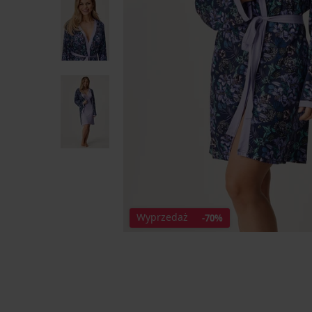
Wyprzedaż
-70%