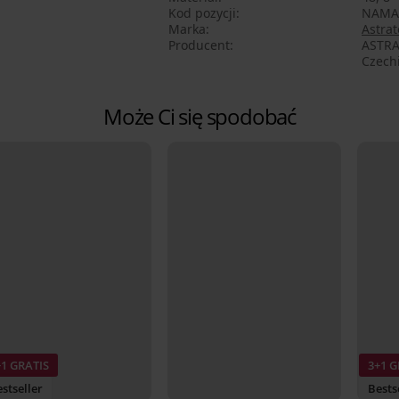
Kod pozycji
NAMA
Marka
Astrat
Producent
ASTRA
Czech
Może Ci się spodobać
+1 GRATIS
3+1 G
stseller
Bests