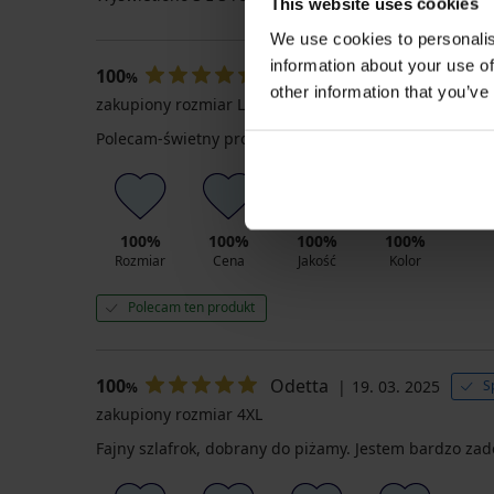
This website uses cookies
We use cookies to personalis
information about your use of
100
Aleksandra
03. 02. 2026
%
other information that you’ve
zakupiony rozmiar L
Polecam-świetny produkt 😍😍
100%
100%
100%
100%
Rozmiar
Cena
Jakość
Kolor
Polecam ten produkt
100
Odetta
19. 03. 2025
S
%
zakupiony rozmiar 4XL
Fajny szlafrok, dobrany do piżamy. Jestem bardzo za