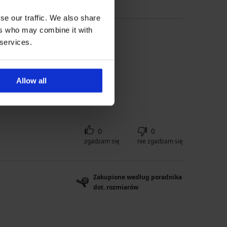
se our traffic. We also share
ers who may combine it with
 services.
Allow all
0
0
zgadzam się
nie zgadzam się
Zakupione według poradnika
dot. rozmiarów