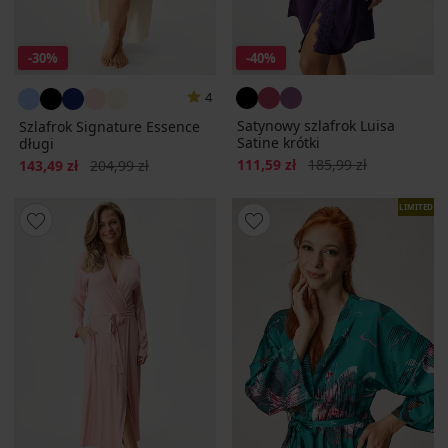
-30%
-40%
4
Satynowy szlafrok Luisa
Szlafrok Signature Essence
Satine krótki
długi
Zniżka
Pierwotna cena
Zniżka
Pierwotna cena
111,59 zł
185,99 zł
143,49 zł
204,99 zł
LIMITED