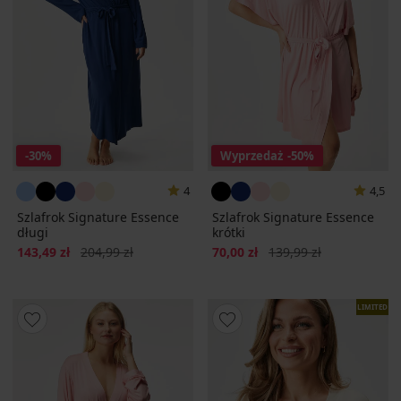
-30%
Wyprzedaż
-50%
4
4,5
Szlafrok Signature Essence
Szlafrok Signature Essence
długi
krótki
Zniżka
Pierwotna cena
Zniżka
Pierwotna cena
143,49 zł
204,99 zł
70,00 zł
139,99 zł
LIMITED