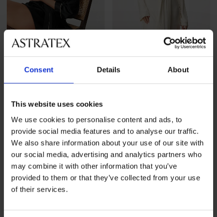
-30%
Consent
Details
About
5
Satynowy szlafrok Satine
Szlafrok Signature Liliana
krótki
krótki
This website uses cookies
Zniżka
Pierwotna cena
130,19 zł
185,99 zł
148,99 zł
We use cookies to personalise content and ads, to
provide social media features and to analyse our traffic.
We also share information about your use of our site with
our social media, advertising and analytics partners who
may combine it with other information that you’ve
provided to them or that they’ve collected from your use
of their services.