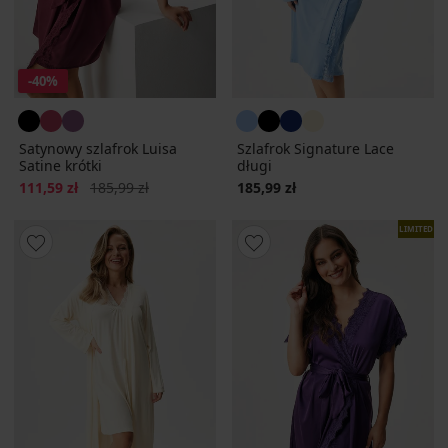
-40%
Satynowy szlafrok Luisa
Szlafrok Signature Lace
Satine krótki
długi
Zniżka
Pierwotna cena
111,59 zł
185,99 zł
185,99 zł
LIMITED