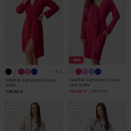
-30%
5
Szlafrok Signature Liliana
Szlafrok Signature Liliana
Lace krótki
krótki
Zniżka
Pierwotna cena
104,29 zł
148,99 zł
148,99 zł