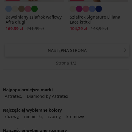
Bawełniany szlafrok waflowy
Szlafrok Signature Liliana
Afra długi
Lace krótki
Zniżka
Pierwotna cena
Zniżka
Pierwotna cena
169,39 zł
241,99 zł
104,29 zł
148,99 zł
NASTĘPNA STRONA
Strona 1/2
Najpopularniejsze marki
Astratex
Diamond by Astratex
Najczęściej wybierane kolory
różowy
niebieski
czarny
kremowy
Najczęściej wybierane rozmiary