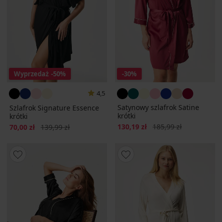
Wyprzedaż
-50%
-30%
4,5
Satynowy szlafrok Satine
Szlafrok Signature Essence
krótki
krótki
Zniżka
Pierwotna cena
Zniżka
Pierwotna cena
130,19 zł
185,99 zł
70,00 zł
139,99 zł