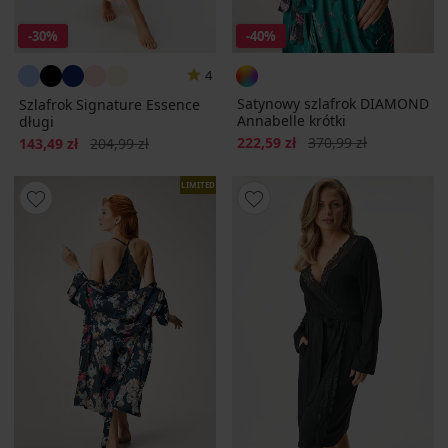
-30%
-40%
4
Satynowy szlafrok DIAMOND
Szlafrok Signature Essence
Annabelle krótki
długi
Zniżka
Pierwotna cena
Zniżka
Pierwotna cena
222,59 zł
370,99 zł
143,49 zł
204,99 zł
LIMITED