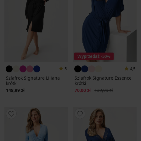
Wyprzedaż
-50%
5
4,5
Szlafrok Signature Liliana
Szlafrok Signature Essence
krótki
krótki
Zniżka
Pierwotna cena
148,99 zł
70,00 zł
139,99 zł