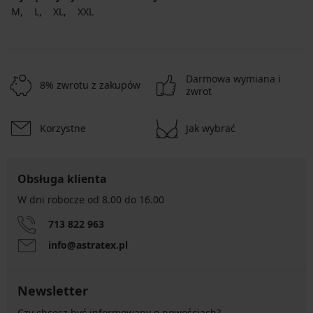
M
L
XL
XXL
Darmowa wymiana i
8% zwrotu z zakupów
zwrot
Korzystne
Jak wybrać
Obsługa klienta
W dni robocze od 8.00 do 16.00
713 822 963
info@astratex.pl
Newsletter
Czy chcesz być informowany o nowościach?