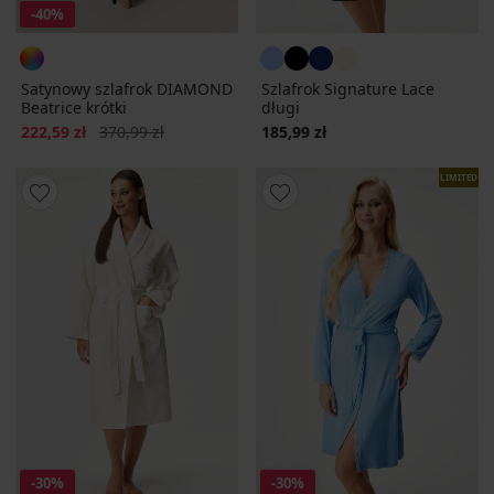
-40%
Satynowy szlafrok DIAMOND
Szlafrok Signature Lace
Beatrice krótki
długi
Zniżka
Pierwotna cena
222,59 zł
370,99 zł
185,99 zł
LIMITED
-30%
-30%