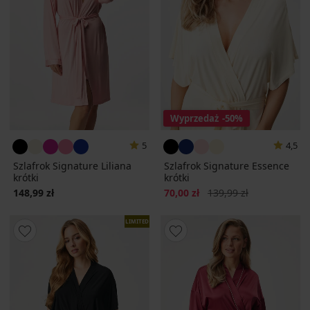
Wyprzedaż
-50%
5
4,5
Szlafrok Signature Liliana
Szlafrok Signature Essence
krótki
krótki
Zniżka
Pierwotna cena
148,99 zł
70,00 zł
139,99 zł
LIMITED