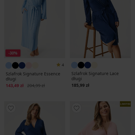
-30%
4
Szlafrok Signature Lace
Szlafrok Signature Essence
długi
długi
Zniżka
Pierwotna cena
185,99 zł
143,49 zł
204,99 zł
LIMITED