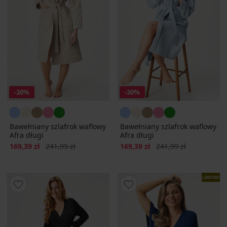
-30%
-30%
Bawełniany szlafrok waflowy
Bawełniany szlafrok waflowy
Afra długi
Afra długi
Zniżka
Pierwotna cena
Zniżka
Pierwotna cena
169,39 zł
241,99 zł
169,39 zł
241,99 zł
LIMITED