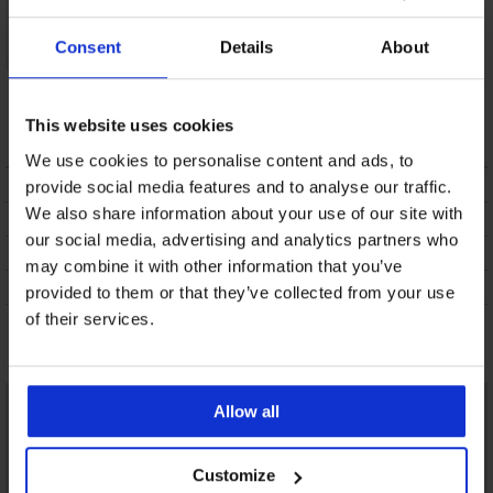
Consent
Details
About
2PACK Szorty
bawełniane Solid
This website uses cookies
104,29 zł
We use cookies to personalise content and ads, to
OPIS
provide social media features and to analyse our traffic.
We also share information about your use of our site with
DOSTAWA I PŁATNOŚĆ
our social media, advertising and analytics partners who
WYMIANA
may combine it with other information that you’ve
CZYSZCZENIE I PRANIE
provided to them or that they’ve collected from your use
of their services.
Może Ci się spodobać
Allow all
Customize