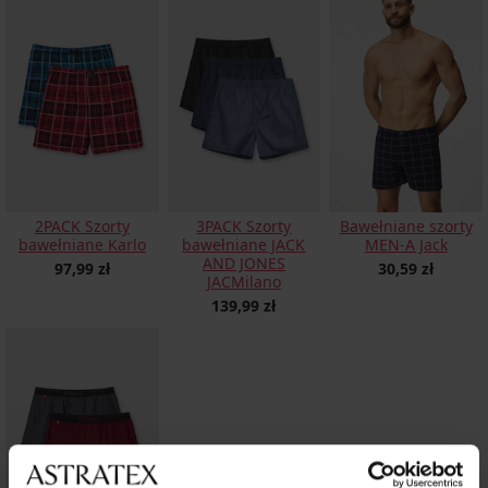
2PACK Szorty
3PACK Szorty
Bawełniane szorty
bawełniane Karlo
bawełniane JACK
MEN-A Jack
AND JONES
97,99 zł
30,59 zł
JACMilano
139,99 zł