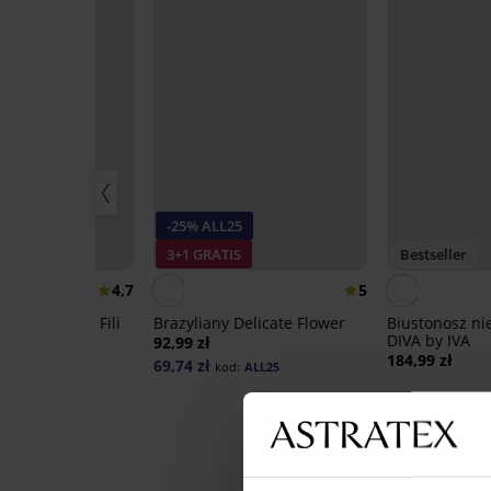
-25% ALL25
0%
3+1 GRATIS
Bestseller
4,7
5
 usztywniany Fili
Brazyliany Delicate Flower
Biustonosz ni
DIVA by IVA
92,99 zł
,99 zł
184,99 zł
69,74 zł
kod:
ALL25