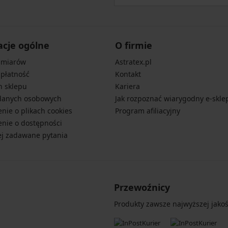
acje ogólne
O firmie
zmiarów
Astratex.pl
 płatność
Kontakt
n sklepu
Kariera
danych osobowych
Jak rozpoznać wiarygodny e-skle
nie o plikach cookies
Program afiliacyjny
nie o dostępności
ej zadawane pytania
Przewoźnicy
Produkty zawsze najwyższej jakośc