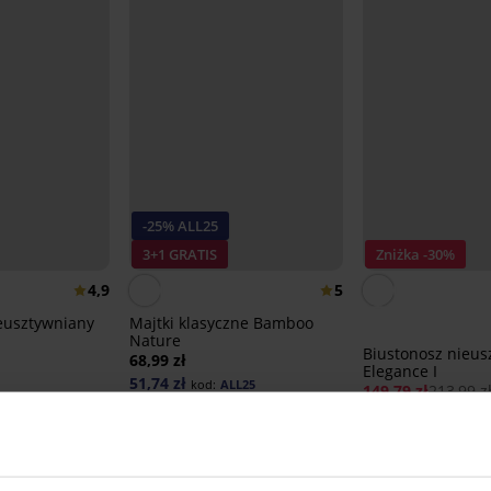
-25% ALL25
3+1 GRATIS
Zniżka -30%
4,9
5
eusztywniany
Majtki klasyczne Bamboo
Nature
Biustonosz nieus
68,99 zł
Elegance I
51,74 zł
kod:
ALL25
149,79 zł
213,99 z