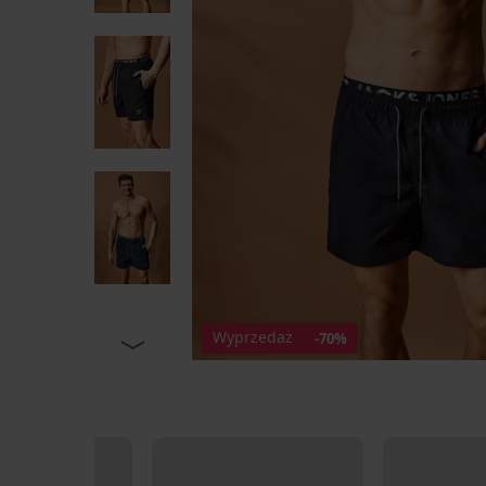
Wyprzedaż
-70%