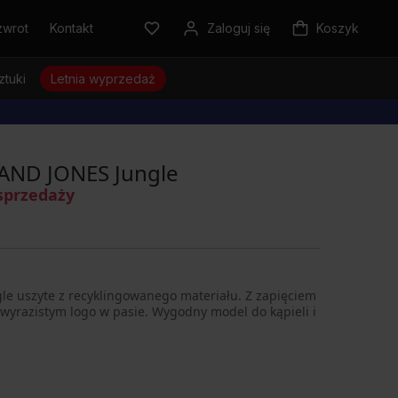
zwrot
Kontakt
Zaloguj się
Koszyk
ztuki
Letnia wyprzedaż
 AND JONES Jungle
sprzedaży
le uszyte z recyklingowanego materiału. Z zapięciem
wyrazistym logo w pasie. Wygodny model do kąpieli i