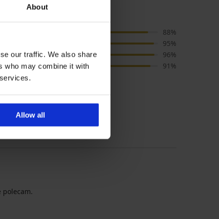
About
NES Jungle
Cena
88%
Jakość
95%
Kolor
96%
se our traffic. We also share
Rozmiar
91%
ers who may combine it with
 services.
 poradnika dot. rozmiarów
Allow all
e polecam.