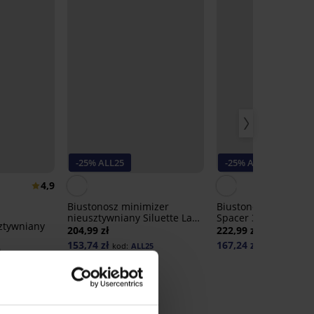
-25% ALL25
-25% ALL25
4,9
Biustonosz minimizer
Biustonosz zmniejsz
nieusztywniany Siluette Lace
Spacer 3D Gia Minim
ztywniany
Nature
204,99 zł
222,99 zł
153,74 zł
167,24 zł
kod:
ALL25
kod:
ALL25
ł