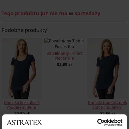
Tego produktu już nie ma w sprzedaży
Podobne produkty
Bawełniany T-shirt
Pieces Ria
83,99 zł
Damska koszulka z
Damski podkoszulek
modalem Belle
Soft z modalem
22,50 zł
22,50 zł
OPIS