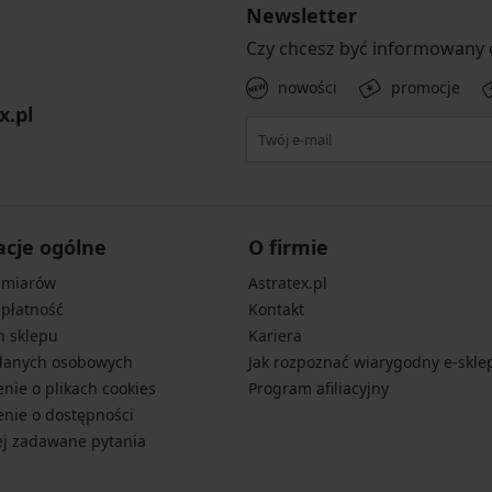
Newsletter
Czy chcesz być informowany
nowości
promocje
x.pl
acje ogólne
O firmie
zmiarów
Astratex.pl
 płatność
Kontakt
n sklepu
Kariera
danych osobowych
Jak rozpoznać wiarygodny e-skle
nie o plikach cookies
Program afiliacyjny
nie o dostępności
ej zadawane pytania