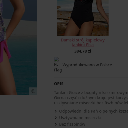
Damski strój kąpielowy
tankini Elsa
384,78 zł
Wyprodukowano w Polsce
OPIS
Tankini Grace z bogatym kaszmirowym 
Górna część o luźnym kroju jest korzy
usztywniane miseczki bez fiszbinów le
Odpowiedni dla Pań o pełnych kszta
Usztywniane miseczki
Bez fiszbinów