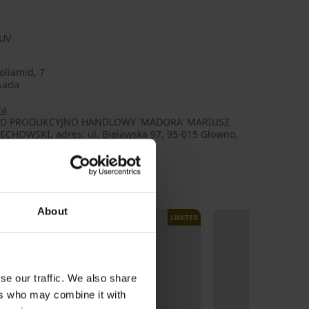
 UV
oliamid, 7
sada
ra
AD PRODUKCYJNO HANDLOWY 'MADORA' MARIUSZ
ECHOWSKI, adres: ul. Bielawska 97, 95-015 Głowno,
d, e-mail: biuro@madora.pl
About
LIMITED
se our traffic. We also share
ers who may combine it with