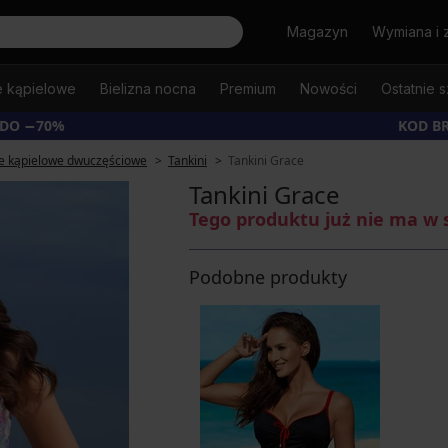
Szukaj
Magazyn
Wymiana i 
e kąpielowe
Bielizna nocna
Premium
Nowości
Ostatnie s
 DO −70%
KOD B
je kąpielowe dwuczęściowe
Tankini
Tankini Grace
Tankini Grace
Tego produktu już nie ma w 
Podobne produkty