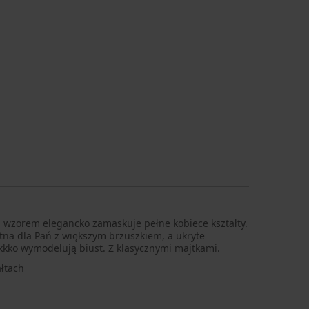
wzorem elegancko zamaskuje pełne kobiece kształty.
stna dla Pań z większym brzuszkiem, a ukryte
kkko wymodelują biust. Z klasycznymi majtkami.
łtach