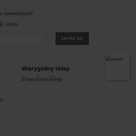
 o nowościach?
zniżki
ZAPISZ SIĘ
Wiarygodny sklep
p?