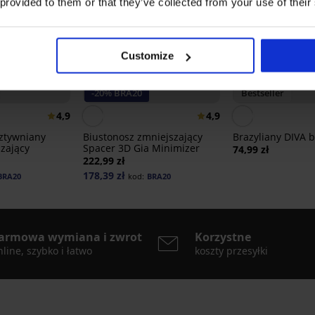
 provided to them or that they’ve collected from your use of their
Customize
3+1 GRATIS
-20% BRA20
Bestseller
4,9
4,9
ztywniany
Biustonosz zmniejszający
Brazyliany DIVA b
dzający
Spacer 3D Gia Minimizer
74,99 zł
222,99 zł
178,39 zł
BRA20
kod:
BRA20
armowa wymiana i zwrot
Korzystne
line, szybko i łatwo
koszty przesyłki