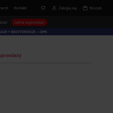
zwrot
Kontakt
Zaloguj się
Koszyk
ztuki
Letnia wyprzedaż
RA20 = BIUSTONOSZE −20%
sprzedaży