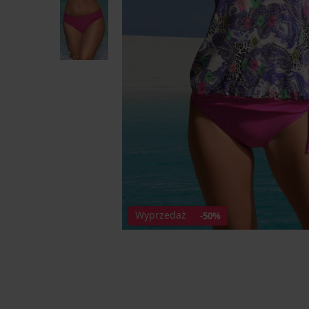
Wyprzedaż
-50%