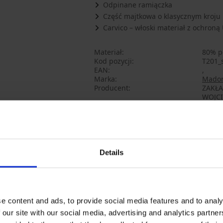
Odpinane ramiączka
Część majtkowa o klasycznym kroju
Carvico – włoski materiał z ochroną
Materiał
80% p
Kod pozycji
T201_
EAN
,
Marka
Mado
Producent
ZAKŁ
WOJCI
Polan
Może Ci się spodobać
Details
e content and ads, to provide social media features and to analy
 our site with our social media, advertising and analytics partn