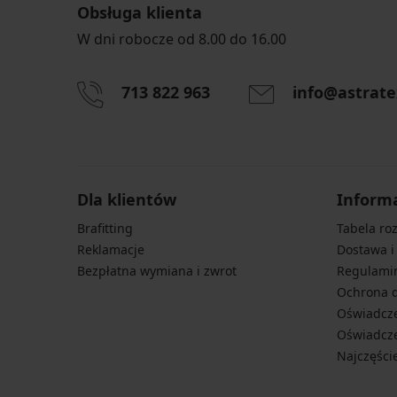
Obsługa klienta
-20 % BRA20
-20 % BRA20
W dni robocze od 8.00 do 16.00
Przylepne
Trójkątne
713 822 963
info@astrate
piankowe
piankowe
wkładki
wkładki
do
47,99
kostiumów
zł
kąpielowyc...
38,39
71,99
zł
zł
Dla klientów
Inform
kod
57,59
BRA20
Brafitting
Tabela ro
zł
kod
Reklamacje
Dostawa i
BRA20
Bezpłatna wymiana i zwrot
Regulami
Ochrona 
Oświadcze
Oświadcze
Najczęści