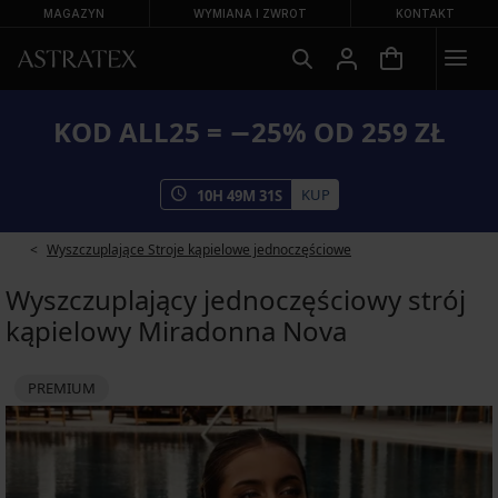
MAGAZYN
WYMIANA I ZWROT
KONTAKT
KOD ALL25 = −25% OD 259 ZŁ
KUP
10
H
49
M
31
S
Wyszczuplające Stroje kąpielowe jednoczęściowe
Wyszczuplający jednoczęściowy strój
kąpielowy Miradonna Nova
PREMIUM