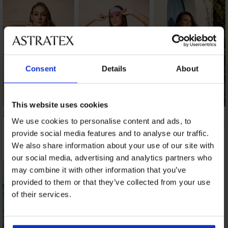
Consent
Details
About
This website uses cookies
Jednoczęściowy strój
Jednoczęściowy strój
Wyszczuplający
kąpielowy Aquarelle
kąpielowy Nala
We use cookies to personalise content and ads, to
jednoczęściowy strój
kąpielowy Velvet
241,00 zł
44,70 zł
provide social media features and to analyse our traffic.
Hibiscus
We also share information about your use of our site with
222,50 zł
our social media, advertising and analytics partners who
may combine it with other information that you’ve
provided to them or that they’ve collected from your use
of their services.