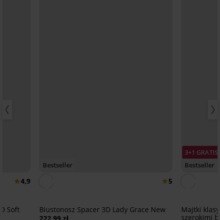
3+1 GRATIS
Bestseller
Bestseller
4,9
5
D Soft
Biustonosz Spacer 3D Lady Grace New
Majtki klas
szerokimi 
222,99 zł