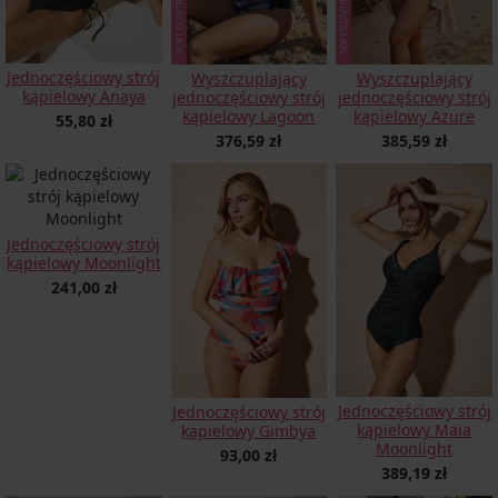
Jednoczęściowy strój
Wyszczuplający
Wyszczuplający
kąpielowy Anaya
jednoczęściowy strój
jednoczęściowy strój
kąpielowy Lagoon
kąpielowy Azure
55,80 zł
376,59 zł
385,59 zł
Jednoczęściowy strój
kąpielowy Moonlight
241,00 zł
Jednoczęściowy strój
Jednoczęściowy strój
kąpielowy Maia
kąpielowy Gimbya
Moonlight
93,00 zł
389,19 zł