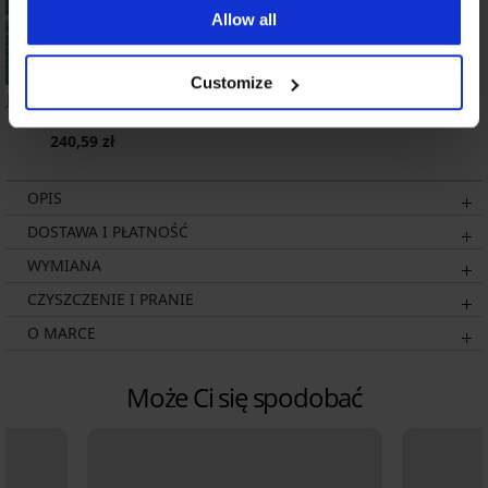
Allow all
Customize
Jednoczęściowy strój
kąpielowy Paula II
240,59 zł
OPIS
DOSTAWA I PŁATNOŚĆ
WYMIANA
CZYSZCZENIE I PRANIE
O MARCE
Może Ci się spodobać