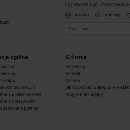
Czy chcesz być informowany
nowości
promocje
x.pl
acje ogólne
O firmie
zmiarów
Astratex.pl
 płatność
Kontakt
n sklepu
Kariera
danych osobowych
Jak rozpoznać wiarygodny e-skle
nie o plikach cookies
Program afiliacyjny
nie o dostępności
ej zadawane pytania