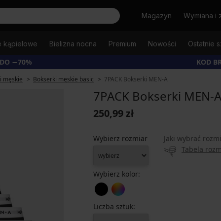
Szukaj
Magazyn
Wymiana i 
e kąpielowe
Bielizna nocna
Premium
Nowości
Ostatnie s
 DO −70%
KOD B
i męskie
Bokserki męskie basic
7PACK Bokserki MEN-A
7PACK Bokserki MEN-
250,99 zł
Wybierz rozmiar
Jaki wybrać rozm
Tabela roz
Wybierz kolor:
Liczba sztuk: