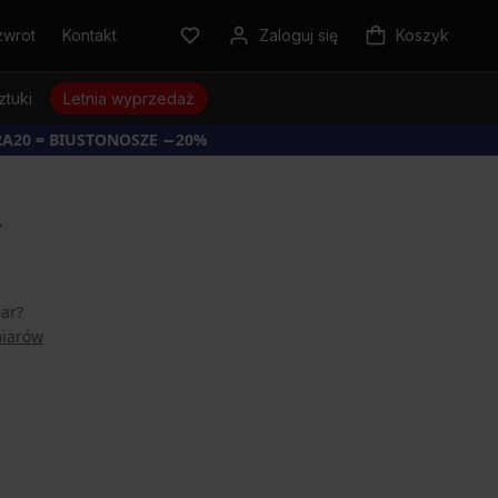
zwrot
Kontakt
Zaloguj się
Koszyk
ztuki
Letnia wyprzedaż
RA20 = BIUSTONOSZE −20%
A
iar?
miarów