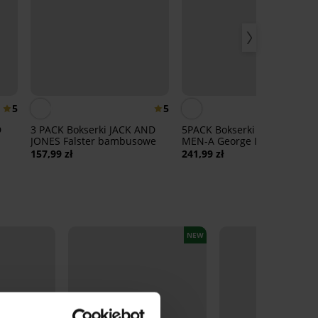
5
5
D
3 PACK Bokserki JACK AND
5PACK Bokserki bambusowe
JONES Falster bambusowe
MEN-A George I
157,99 zł
241,99 zł
NEW