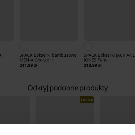
A
5PACK Bokserki bambusowe
5PACK Bokserki JACK AN
MEN-A George II
JONES Tone
241,99 zł
213,99 zł
Odkryj podobne produkty
LIMITED