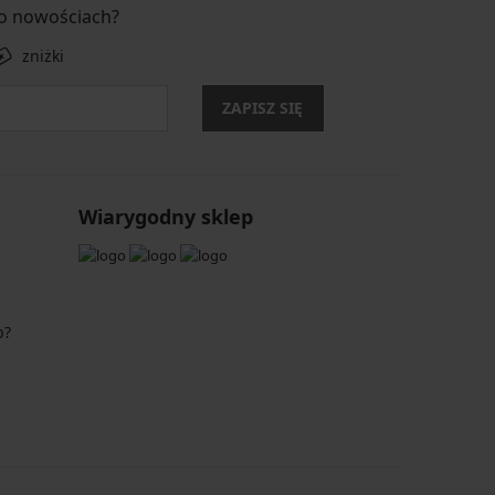
 o nowościach?
zniżki
ZAPISZ SIĘ
Wiarygodny sklep
p?