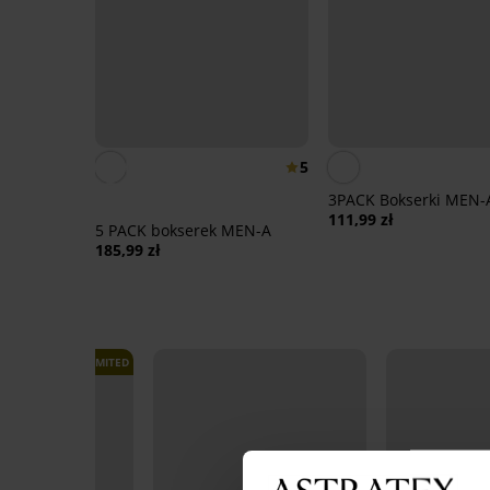
5
3PACK Bokserki MEN-
111,99 zł
5 PACK bokserek MEN-A
185,99 zł
LIMITED