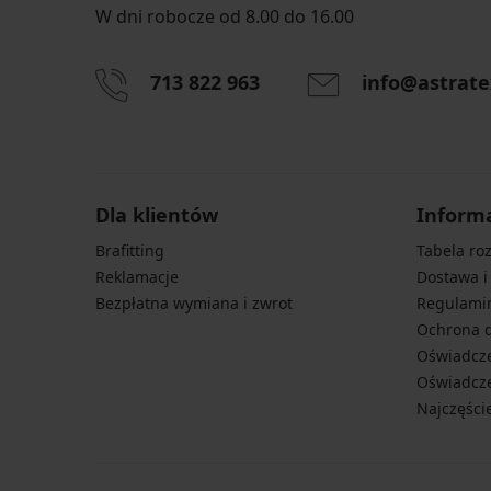
W dni robocze od 8.00 do 16.00
713 822 963
info@astrate
Dla klientów
Inform
Brafitting
Tabela ro
Reklamacje
Dostawa i
Bezpłatna wymiana i zwrot
Regulami
Ochrona 
Oświadcze
Oświadcze
Najczęści