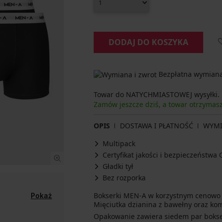
DODAJ DO KOSZYKA
Bezpłatna wymiana 
Towar do NATYCHMIASTOWEJ wysyłki.
Zamów jeszcze dziś, a towar otrzyma
OPIS
DOSTAWA I PŁATNOŚĆ
WYM
Multipack
Certyfikat jakości i bezpieczeństw
Gładki tył
Bez rozporka
Bokserki MEN-A w korzystnym cenowo opakowaniu zapewnią Ci wygodę przez cały dzień.
Pokaż
Mięciutka dzianina z bawełny oraz ko
Opakowanie zawiera siedem par bokse