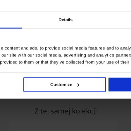
Details
PREMIUM
Zniżka -20%
e content and ads, to provide social media features and to analy
 our site with our social media, advertising and analytics partn
Calvin Klein
3PACK Bokserki BOSS Motion
5PACK Bokserki
 provided to them or that they’ve collected from your use of their
h
MEN-A George II
223,19 zł
278,99 zł
241,99 zł
Customize
Z tej samej kolekcji