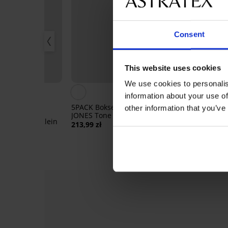
Consent
This website uses cookies
M
PREMIUM
We use cookies to personalis
5
information about your use of
5PACK Bokserki JACK AND
3PACK Szorty 
other information that you’ve
JONES Tone
Cotton Stretc
erki Calvin Klein
213,99 zł
278,99 zł
pasem