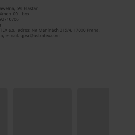
awełna, 5% Elastan
Xmen_001_box
92710706
A
TEX a.s., adres: Na Maninách 315/4, 17000 Praha,
ia, e-mail: gpsr@astratex.com