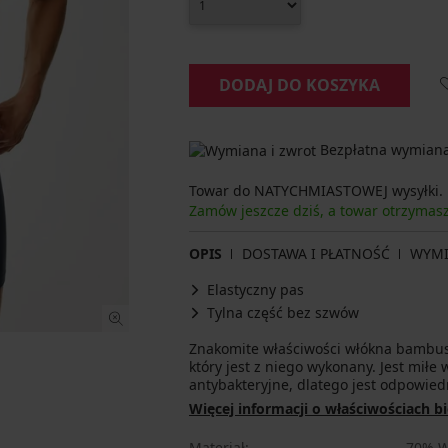
DODAJ DO KOSZYKA
Bezpłatna wymiana 
Towar do NATYCHMIASTOWEJ wysyłki.
Zamów jeszcze dziś, a towar otrzyma
OPIS
DOSTAWA I PŁATNOŚĆ
WYM
Elastyczny pas
Tylna część bez szwów
Znakomite właściwości włókna bambus
który jest z niego wykonany. Jest miłe 
antybakteryjne, dlatego jest odpowied
Więcej informacji o właściwościach b
Materiał
70% W