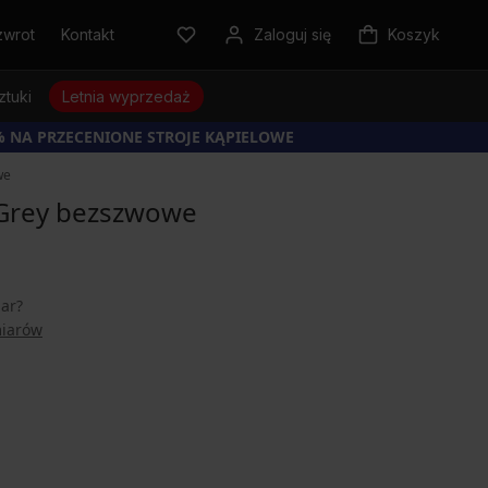
zwrot
Kontakt
Zaloguj się
Koszyk
ztuki
Letnia wyprzedaż
% NA PRZECENIONE STROJE KĄPIELOWE
we
Grey bezszwowe
iar?
miarów