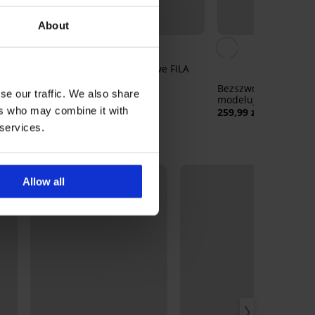
Wyprzedaż
Zniżka -30%
About
unkcyjne
Bokserki bambusowe FILA
ugie
Filip
Bezszwowy podkosz
32,89 zł
46,99 zł
se our traffic. We also share
modelujący SilverPr
ers who may combine it with
259,99 zł
 services.
Allow all