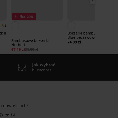
Zniżka -20%
5
k II
Bokserki bambusowe Petrol
Blue bezszwowe
Bambusowe bokserki
74,99 zł
Norbert
67,19 zł
83,99 zł
Jak wybrać
biustonosz
 o nowościach?
zniżki