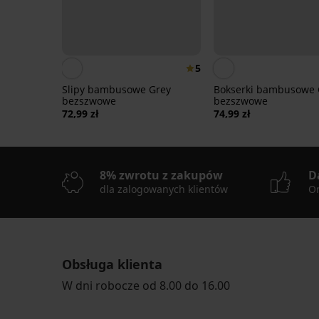
5
Slipy bambusowe Grey
Bokserki bambusowe G
bezszwowe
bezszwowe
72,99 zł
74,99 zł
8% zwrotu z zakupów
D
dla zalogowanych klientów
On
Obsługa klienta
-30%
Wyprzedaż
-30%
-30%
Wyprzedaż
Wyprzedaż
-30%
Wyprzedaż
-30%
-50%
Wyprzedaż
Wyprzedaż
-40%
-30%
-30%
-70%
-30%
LIMITED
LIMITED
LIMITED
LIMITED
LIMITED
LIMITED
LIMITED
LIMITED
LIMITED
LIMITED
LIMITED
W dni robocze od 8.00 do 16.00
5
3
Bokserki
2PACK
2PACK
3PACK
2PACK
3PACK
3PACK
2PACK
2PACK
2PACK
3PACK