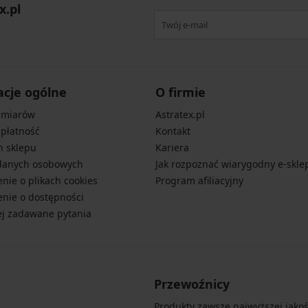
x.pl
acje ogólne
O firmie
zmiarów
Astratex.pl
 płatność
Kontakt
n sklepu
Kariera
danych osobowych
Jak rozpoznać wiarygodny e-skle
nie o plikach cookies
Program afiliacyjny
nie o dostępności
ej zadawane pytania
Przewoźnicy
Produkty zawsze najwyższej jakośc