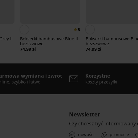
5
rey II
Bokserki bambusowe Blue II
Bokserki bambusowe Blac
bezszwowe
bezszwowe
74,99 zł
74,99 zł
armowa wymiana i zwrot
Korzystne
line, szybko i łatwo
koszty przesyłki
Newsletter
Czy chcesz być informowany
nowości
promocje