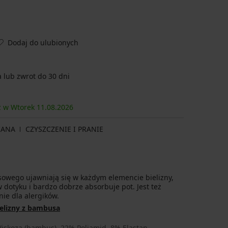
Dodaj do ulubionych
lub zwrot do 30 dni
sz w Wtorek
11.08.
2026
IANA
CZYSZCZENIE I PRANIE
owego ujawniają się w każdym elemencie bielizny,
w dotyku i bardzo dobrze absorbuje pot. Jest też
nie dla alergików.
ielizny z bambusa
iskoza (bambus), 22% Poliamid, 8% Elastan