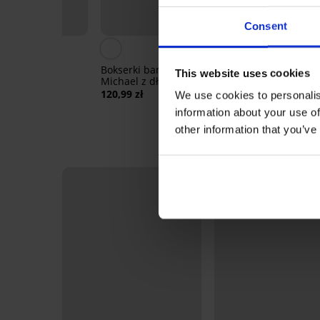
aż
0%
Zniżka -30%
Consent
y Phillips
Bokserki bambusowe
2PACK Bamb
This website uses cookies
Michael z długimi
bezszwowe bok
99 zł
nogawkami
120,99 zł
100,09 zł
142,9
We use cookies to personalis
information about your use of
other information that you’ve