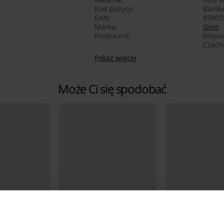
Kod pozycji
Bambo
EAN
85907
Marka
Gino
Producent
Milpex
Czech
Pokaż więcej
Może Ci się spodobać