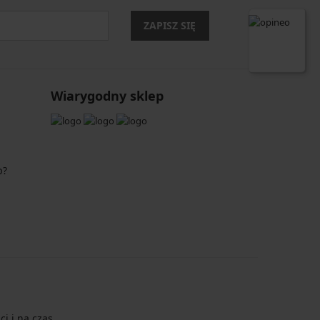
ZAPISZ SIĘ
Wiarygodny sklep
p?
i i na czas