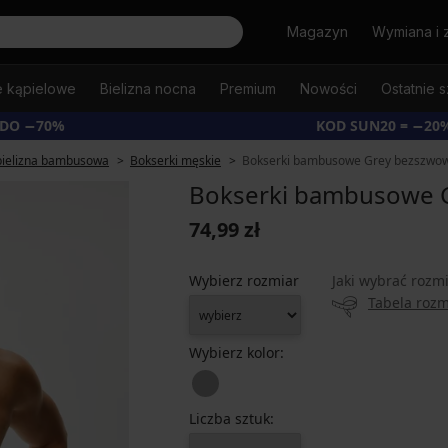
Szukaj
Magazyn
Wymiana i 
e kąpielowe
Bielizna nocna
Premium
Nowości
Ostatnie s
 DO −70%
KOD SUN20 = −20
ielizna bambusowa
Bokserki męskie
Bokserki bambusowe Grey bezszwo
Bokserki bambusowe 
74,99 zł
Wybierz rozmiar
Jaki wybrać rozm
Tabela roz
Wybierz kolor:
Liczba sztuk: