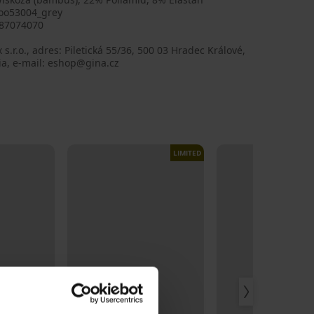
o53004_grey
87074070
 s.r.o., adres: Piletická 55/36, 500 03 Hradec Králové,
ia, e-mail: eshop@gina.cz
LIMITED