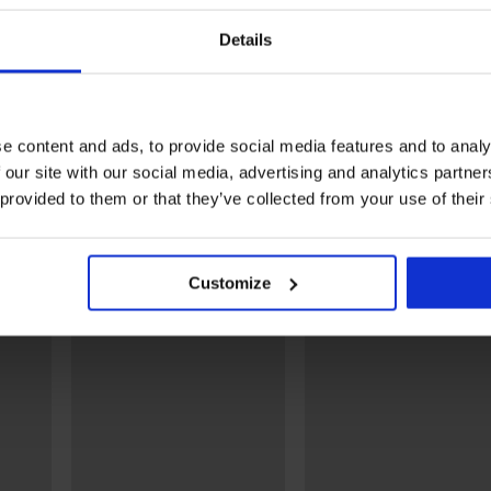
Zniżka -20%
Zniżka -30%
Details
4,5
5
usowe
Bawełniany podkoszulek
2PACK Bokserki f
serki Joel
Javier
MEN-A Athlete dł
9 zł
59,99 zł
74,99 zł
90,99 zł
129,99 zł
e content and ads, to provide social media features and to analy
 our site with our social media, advertising and analytics partn
 provided to them or that they’ve collected from your use of their
Odkryj podobne produkty
Customize