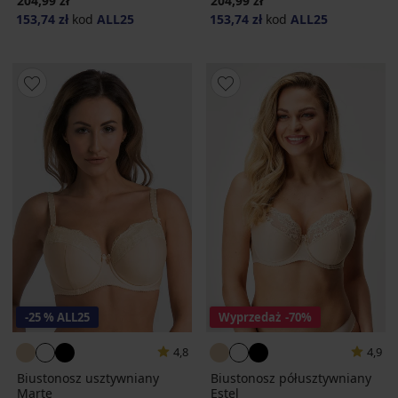
204,99 zł
204,99 zł
153,74 zł
kod
ALL25
153,74 zł
kod
ALL25
-25 % ALL25
Wyprzedaż
-70%
4,8
4,9
Biustonosz usztywniany
Biustonosz półusztywniany
Marte
Estel