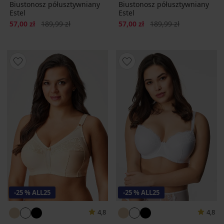
Biustonosz półusztywniany
Biustonosz półusztywniany
Estel
Estel
Zniżka
Pierwotna cena
Zniżka
Pierwotna cena
57,00 zł
189,99 zł
57,00 zł
189,99 zł
-25 % ALL25
-25 % ALL25
4,8
4,8