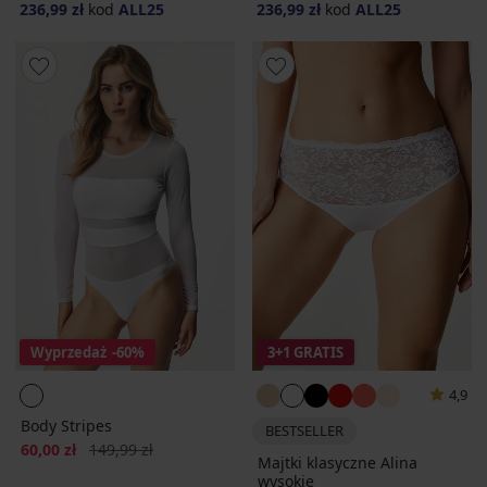
236,99 zł
kod
ALL25
236,99 zł
kod
ALL25
Wyprzedaż
-60%
3+1 GRATIS
4,9
Body Stripes
BESTSELLER
Zniżka
Pierwotna cena
60,00 zł
149,99 zł
Majtki klasyczne Alina
wysokie