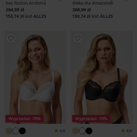
bez fiszbin Andorra
Rikka dla Amazonek
204,99 zł
200,99 zł
153,74 zł
kod
ALL25
150,74 zł
kod
ALL25
Wyprzedaż
-70%
Wyprzedaż
-70%
4,9
4,9