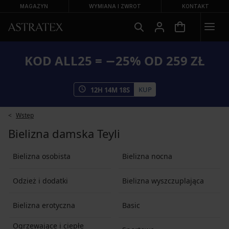
MAGAZYN
WYMIANA I ZWROT
KONTAKT
KOD ALL25 = −25% OD 259 ZŁ
KUP
12
H
14
M
17
S
Wstęp
Bielizna damska Teyli
Bielizna osobista
Bielizna nocna
Odzież i dodatki
Bielizna wyszczuplająca
Bielizna erotyczna
Basic
Ogrzewające i ciepłe