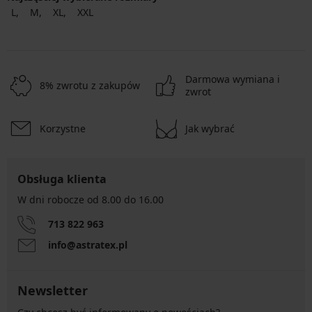
L
M
XL
XXL
Darmowa wymiana i
8% zwrotu z zakupów
zwrot
Korzystne
Jak wybrać
Obsługa klienta
W dni robocze od 8.00 do 16.00
713 822 963
info@astratex.pl
Newsletter