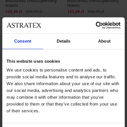
Biustonosz nieusztywniany
Biustonosz nieusztywniany
Noemi
Noemi
Zniżka
Pierwotna cena
Zniżka
Pierwotna cena
143,49 zł
204,99 zł
143,49 zł
204,99 zł
Consent
Details
About
This website uses cookies
We use cookies to personalise content and ads, to
provide social media features and to analyse our traffic.
We also share information about your use of our site with
our social media, advertising and analytics partners who
may combine it with other information that you’ve
-25 % ALL25
-30%
provided to them or that they’ve collected from your use
of their services.
4,8
4,8
Bawełniany biustonosz
Biustonosz nieusztywniany
Anastasia nieusztywniany
Noemi