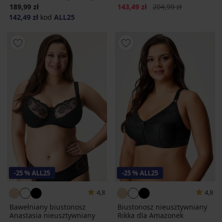
Zniżka
Pierwotna cena
189,99 zł
143,49 zł
204,99 zł
142,49 zł
kod
ALL25
-25 % ALL25
-25 % ALL25
4,8
4,8
Bawełniany biustonosz
Biustonosz nieusztywniany
Anastasia nieusztywniany
Rikka dla Amazonek