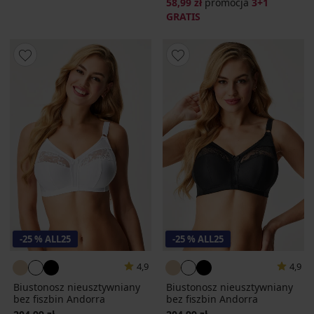
58,99 zł
promocja
3+1
GRATIS
-25 % ALL25
-25 % ALL25
4,9
4,9
Biustonosz nieusztywniany
Biustonosz nieusztywniany
bez fiszbin Andorra
bez fiszbin Andorra