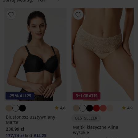
-25 % ALL25
3+1 GRATIS
4,8
4,9
Biustonosz usztywniany
BESTSELLER
Marte
Majtki klasyczne Alina
236,99 zł
wysokie
177,74 zł
kod
ALL25