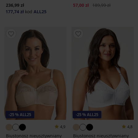
Zniżka
Pierwotna cena
236,99 zł
57,00 zł
189,99 zł
177,74 zł
kod
ALL25
-25 % ALL25
-25 % ALL25
4,9
4,8
Biustonosz nieusztywniany
Biustonosz nieusztywniany