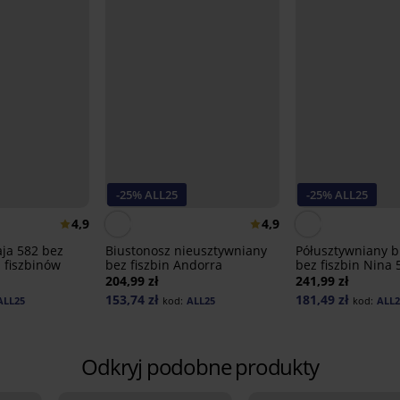
-25% ALL25
-25% ALL25
4,9
4,9
ja 582 bez
Biustonosz nieusztywniany
Półusztywniany b
 fiszbinów
bez fiszbin Andorra
bez fiszbin Nina 
204,99 zł
241,99 zł
153,74 zł
181,49 zł
ALL25
kod:
ALL25
kod:
ALL2
Odkryj podobne produkty