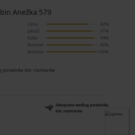
bin Anežka 579
Cena
82%
Jakość
91%
Kolor
94%
Rozmiar
90%
Rozmiar
100%
 poradnika dot. rozmiarów
Zakupione według poradnika
dot. rozmiarów