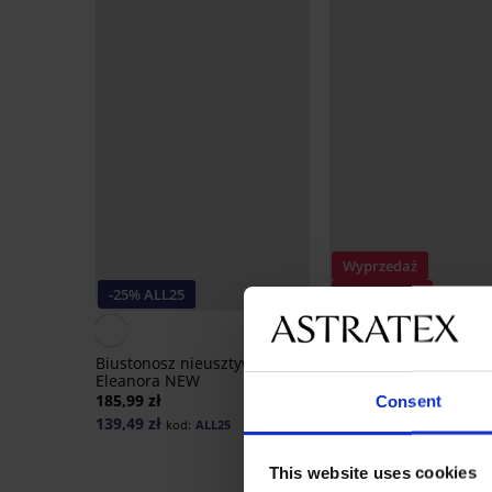
Wyprzedaż
-25% ALL25
Zniżka -40%
4,9
Biustonosz nieusztywniany
Biustonosz nieusztyw
Eleanora NEW
Daniela 59 soft
185,99 zł
116,39 zł
193,99 zł
Consent
139,49 zł
kod:
ALL25
This website uses cookies