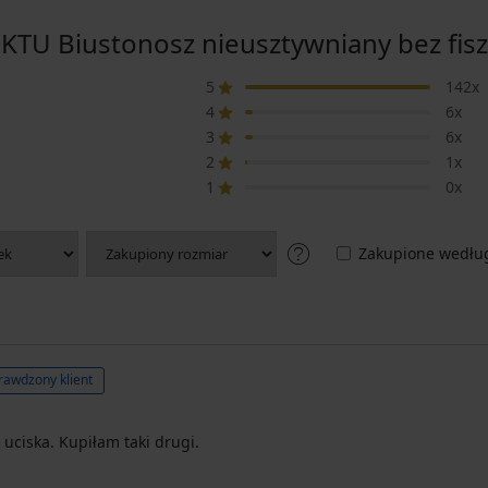
U Biustonosz nieusztywniany bez fisz
5
142x
4
6x
3
6x
2
1x
1
0x
Zakupione według
rawdzony klient
uciska. Kupiłam taki drugi.