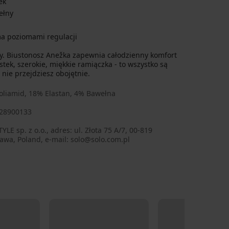
ek
ełny
ma poziomami regulacji
y. Biustonosz Anežka zapewnia całodzienny komfort
stek, szerokie, miękkie ramiączka - to wszystko są
nie przejdziesz obojętnie.
oliamid, 18% Elastan, 4% Bawełna
28900133
awa, Poland, e-mail: solo@solo.com.pl