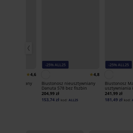
25
-25% ALL25
-25% ALL25
4,6
4,8
 nieusztywniany
Biustonosz nieusztywniany
Biustonosz Ma
fiszbin
Danuta 578 bez fiszbin
usztywniania i
204,99 zł
241,99 zł
153,74 zł
181,49 zł
od:
ALL25
kod:
ALL25
kod: