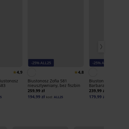
-25% ALL25
-25% ALL25
4,9
4,8
iustonosz
Biustonosz Zofia 581
Biustonosz nieuszty
583
nieusztywniany, bez fiszbin
Barbara 580
259,99 zł
239,99 zł
194,99 zł
179,99 zł
5
kod:
ALL25
kod:
ALL25