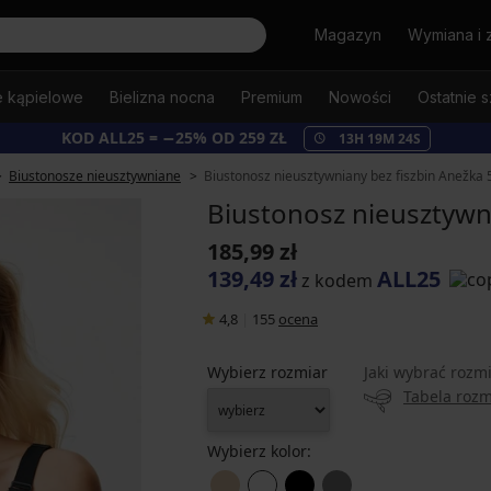
Szukaj
Magazyn
Wymiana i 
e kąpielowe
Bielizna nocna
Premium
Nowości
Ostatnie s
KOD ALL25 = −25% OD 259 ZŁ
13
H
19
M
23
S
Biustonosze nieusztywniane
Biustonosz nieusztywniany bez fiszbin Anežka 
Biustonosz nieusztywn
185,99 zł
139,49 zł
ALL25
z kodem
4,8
|
155
ocena
Wybierz rozmiar
Jaki wybrać rozm
Tabela roz
Wybierz kolor: