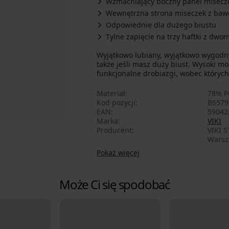
Wzmacniający boczny panel misecz
Wewnętrzna strona miseczek z baw
Odpowiednie dla dużego biustu
Tylne zapięcie na trzy haftki z dwo
Wyjątkowo lubiany, wyjątkowo wygodn
także jeśli masz duży biust. Wysoki mo
funkcjonalne drobiazgi, wobec których 
Materiał
78% P
Kod pozycji
BS579
EAN
59042
Marka
VIKI
Producent
VIKI STYLE sp. z o.o., adres: ul. Złota 75 A/7, 00-819
Warsz
Pokaż więcej
Może Ci się spodobać