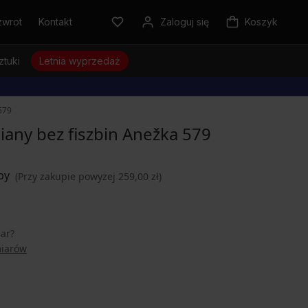
zwrot
Kontakt
Zaloguj się
Koszyk
ztuki
Letnia wyprzedaż
579
iany bez fiszbin Anežka 579
(Przy zakupie powyżej 259,00 zł)
iar?
miarów