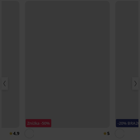
Zniżka -50%
-20% BRA2
4,9
5