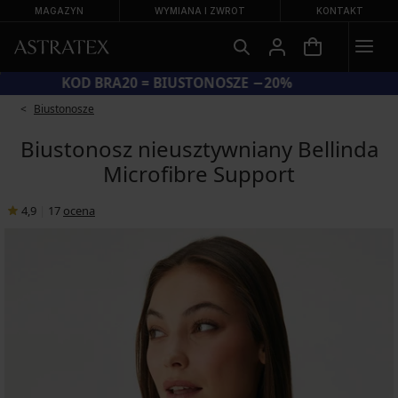
MAGAZYN
WYMIANA I ZWROT
KONTAKT
KOD BRA20 = BIUSTONOSZE −20%
Biustonosze
Biustonosz nieusztywniany Bellinda
Microfibre Support
4,9
|
17
ocena