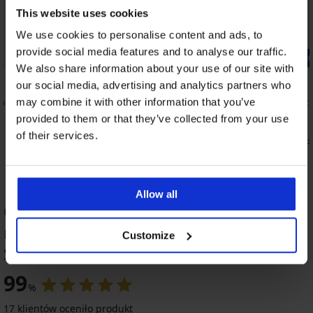
This website uses cookies
We use cookies to personalise content and ads, to
provide social media features and to analyse our traffic.
2+1 GRATIS
-20% BRA2
We also share information about your use of our site with
5
our social media, advertising and analytics partners who
lack
3PACK Skarpetki Floui krótkie
Biustonosz 
may combine it with other information that you’ve
fiszbin
79,99 zł
provided to them or that they’ve collected from your use
92,99 zł
of their services.
74,39 zł
kod
Allow all
OCENA PRODUKTU Biustonosz
nieusztywniany Bellinda Microfibre
Customize
Support
-30%
-20 % BRA20
-20 % BRA20
-20 % BRA20
99
4,6
4,8
4,8
4,9
4,9
4,8
4,8
4,8
4,8
4,9
%
17 klientów oceniło produkt
Biustonosz
BESTSELLER