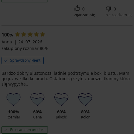
0
0
zgadzam się
nie zgadzam się
100
%
Anna
24. 07. 2026
zakupiony rozmiar 80/E
Sprawdzony klient
Bardzo dobry Biustonosz, ładnie podtrzymuje boki biustu. Mam
go już w kilku kolorach. Ostatnio są szyte z gorszej tkaniny która
się wypycha..
100%
60%
60%
80%
Rozmiar
Cena
Jakość
Kolor
Polecam ten produkt