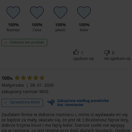
100%
100%
100%
100%
Rozmiar
Cena
Jakość
Kolor
Polecam ten produkt
1
0
zgadzam się
nie zgadzam się
100
%
Małgorzata
28. 01. 2026
zakupiony rozmiar 90/G
Zakupione według poradnika
Sprawdzony klient
dot. rozmiarów
Zaufałam firmie w doborze rozmiaru i, mimo iż wydawało mi się
że będzie za mały, okazało się, że jest ok :) Biustonosz fajnie leży,
dobrze trzyma biust i ma fajny kolor. Szersze szelki nie wpijają
się w ramiona, co jest istotne przy dość dużych biustach. Ogólnie