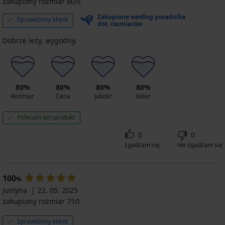
zakupiony rozmiar 80/E
Zakupione według poradnika
Sprawdzony klient
dot. rozmiarów
Dobrze leży, wygodny.
80%
80%
80%
80%
Rozmiar
Cena
Jakość
Kolor
Polecam ten produkt
0
0
zgadzam się
nie zgadzam się
100
%
Justyna
22. 05. 2025
zakupiony rozmiar 75/I
Sprawdzony klient