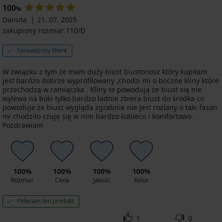
100
%
Danuta
21. 07. 2025
zakupiony rozmiar 110/D
Sprawdzony klient
W związku z tym że mam duży biust biustonosz który kupiłam
jest bardzo dobrze wyprofilowany ,chodzi mi o boczne kliny które
przechodzą w ramiączka . Kliny te powodują że biust się nie
wylewa na boki tylko bardzo ładnie zbiera biust do środka co
powoduje że biust wygląda zgrabnie nie jest rozlany o taki fason
mi chodziło czuję się w nim bardzo kobieco i komfortowo .
Pozdrawiam
100%
100%
100%
100%
Rozmiar
Cena
Jakość
Kolor
Polecam ten produkt
1
0