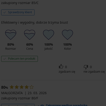
zakupiony rozmiar 85/C
Sprawdzony klient
Efektowny i wygodny, dobrze trzyma biust
80%
60%
100%
100%
Rozmiar
Cena
Jakość
Kolor
Polecam ten produkt
0
0
zgadzam się
nie zgadzam się
80
%
MAŁGORZATA
23. 03. 2026
zakupiony rozmiar 80/F
Zakupione według poradnika