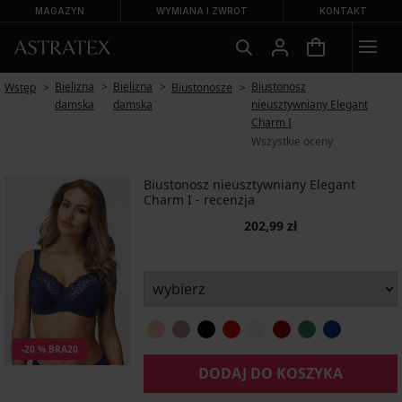
MAGAZYN
WYMIANA I ZWROT
KONTAKT
Bielizna
Bielizna
Biustonosz
Wstęp
Biustonosze
damska
damska
nieusztywniany Elegant
Charm I
Wszystkie oceny
Biustonosz nieusztywniany Elegant
Charm I - recenzja
202,99 zł
-20 % BRA20
DODAJ DO KOSZYKA