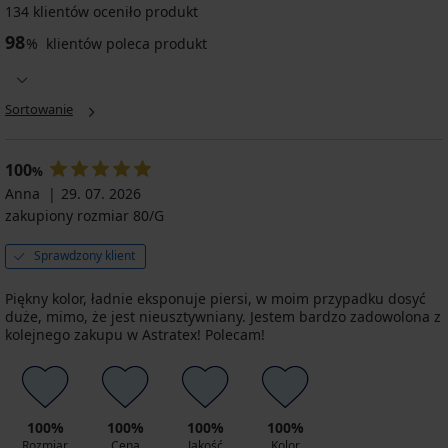
134 klientów oceniło produkt
98
%
klientów poleca produkt
Sortowanie
100
%
Anna
29. 07. 2026
zakupiony rozmiar 80/G
Sprawdzony klient
Piękny kolor, ładnie eksponuje piersi, w moim przypadku dosyć
duże, mimo, że jest nieusztywniany. Jestem bardzo zadowolona z
kolejnego zakupu w Astratex! Polecam!
100%
100%
100%
100%
Rozmiar
Cena
Jakość
Kolor