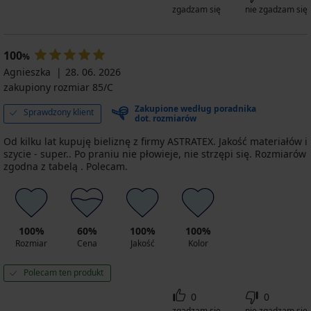
zgadzam się
nie zgadzam się
100
%
Agnieszka
28. 06. 2026
zakupiony rozmiar 85/C
Zakupione według poradnika
Sprawdzony klient
dot. rozmiarów
Od kilku lat kupuję bieliznę z firmy ASTRATEX. Jakość materiałów i
szycie - super.. Po praniu nie płowieje, nie strzępi się. Rozmiarów
zgodna z tabelą . Polecam.
100%
60%
100%
100%
Rozmiar
Cena
Jakość
Kolor
Polecam ten produkt
0
0
zgadzam się
nie zgadzam się