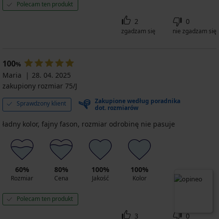
Polecam ten produkt
2
0
zgadzam się
nie zgadzam się
100
%
Maria
28. 04. 2025
zakupiony rozmiar 75/J
Zakupione według poradnika
Sprawdzony klient
dot. rozmiarów
ładny kolor, fajny fason, rozmiar odrobinę nie pasuje
60%
80%
100%
100%
Rozmiar
Cena
Jakość
Kolor
Polecam ten produkt
3
0