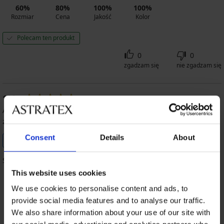
60%
80%
100%
100%
Rozmiar
Cena
Jakość
Kolor
Polecam ten produkt
0
0
zgadzam się
nie zgadzam się
100
%
Agnieszka
04. 01. 2026
zakupiony rozmiar 95/E
Zakupione według poradnika
Consent
Details
About
Sprawdzony klient
dot. rozmiarów
Śliczy uroczy i wygodny stanik
This website uses cookies
We use cookies to personalise content and ads, to
provide social media features and to analyse our traffic.
100%
60%
80%
100%
We also share information about your use of our site with
Rozmiar
Cena
Jakość
Kolor