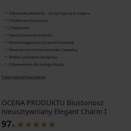
Silikonowe elementy – utrzymują się w miejscu
Z fiszbinami bocznymi
Z fiszbinami
Nieusztywniane miseczki
Wzmacniający boczny panel miseczek
Wewnętrzna strona miseczek z bawełny
Miękko podszyte ramiączka
Odpowiednie dla dużego biustu
Pokaż więcej
Pokaż więcej
OCENA PRODUKTU Biustonosz
nieusztywniany Elegant Charm I
97
%