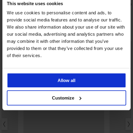
This website uses cookies
148,99 zł
102,50 zł
204
119,19 zł
kod:
BRA20
We use cookies to personalise content and ads, to
provide social media features and to analyse our traffic.
We also share information about your use of our site with
Odkryj podobne produkty
our social media, advertising and analytics partners who
may combine it with other information that you’ve
LIMITED
provided to them or that they’ve collected from your use
of their services.
Allow all
Customize