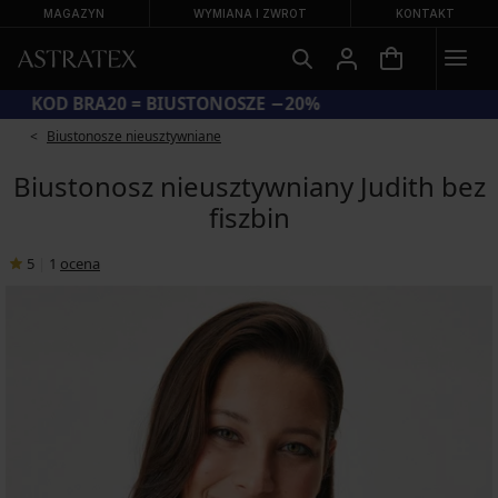
MAGAZYN
WYMIANA I ZWROT
KONTAKT
KOD BRA20 = BIUSTONOSZE −20%
Biustonosze nieusztywniane
Biustonosz nieusztywniany Judith bez
fiszbin
5
|
1
ocena