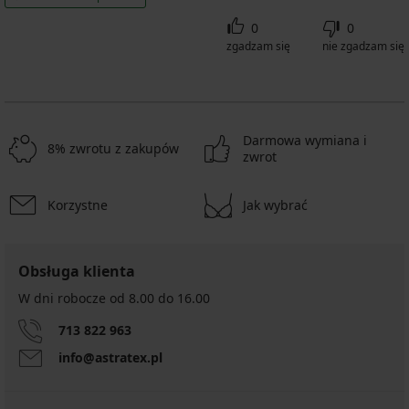
0
0
zgadzam się
nie zgadzam się
Darmowa wymiana i
8% zwrotu z zakupów
zwrot
Korzystne
Jak wybrać
Obsługa klienta
W dni robocze od 8.00 do 16.00
713 822 963
info@astratex.pl