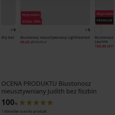
Wyprzedaż
Wyprzedaż
PREMIUM
Zniżka -50%
Zniżka -50%
5
5
othy bez
Biustonosz nieusztywniany Lighthearted
Biustonosz 
Laurine
99,50 zł
198,99 zł
158,00 zł
315
OCENA PRODUKTU Biustonosz
nieusztywniany Judith bez fiszbin
-20 % BRA20
-20 % BRA20
-20 % BRA20
-20 % BRA20
-20 % BRA20
-20 % BRA20
100
%
5
4,8
4,8
4,8
4,8
4,9
4,7
4,8
4,9
1 klientów oceniło produkt