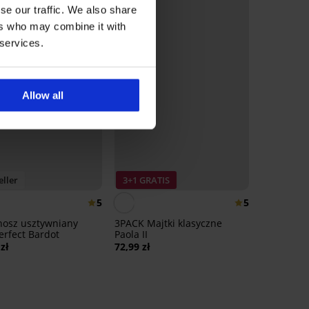
se our traffic. We also share
ers who may combine it with
 services.
Allow all
eller
3+1 GRATIS
5
5
nosz usztywniany
3PACK Majtki klasyczne
erfect Bardot
Paola II
zł
72,99 zł