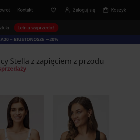
zwrot
Kontakt
Zaloguj się
Koszyk
ztuki
Letnia wyprzedaż
RA20 = BIUSTONOSZE −20%
cy Stella z zapięciem z przodu
sprzedaży