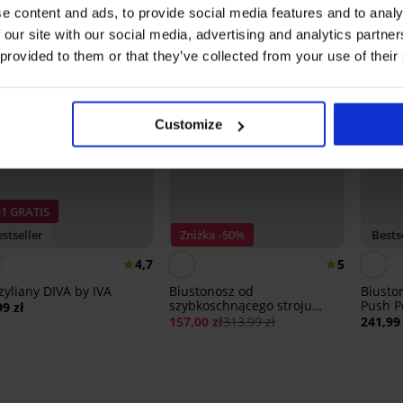
e content and ads, to provide social media features and to analy
 our site with our social media, advertising and analytics partn
 provided to them or that they’ve collected from your use of their
Customize
+1 GRATIS
stseller
Zniżka -50%
Bests
4,7
5
zyliany DIVA by IVA
Biustonosz od
Biusto
szybkoschnącego stroju
Push P
99 zł
kąpielowego Spacer
157,00 zł
313,99 zł
241,99 
Flowerkiss