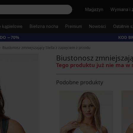
Szukaj
Magazyn
Wymiana i 
e kąpielowe
Bielizna nocna
Premium
Nowości
Ostatnie s
 DO −70%
KOD B
Biustonosz zmniejszający Stella z zapięciem z przodu
Biustonosz zmniejszają
Tego produktu już nie ma w 
Podobne produkty