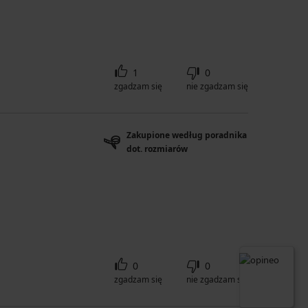
1
0
zgadzam się
nie zgadzam się
Zakupione według poradnika
dot. rozmiarów
0
0
zgadzam się
nie zgadzam się