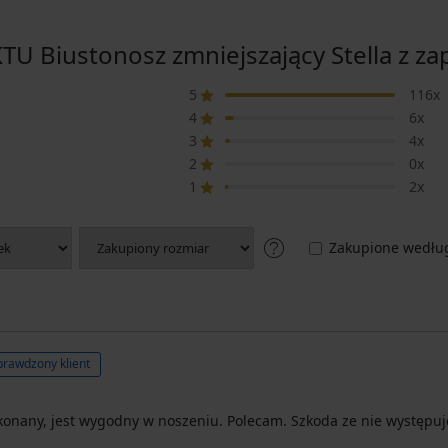
Biustonosz zmniejszający Stella z za
5
116x
4
6x
3
4x
2
0x
1
2x
Zakupione według
prawdzony klient
ykonany, jest wygodny w noszeniu. Polecam. Szkoda ze nie występuj