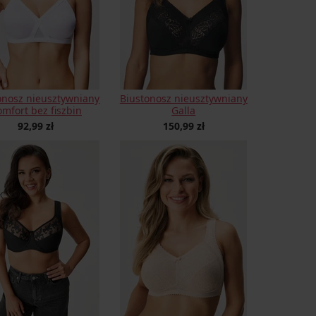
onosz nieusztywniany
Biustonosz nieusztywniany
mfort bez fiszbin
Galla
92,99 zł
150,99 zł