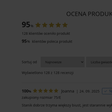
OCENA PRODUKTU 
95
%
128 klientów oceniło produkt
95
%
klientów poleca produkt
PREMIUM
Sortuj od
Bezszwowe
Wyświetlono
128
z 128 recenzji
rękawy
wyszczuplające
Selmark
Arm
Shaper
100
Joanna
24. 09. 2025
S
%
241,99
zakupiony rozmiar 75/E
zł
Stanik dobrze trzyma większy biust, jest starannie w