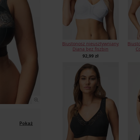
Biustonosz nieusztywniany
Biust
Diana bez fiszbin
Co
92,99 zł
Pokaż