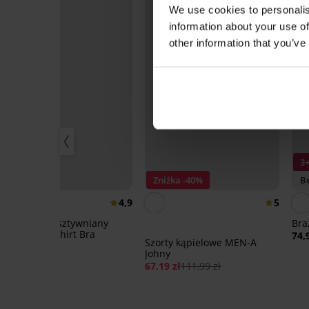
We use cookies to personalis
information about your use of
other information that you’ve
3
Bestseller
Zniżka -40%
Be
4,9
5
Biustonosz usztywniany
Bra
Simplicity T-Shirt Bra
74,
Szorty kąpielowe MEN-A
92,99 zł
Johny
67,19 zł
111,99 zł