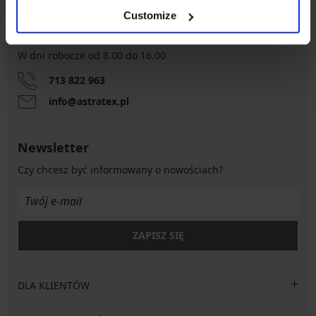
Customize
Obsługa klienta
W dni robocze od 8.00 do 16.00
713 822 963
info@astratex.pl
Newsletter
Czy chcesz być informowany o nowościach?
ZAPISZ SIĘ
DLA KLIENTÓW