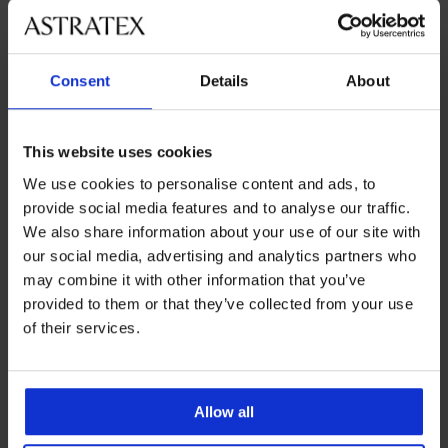
Consent
Details
About
Najpopularniejsze marki
Astratex
Rosme
Avalingerie
PariPari
This website uses cookies
Najczęściej wybierane kolory
We use cookies to personalise content and ads, to
beżowy
czarny
biały
czerwony
provide social media features and to analyse our traffic.
We also share information about your use of our site with
Najczęściej wybierane rozmiary
our social media, advertising and analytics partners who
85/D
85/C
80/D
80/E
may combine it with other information that you’ve
provided to them or that they’ve collected from your use
of their services.
Darmowa wymiana i
8% zwrotu z zakupów
zwrot
Allow all
Korzystne
Jak wybrać