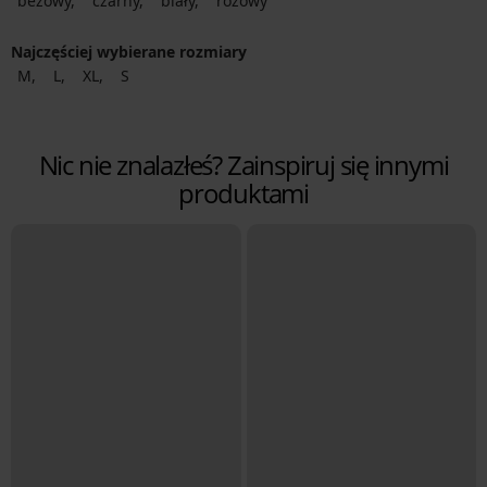
beżowy
czarny
biały
różowy
Najczęściej wybierane rozmiary
M
L
XL
S
Nic nie znalazłeś? Zainspiruj się innymi
produktami