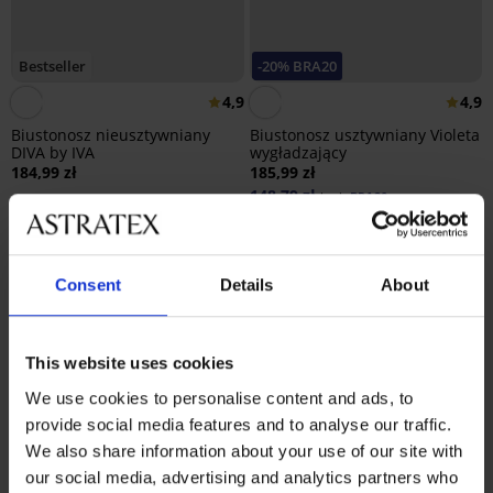
Bestseller
-20% BRA20
4,9
4,9
Biustonosz nieusztywniany
Biustonosz usztywniany Violeta
DIVA by IVA
wygładzający
184,99 zł
185,99 zł
148,79 zł
kod:
BRA20
Consent
Details
About
This website uses cookies
We use cookies to personalise content and ads, to
provide social media features and to analyse our traffic.
We also share information about your use of our site with
our social media, advertising and analytics partners who