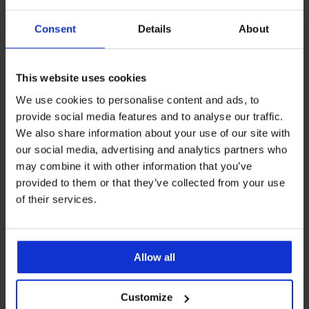
Consent
Details
About
Najpopularniejsze marki
MEN-A
Gino
Calvin Klein
FILA
This website uses cookies
Najczęściej wybierane kolory
We use cookies to personalise content and ads, to
czarny
niebieski
wielobarwny
szary
provide social media features and to analyse our traffic.
We also share information about your use of our site with
Najczęściej wybierane rozmiary
our social media, advertising and analytics partners who
L
XL
M
XXL
may combine it with other information that you’ve
provided to them or that they’ve collected from your use
of their services.
Darmowa wymiana i
8% zwrotu z zakupów
zwrot
Allow all
Korzystne
Jak wybrać
Customize