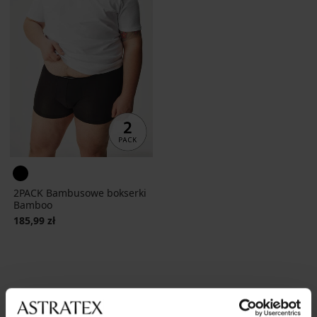
2PACK Bambusowe bokserki
Bamboo
185,99 zł