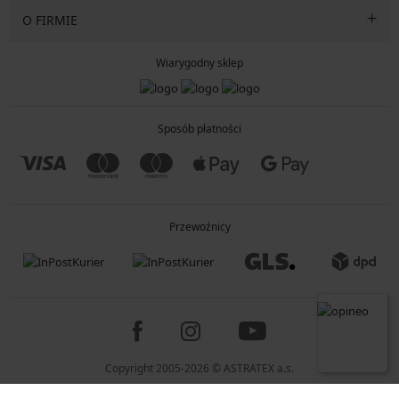
O FIRMIE
Wiarygodny sklep
Sposób płatności
Przewoźnicy
Copyright 2005-2026 © ASTRATEX a.s.
Programia - B2C, B2B, advanced e-commerce solutions