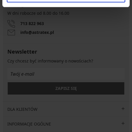
Obsługa klienta
W dni robocze od 8.00 do 16.00
713 822 963
info@astratex.pl
Newsletter
Czy chcesz być informowany o nowościach?
ZAPISZ SIĘ
DLA KLIENTÓW
INFORMACJE OGÓLNE