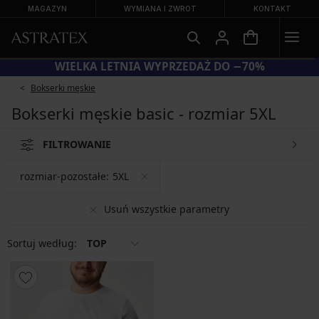
MAGAZYN
WYMIANA I ZWROT
KONTAKT
A PRZECENIONE STROJE KĄPIELOWE
WIELKA LET
Bokserki męskie
Bokserki męskie basic - rozmiar 5XL
FILTROWANIE
rozmiar-pozostałe:
5XL
Usuń wszystkie parametry
Sortuj według:
TOP