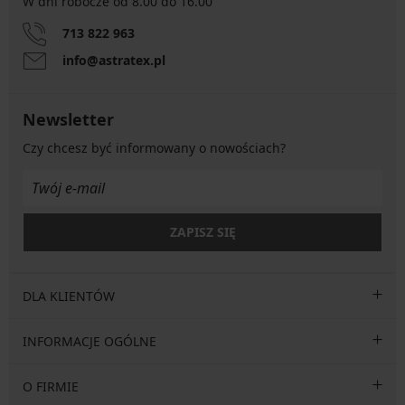
W dni robocze od 8.00 do 16.00
713 822 963
info@astratex.pl
Newsletter
Czy chcesz być informowany o nowościach?
ZAPISZ SIĘ
DLA KLIENTÓW
INFORMACJE OGÓLNE
O FIRMIE