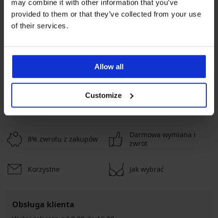
may combine it with other information that you’ve
provided to them or that they’ve collected from your use
Zniżka -50%
Bestseller
of their services.
5
5
Biustonosz usztywniany Soft
Lace II bez fiszbin
Biustonosz Spacer 3D Lady
83,50 zł
166,99 zł
Allow all
Grace New
222,99 zł
Customize
POKAŻ WIĘCEJ PRODUKTÓW
Darmowa wymiana i
8% zwrotu z zakupów
zwrot
Korzystne
Jak wybrać
Obsługa klienta