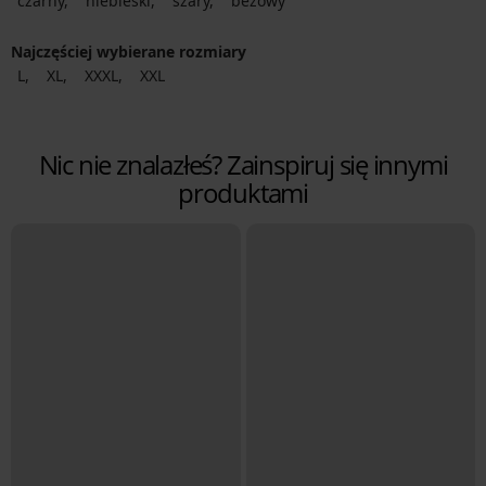
czarny
niebieski
szary
beżowy
Najczęściej wybierane rozmiary
L
XL
XXXL
XXL
Nic nie znalazłeś? Zainspiruj się innymi
produktami