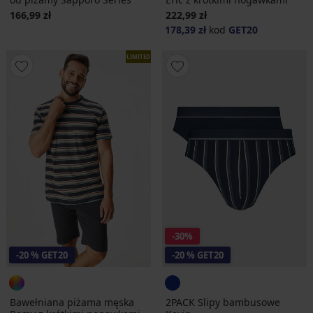
166,99 zł
222,99 zł
178,39 zł
kod
GET20
LIMITED
-30%
-20 % GET20
-20 % GET20
Bawełniana piżama męska
2PACK Slipy bambusowe