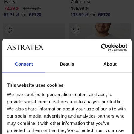
Harry
California
Zniżka
Pierwotna cena
78,39 zł
111,99 zł
166,99 zł
62,71 zł
kod
GET20
133,59 zł
kod
GET20
Consent
Details
About
This website uses cookies
We use cookies to personalise content and ads, to
provide social media features and to analyse our traffic.
Wyprzedaż
-40%
We also share information about your use of our site with
-20 % GET20
-20 % GET20
our social media, advertising and analytics partners who
may combine it with other information that you’ve
provided to them or that they’ve collected from your use
2PACK Bambusowe bokserki
2PACK Bambusowe bokserki