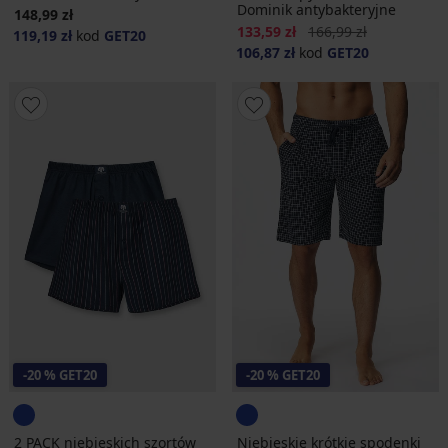
Dominik antybakteryjne
148,99 zł
Zniżka
Pierwotna cena
133,59 zł
166,99 zł
119,19 zł
kod
GET20
106,87 zł
kod
GET20
-20 % GET20
-20 % GET20
2 PACK niebieskich szortów
Niebieskie krótkie spodenki