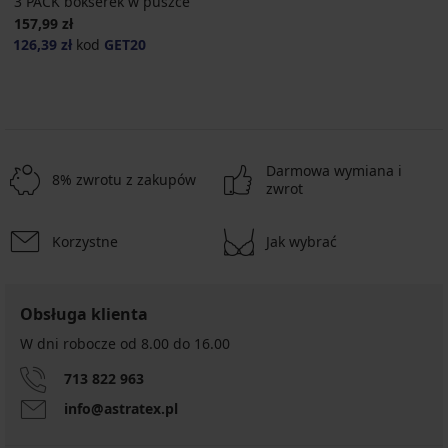
3 PACK bokserek w puszce
157,99 zł
126,39 zł
kod
GET20
Darmowa wymiana i
8% zwrotu z zakupów
zwrot
Korzystne
Jak wybrać
Obsługa klienta
W dni robocze od 8.00 do 16.00
713 822 963
info@astratex.pl