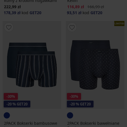
Romy z krótkimi nogawkami
Kevin
Zniżka
Pierwotna cena
222,99 zł
116,89 zł
166,99 zł
178,39 zł
kod
GET20
93,51 zł
kod
GET20
LIMITED
-30%
-30%
-20 % GET20
-20 % GET20
2PACK Bokserki bambusowe
2PACK Bokserki bawełniane