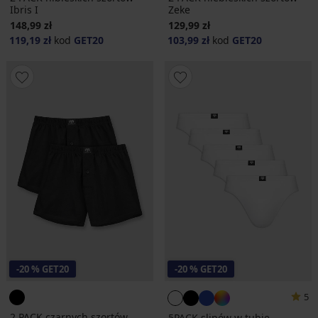
Ibris I
Zeke
148,99 zł
129,99 zł
119,19 zł
kod
GET20
103,99 zł
kod
GET20
-20 % GET20
-20 % GET20
5
2 PACK czarnych szortów
5PACK slipów w tubie