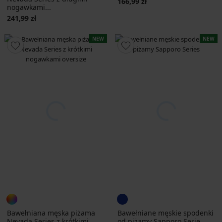
166,99 zł
nogawkami...
241,99 zł
NEW
NEW
Bawełniana męska piżama
Bawełniane męskie spodenki
Nevada Series z krótkimi
od piżamy Sapporo Serie...