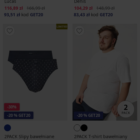
Lucas
Denis
Zniżka
Pierwotna cena
Zniżka
Pierwotna cena
116,89 zł
166,99 zł
104,29 zł
148,99 zł
93,51 zł
kod
GET20
83,43 zł
kod
GET20
LIMITED
-30%
-20 % GET20
-20 % GET20
2PACK Slipy bawełniane
2PACK T-shirt bawełniany