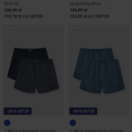
Ibris III
od piżamy Enzo
148,99 zł
166,99 zł
119,19 zł
kod
GET20
133,59 zł
kod
GET20
-20 % GET20
-20 % GET20
2 PACK nibieskich szortów
2 PACK niebieskich szortów