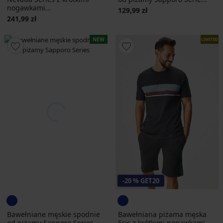
nogawkami...
129,99 zł
241,99 zł
NEW
LIMITED
-20 % GET20
Bawełniane męskie spodnie
Bawełniana piżama męska
od piżamy Sapporo Series
Eric z krótkimi nogawkami