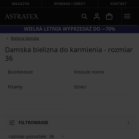
MAGAZYN
WYMIANA I ZWROT
KONTAKT
KOD BRA20 = BIUSTONOSZE −20%
Bielizna damska
Damska bielizna do karmienia - rozmiar
36
Biustonosze
Koszule nocne
Piżamy
Dzieci
FILTROWANIE
rozmiar-pozostałe:
36