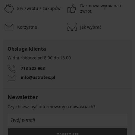
Darmowa wymiana i
8% zwrotu z zakupów
zwrot
Korzystne
Jak wybrać
Obsługa klienta
W dni robocze od 8.00 do 16.00
713 822 963
info@astratex.pl
Newsletter
Czy chcesz być informowany o nowościach?
ZAPISZ SIĘ