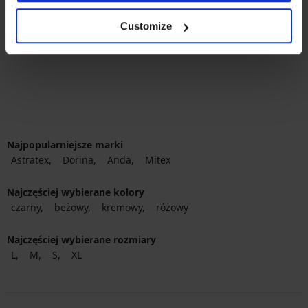
karmienia Sharon
220,99 zł
Customize
Najpopularniejsze marki
Astratex
Dorina
Anda
Mitex
Najczęściej wybierane kolory
czarny
beżowy
kremowy
różowy
Najczęściej wybierane rozmiary
L
M
S
XL