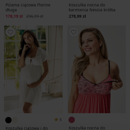
Piżama ciążowa Florine
Koszulka nocna do
długa
karmienia Nessia krótka
Zniżka
Pierwotna cena
178,19 zł
296,99 zł
278,99 zł
5
Koszulka nocna do
Koszulka ciążowa i do