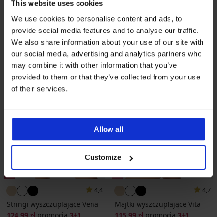
120,99 zł
promocja
3+1
126,99 zł
promocja
3+1
This website uses cookies
GRATIS
GRATIS
We use cookies to personalise content and ads, to
provide social media features and to analyse our traffic.
We also share information about your use of our site with
our social media, advertising and analytics partners who
may combine it with other information that you’ve
provided to them or that they’ve collected from your use
of their services.
Allow all
Customize
3+1 GRATIS
3+1 GRATIS
4,4
4,7
Stringi wyszczuplające Vena
Majtki wyszczuplające Vita
124,99 zł
promocja
3+1
115,99 zł
promocja
3+1