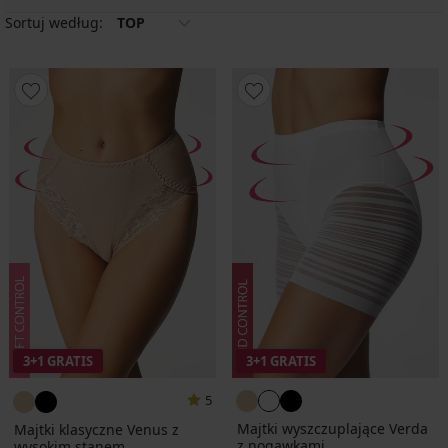
Sortuj według:
TOP
3+1 GRATIS
3+1 GRATIS
5
Majtki wyszczuplające Verda
Majtki klasyczne Venus z
z nogawkami
wysokim stanem