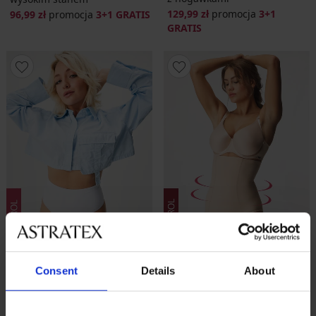
129,99 zł
promocja
3+1
96,99 zł
promocja
3+1 GRATIS
GRATIS
3+1 GRATIS
3+1 GRATIS
Consent
Details
About
5
Stringi wyszczuplające Vektra
Majtki wyszczuplające Vadis