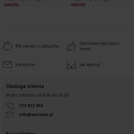
GRATIS
GRATIS
Darmowa wymiana i
8% zwrotu z zakupów
zwrot
Korzystne
Jak wybrać
Obsługa klienta
W dni robocze od 8.00 do 16.00
713 822 963
info@astratex.pl