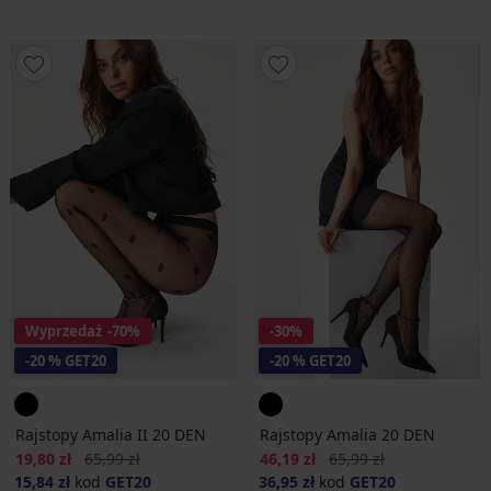
Wyprzedaż
-70%
-30%
-20 % GET20
-20 % GET20
Rajstopy Amalia II 20 DEN
Rajstopy Amalia 20 DEN
Zniżka
Pierwotna cena
Zniżka
Pierwotna cena
19,80 zł
65,99 zł
46,19 zł
65,99 zł
15,84 zł
kod
GET20
36,95 zł
kod
GET20