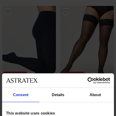
2+1 GRATIS
2+1 GRATIS
-20 % GET20
-20 % GET20
Consent
Details
About
Rajstopy PLUS SIZE Positive
Pończochy samonośne PLUS
Micro 70 DEN
SIZE Positive Hold 20 DEN
79,99 zł
promocja
2+1 GRATIS
92,99 zł
promocja
2+1 GRATIS
This website uses cookies
63,99 zł
kod
GET20
74,39 zł
kod
GET20