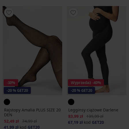
-30%
Wyprzedaż
-40%
-20 % GET20
-20 % GET20
Rajstopy Amalia PLUS SIZE 20
Legginsy ciążowe Darlene
DEN
Zniżka
Pierwotna cena
83,99 zł
139,99 zł
Zniżka
Pierwotna cena
52,49 zł
74,99 zł
67,19 zł
kod
GET20
41,99 zł
kod
GET20