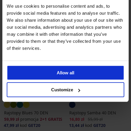
We use cookies to personalise content and ads, to
provide social media features and to analyse our traffic.
We also share information about your use of our site with
our social media, advertising and analytics partners who
may combine it with other information that you’ve
provided to them or that they’ve collected from your use
of their services.
Allow all
2+1 GRATIS
Wyprzedaż
-70%
Customize
-20 % GET20
-20 % GET20
Rajstopy Blues 70 DEN
Rajstopy Samba 40 DEN
Zniżka
Pierwotna cena
59,99 zł
promocja
2+1 GRATIS
16,80 zł
55,99 zł
47,99 zł
kod
GET20
13,44 zł
kod
GET20