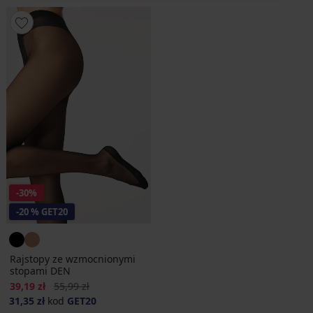
-30%
-20 % GET20
Rajstopy ze wzmocnionymi
stopami DEN
Zniżka
Pierwotna cena
39,19 zł
55,99 zł
31,35 zł
kod
GET20