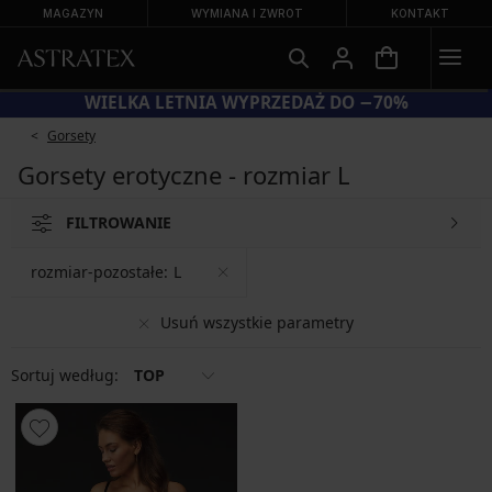
MAGAZYN
WYMIANA I ZWROT
KONTAKT
A20 = BIUSTONOSZE −20%
WIELKA 
Gorsety
Gorsety erotyczne - rozmiar L
FILTROWANIE
rozmiar-pozostałe:
L
Usuń wszystkie parametry
Sortuj według:
TOP