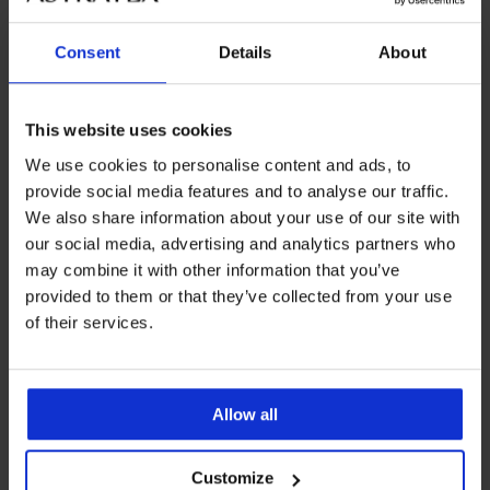
Najpopularniejsze marki
Consent
Details
About
Avanua
Najczęściej wybierane kolory
This website uses cookies
czarny
We use cookies to personalise content and ads, to
provide social media features and to analyse our traffic.
Najczęściej wybierane rozmiary
We also share information about your use of our site with
S
L
XXL
our social media, advertising and analytics partners who
may combine it with other information that you’ve
provided to them or that they’ve collected from your use
of their services.
Darmowa wymiana i
8% zwrotu z zakupów
zwrot
Korzystne
Jak wybrać
Allow all
Customize
Obsługa klienta