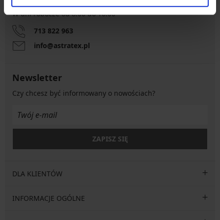
W dni robocze od 8.00 do 16.00
713 822 963
info@astratex.pl
Newsletter
Czy chcesz być informowany o nowościach?
ZAPISZ SIĘ
DLA KLIENTÓW
INFORMACJE OGÓLNE