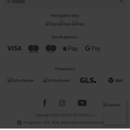
O FIRMIE
Wiarygodny sklep
Sposób płatności
Przewoźnicy
Copyright 2005-2026 © ASTRATEX a.s.
Programia - B2C, B2B, advanced e-commerce solutions