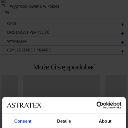
Wyprodukowano w Polsce
OPIS
DOSTAWA I PŁATNOŚĆ
WYMIANA
CZYSZCZENIE I PRANIE
Może Ci się spodobać
Consent
Details
About