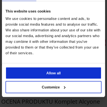
This website uses cookies
We use cookies to personalise content and ads, to
provide social media features and to analyse our traffic.
We also share information about your use of our site with
our social media, advertising and analytics partners who
may combine it with other information that you’ve
3+1 GRATIS
provided to them or that they’ve collected from your use
Bestseller
Bestseller
of their services.
4,9
4,9
A by IVA
Biustonosz Maia 4D wygładzający
185,99 zł
Brazyliany
Allow all
92,99 zł
Customize
OCENA PRODUKTU Komplet Alcyone