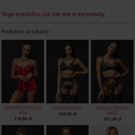
Tego produktu już nie ma w sprzedaży
Podobne produkty
Komplet erotyczny
Komplet Floris
Kuszący komplet
Aga
Keith
183,59 zł
179,99 zł
167,39 zł