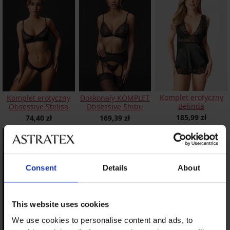
Komplet erotyczny
Komplet erotyczny
Doskonały KOMPLET
Belinda
Obsessive Stelisa
Obsessive Shibu
185,99 zł
74,40 zł
169,39 zł
Consent
Details
About
This website uses cookies
We use cookies to personalise content and ads, to