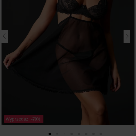
Wyprzedaż
-70%