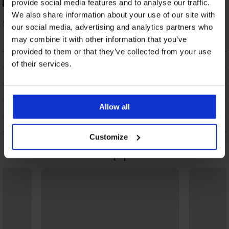
provide social media features and to analyse our traffic.
Komplet erotyczny
We also share information about your use of our site with
Obsessive Blomentis
our social media, advertising and analytics partners who
154,69 zł
may combine it with other information that you’ve
provided to them or that they’ve collected from your use
OPIS
of their services.
DOSTAWA I PŁATNOŚĆ
WYMIANA
CZYSZCZENIE I PRANIE
Allow all
O MARCE
Customize
Może Ci się spodobać