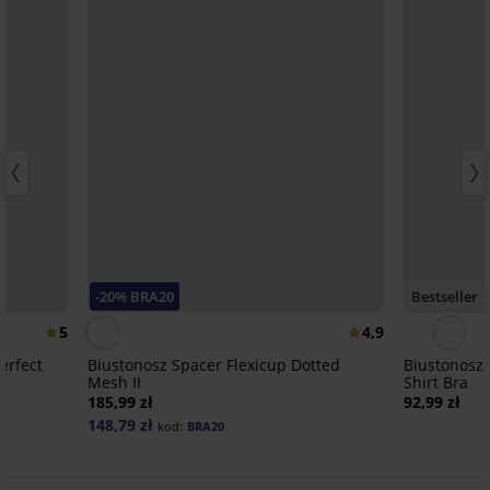
-20% BRA20
Bestseller
5
4,9
erfect
Biustonosz Spacer Flexicup Dotted
Biustonosz 
Mesh II
Shirt Bra
185,99 zł
92,99 zł
148,79 zł
kod:
BRA20