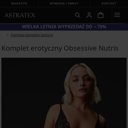
MAGAZYN
WYMIANA I ZWROT
KONTAKT
KOD BRA20 = BIUSTONOSZE −20%
WI
Damskie komplety bielizny
Komplet erotyczny Obsessive Nutris