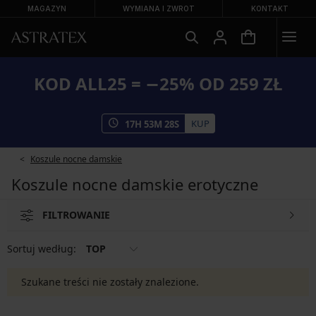
MAGAZYN
WYMIANA I ZWROT
KONTAKT
KOD ALL25 = −25% OD 259 ZŁ
KUP
17
H
53
M
28
S
Koszule nocne damskie
Koszule nocne damskie erotyczne
FILTROWANIE
Sortuj według:
TOP
Szukane treści nie zostały znalezione.