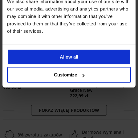
We also share information about your use of our site with
our social media, advertising and analytics partners who
may combine it with other information that you’ve
provided to them or that they’ve collected from your use
of their services.
Allow all
Bestseller
Bestseller
4,9
5
Customize
Biustonosz Maia 4D
wygładzający
Biustonosz Spacer 3D Lady
185,99 zł
Grace New
222,99 zł
POKAŻ WIĘCEJ PRODUKTÓW
Darmowa wymiana i
8% zwrotu z zakupów
zwrot