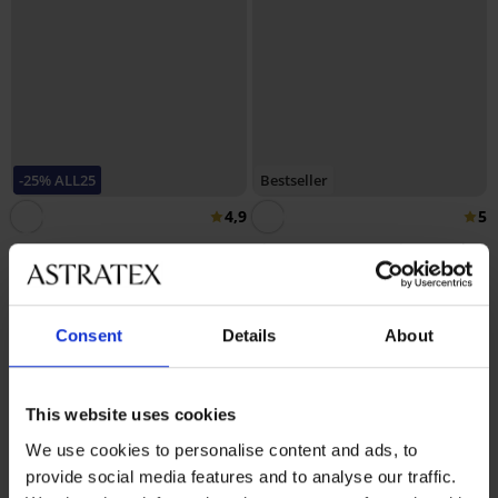
-25% ALL25
Bestseller
4,9
5
Biustonosz usztywniany Push
Perfect Bardot
Biustonosz usztywniany Maia
241,99 zł
4D Soft Control Deluxe
185,99 zł
Consent
Details
About
139,49 zł
kod:
ALL25
This website uses cookies
We use cookies to personalise content and ads, to
provide social media features and to analyse our traffic.