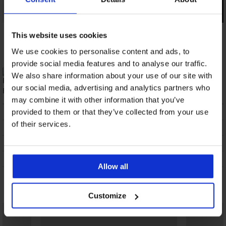
Satynowa koszulka
Damska satynowa
Kusząca koszulka
This website uses cookies
nocna DIAMOND
koszulka nocna
Obsessive Chemise
Annabelle krótka
Gabrielle krótka
139,29 zł
We use cookies to personalise content and ads, to
148,50 zł
204,99 zł
provide social media features and to analyse our traffic.
We also share information about your use of our site with
Wyprodukowano w Polsce
our social media, advertising and analytics partners who
may combine it with other information that you’ve
OPIS
provided to them or that they’ve collected from your use
of their services.
DOSTAWA I PŁATNOŚĆ
WYMIANA
CZYSZCZENIE I PRANIE
Allow all
Może Ci się spodobać
Customize