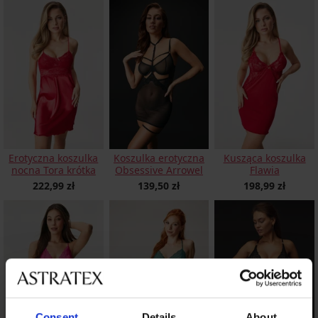
Erotyczna koszulka
Koszulka erotyczna
Kusząca koszulka
nocna Tora krótka
Obsessive Arrowel
Flawia
222,99 zł
139,50 zł
198,99 zł
Consent
Details
About