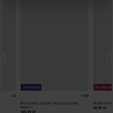
-20% BRA20
3+1 GRATIS
5
4,9
Biustonosz Spacer Flexicup Dotted
Majtki kla
Mesh II
68,99 zł
185,99 zł