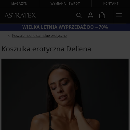
MAGAZYN
WYMIANA I ZWROT
KONTAKT
KOD BRA20 = BIUSTONOSZE −20%
W
Koszule nocne damskie erotyczne
Koszulka erotyczna Deliena