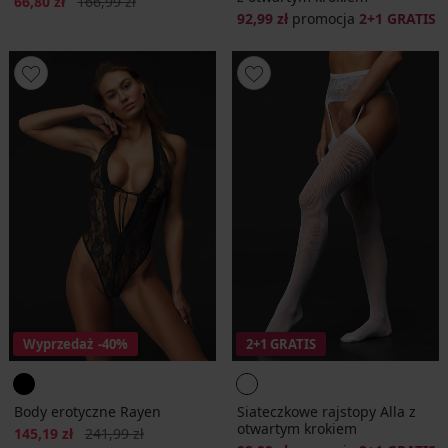
Zniżka
Pierwotna cena
66,80 zł
166,99 zł
92,99 zł
promocja
2+1 GRATIS
Wyprzedaż
-40%
2+1 GRATIS
Body erotyczne Rayen
Siateczkowe rajstopy Alla z
otwartym krokiem
Zniżka
Pierwotna cena
145,19 zł
241,99 zł