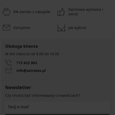
Darmowa wymiana i
8% zwrotu z zakupów
zwrot
Korzystne
Jak wybrać
Obsługa klienta
W dni robocze od 8.00 do 16.00
713 822 963
info@astratex.pl
Newsletter
Czy chcesz być informowany o nowościach?