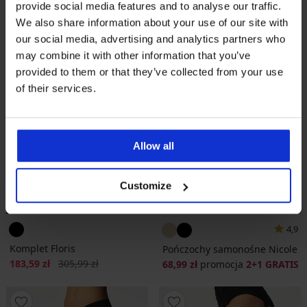
provide social media features and to analyse our traffic.
We also share information about your use of our site with
our social media, advertising and analytics partners who
may combine it with other information that you’ve
provided to them or that they’ve collected from your use
of their services.
Allow all
Customize
Wyprzedaż
-40%
2+1 GRATIS
4,9
Komplet Floris
Pończochy samonośne Nicole
Zniżka
Pierwotna cena
183,59 zł
305,99 zł
68,99 zł
promocja
2+1 GRATIS