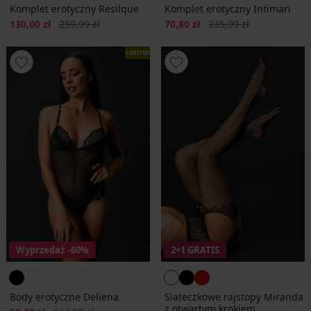
Komplet erotyczny Resilque
Komplet erotyczny Intimari
Zniżka
Pierwotna cena
Zniżka
Pierwotna cena
130,00 zł
259,99 zł
70,80 zł
235,99 zł
LIMITED
Wyprzedaż
-60%
2+1 GRATIS
Body erotyczne Deliena
Siateczkowe rajstopy Miranda
z otwartym krokiem