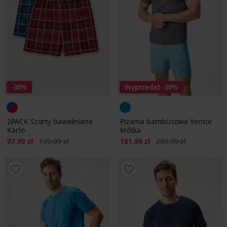
-30%
Wyprzedaż
-30%
2PACK Szorty bawełniane
Piżama bambusowa Ventor
Karlo
krótka
Zniżka
Pierwotna cena
Zniżka
Pierwotna cena
97,99 zł
139,99 zł
181,99 zł
259,99 zł