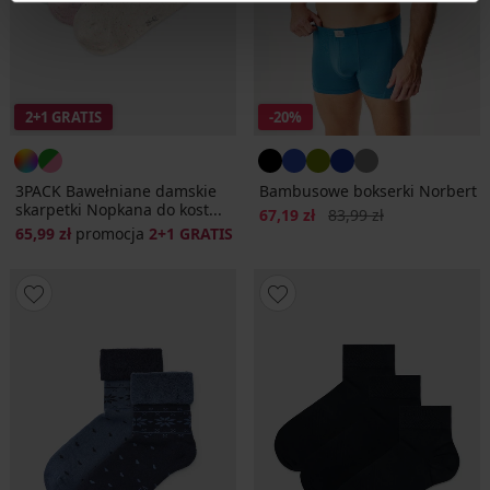
2+1 GRATIS
-20%
3PACK Bawełniane damskie
Bambusowe bokserki Norbert
skarpetki Nopkana do kost...
Zniżka
Pierwotna cena
67,19 zł
83,99 zł
65,99 zł
promocja
2+1 GRATIS