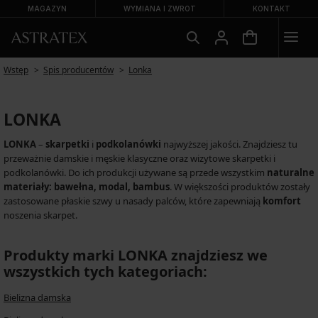
MAGAZYN
WYMIANA I ZWROT
KONTAKT
Wstęp
Spis producentów
Lonka
LONKA
LONKA
–
skarpetki
i
podkolanówki
najwyższej jakości. Znajdziesz tu
przeważnie damskie i męskie klasyczne oraz wizytowe skarpetki i
podkolanówki. Do ich produkcji używane są przede wszystkim
naturalne
materiały: bawełna, modal, bambus
. W większości produktów zostały
zastosowane płaskie szwy u nasady palców, które zapewniają
komfort
noszenia skarpet.
Produkty marki LONKA znajdziesz we
wszystkich tych kategoriach:
Bielizna damska