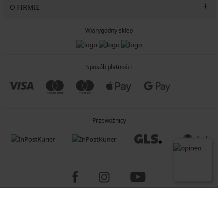
O FIRMIE
Wiarygodny sklep
Sposób płatności
Przewoźnicy
Copyright 2005-2026 © ASTRATEX a.s.
Programia - B2C, B2B, advanced e-commerce solutions