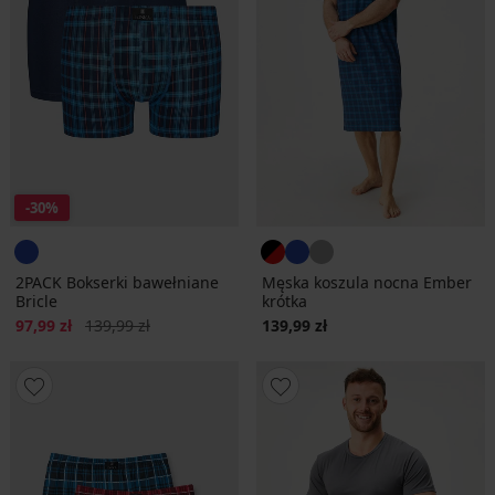
-30%
2PACK Bokserki bawełniane
Męska koszula nocna Ember
Bricle
krótka
Zniżka
Pierwotna cena
97,99 zł
139,99 zł
139,99 zł