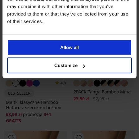
may combine it with other information that you’ve
provided to them or that they’ve collected from your use
of their services.
Allow all
Customize
3+1 GRATIS
Wyprzedaż
-70%
4,8
2PACK Tanga Bamboo Mina
BESTSELLER
Zniżka
Pierwotna cena
27,90 zł
92,99 zł
Majtki klasyczne Bamboo
Nature z szerokimi bokami
68,99 zł
promocja
3+1
GRATIS