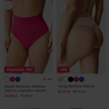
Wyprzedaż
-70%
-30%
4,8
Tanga Bamboo Nature
Majtki klasyczne Bamboo
Nature z wysokim stanem
Zniżka
Pierwotna cena
46,19 zł
65,99 zł
Zniżka
Pierwotna cena
24,00 zł
79,99 zł