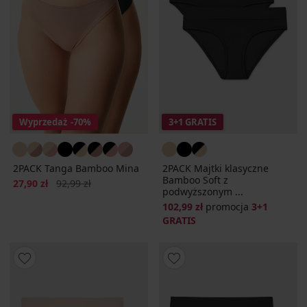
Wyprzedaż
-70%
3+1 GRATIS
2PACK Tanga Bamboo Mina
2PACK Majtki klasyczne
Bamboo Soft z
Zniżka
Pierwotna cena
27,90 zł
92,99 zł
podwyższonym ...
102,99 zł
promocja
3+1
GRATIS