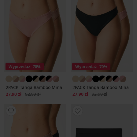
Wyprzedaż
-70%
Wyprzedaż
-70%
2PACK Tanga Bamboo Mina
2PACK Tanga Bamboo Mina
Zniżka
Pierwotna cena
Zniżka
Pierwotna cena
27,90 zł
92,99 zł
27,90 zł
92,99 zł