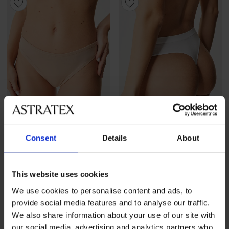
Wyprzedaż
-70%
-30%
Consent
Details
About
2PACK Tanga Bamboo Mina
Tanga Bamboo Nature
This website uses cookies
Zniżka
Pierwotna cena
Zniżka
Pierwotna cena
27,90 zł
92,99 zł
46,19 zł
65,99 zł
We use cookies to personalise content and ads, to
provide social media features and to analyse our traffic.
We also share information about your use of our site with
our social media, advertising and analytics partners who