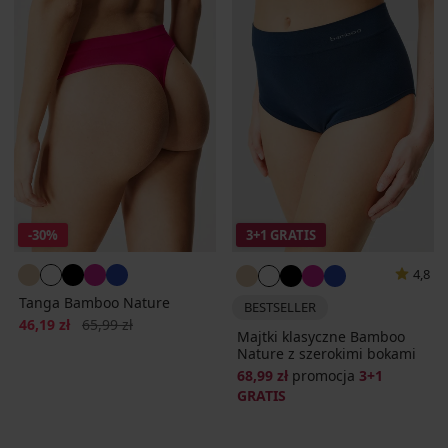
-30%
3+1 GRATIS
4,8
Tanga Bamboo Nature
BESTSELLER
Zniżka
Pierwotna cena
46,19 zł
65,99 zł
Majtki klasyczne Bamboo
Nature z szerokimi bokami
68,99 zł
promocja
3+1
GRATIS