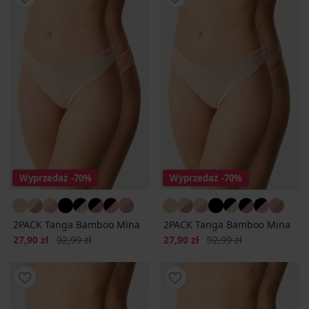
Wyprzedaż
-70%
Wyprzedaż
-70%
2PACK Tanga Bamboo Mina
2PACK Tanga Bamboo Mina
Zniżka
Pierwotna cena
Zniżka
Pierwotna cena
27,90 zł
92,99 zł
27,90 zł
92,99 zł