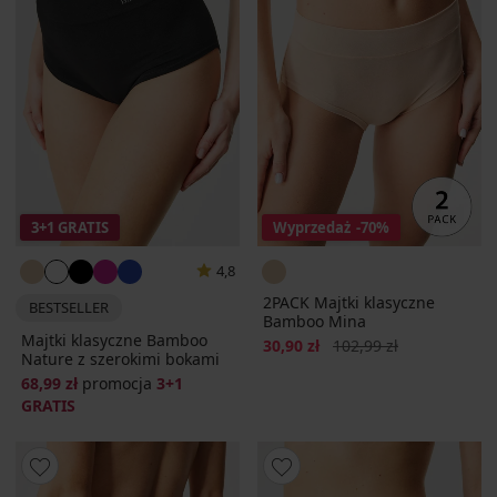
3+1 GRATIS
Wyprzedaż
-70%
4,8
2PACK Majtki klasyczne
BESTSELLER
Bamboo Mina
Majtki klasyczne Bamboo
Zniżka
Pierwotna cena
30,90 zł
102,99 zł
Nature z szerokimi bokami
68,99 zł
promocja
3+1
GRATIS