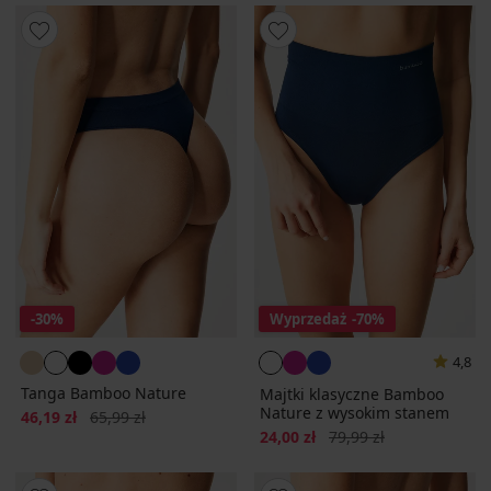
-30%
Wyprzedaż
-70%
4,8
Tanga Bamboo Nature
Majtki klasyczne Bamboo
Nature z wysokim stanem
Zniżka
Pierwotna cena
46,19 zł
65,99 zł
Zniżka
Pierwotna cena
24,00 zł
79,99 zł