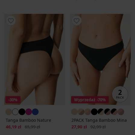
-30%
Wyprzedaż
-70%
Tanga Bamboo Nature
2PACK Tanga Bamboo Mina
Zniżka
Pierwotna cena
Zniżka
Pierwotna cena
46,19 zł
65,99 zł
27,90 zł
92,99 zł