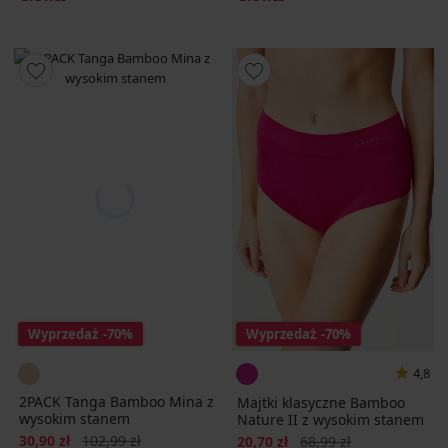
Wyprzedaż
-70%
Wyprzedaż
-70%
4,8
2PACK Tanga Bamboo Mina z
Majtki klasyczne Bamboo
wysokim stanem
Nature II z wysokim stanem
Zniżka
Pierwotna cena
30,90 zł
102,99 zł
Zniżka
Pierwotna cena
20,70 zł
68,99 zł