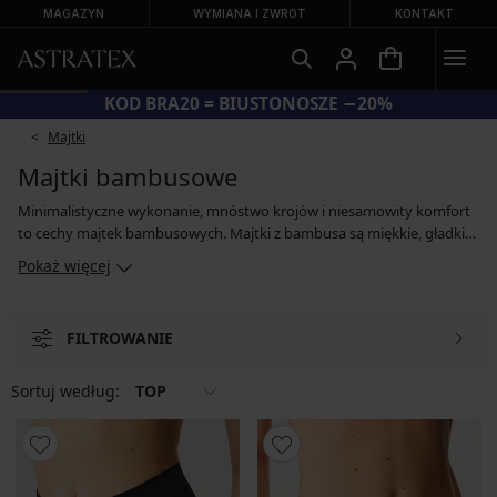
MAGAZYN
WYMIANA I ZWROT
KONTAKT
KOD BRA20 = BIUSTONOSZE −20%
Majtki
Majtki bambusowe
Minimalistyczne wykonanie, mnóstwo krojów i niesamowity komfort
to cechy majtek bambusowych. Majtki z bambusa są miękkie, gładkie i
elastyczne oraz doskonale dopasowują się do ciała, więc stają się
Pokaż więcej
oczywistym synonimem komfortu. Materiał z domieszką wiskozy
bambusowej skutecznie absorbuje wilgoć, dobrze wyrównuje różnice
temperatur i ma naturalne właściwości antybakteryjne. Bonusem jest
FILTROWANIE
zaś to, że majtki bambusowe są ekologiczne i przyjazne środowisku.
Tylko od Ciebie zależy, który z popularnych fasonów wybierzesz – w
naszej ofercie znajdziesz majtki o klasycznym kroju, bambusowe
Sortuj według:
TOP
brazyliany i tanga.