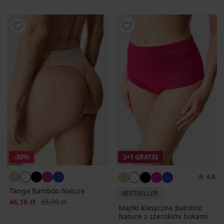
-30%
3+1 GRATIS
4,8
Tanga Bamboo Nature
BESTSELLER
Zniżka
Pierwotna cena
46,19 zł
65,99 zł
Majtki klasyczne Bamboo
Nature z szerokimi bokami