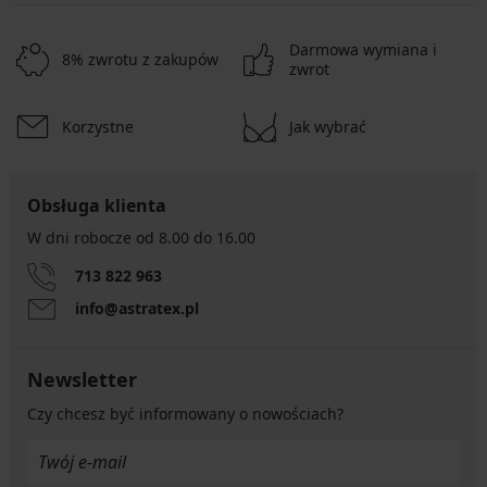
Darmowa wymiana i
8% zwrotu z zakupów
zwrot
Korzystne
Jak wybrać
Obsługa klienta
W dni robocze od 8.00 do 16.00
713 822 963
info@astratex.pl
Newsletter
Czy chcesz być informowany o nowościach?