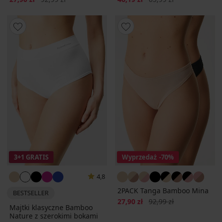
3+1 GRATIS
Wyprzedaż
-70%
4,8
2PACK Tanga Bamboo Mina
BESTSELLER
Zniżka
Pierwotna cena
27,90 zł
92,99 zł
Majtki klasyczne Bamboo
Nature z szerokimi bokami