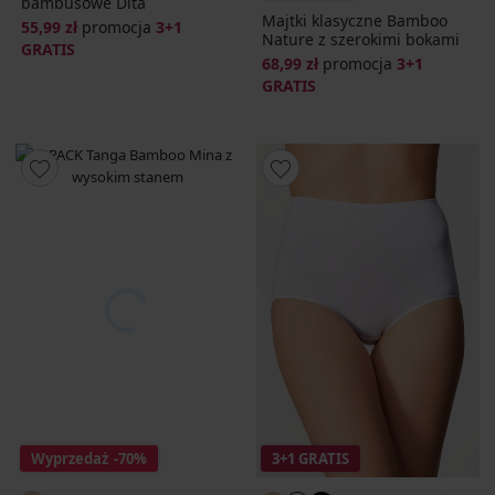
bambusowe Dita
Majtki klasyczne Bamboo
55,99 zł
promocja
3+1
Nature z szerokimi bokami
GRATIS
68,99 zł
promocja
3+1
GRATIS
Wyprzedaż
-70%
3+1 GRATIS