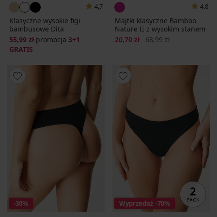
4,7
4,8
Klasyczne wysokie figi
Majtki klasyczne Bamboo
bambusowe Dita
Nature II z wysokim stanem
Zniżka
Pierwotna cena
55,99 zł
promocja
3+1
20,70 zł
68,99 zł
GRATIS
-30%
Wyprzedaż
-70%