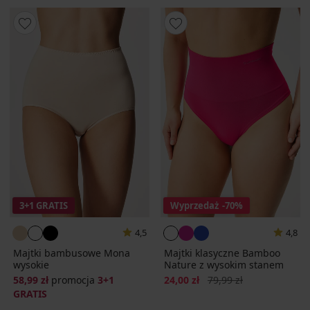
3+1 GRATIS
Wyprzedaż
-70%
4,5
4,8
Majtki bambusowe Mona
Majtki klasyczne Bamboo
wysokie
Nature z wysokim stanem
Zniżka
Pierwotna cena
58,99 zł
promocja
3+1
24,00 zł
79,99 zł
GRATIS