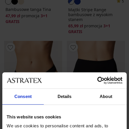
5
Bambusowe tanga Tina
Majtki Stripe Range
bambusowe z wysokim
47,99 zł
promocja
3+1
stanem
GRATIS
65,99 zł
promocja
3+1
GRATIS
Consent
Details
About
This website uses cookies
3+1 GRATIS
3+1 GRATIS
We use cookies to personalise content and ads, to