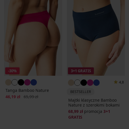
-30%
3+1 GRATIS
4,8
Tanga Bamboo Nature
BESTSELLER
Zniżka
Pierwotna cena
46,19 zł
65,99 zł
Majtki klasyczne Bamboo
Nature z szerokimi bokami
68,99 zł
promocja
3+1
GRATIS