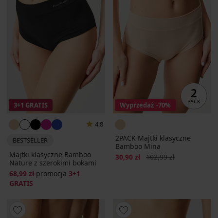
3+1 GRATIS
Wyprzedaż
-70%
4,8
2PACK Majtki klasyczne
BESTSELLER
Bamboo Mina
Majtki klasyczne Bamboo
Zniżka
Pierwotna cena
30,90 zł
102,99 zł
Nature z szerokimi bokami
68,99 zł
promocja
3+1
GRATIS