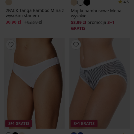
4,5
2PACK Tanga Bamboo Mina z
Majtki bambusowe Mona
wysokim stanem
wysokie
Zniżka
Pierwotna cena
30,90 zł
102,99 zł
58,99 zł
promocja
3+1
GRATIS
3+1 GRATIS
3+1 GRATIS