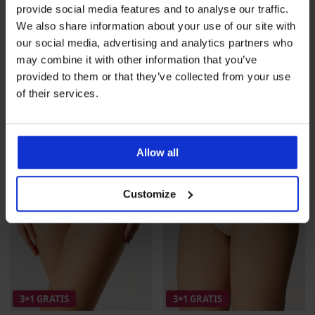
provide social media features and to analyse our traffic.
4,5
We also share information about your use of our site with
Bambusowe tanga Tina
Majtki bambusowe Mona
our social media, advertising and analytics partners who
wysokie
47,99 zł
promocja
3+1
may combine it with other information that you’ve
58,99 zł
promocja
3+1
GRATIS
GRATIS
provided to them or that they’ve collected from your use
of their services.
Allow all
Customize
3+1 GRATIS
3+1 GRATIS