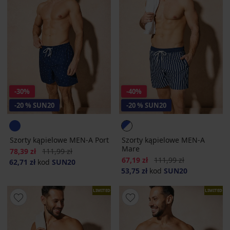
-30%
-40%
-20 % SUN20
-20 % SUN20
Szorty kąpielowe MEN-A Port
Szorty kąpielowe MEN-A
Mare
Zniżka
Pierwotna cena
78,39 zł
111,99 zł
Zniżka
Pierwotna cena
67,19 zł
111,99 zł
62,71 zł
kod
SUN20
53,75 zł
kod
SUN20
LIMITED
LIMITED