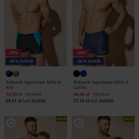
-20%
-50%
-20 % SUN20
-20 % SUN20
Bokserki kąpielowe MEN-A
Bokserki kąpielowe MEN-A
Ace
Carlos
Zniżka
Pierwotna cena
Zniżka
Pierwotna cena
74,39 zł
92,99 zł
46,49 zł
92,99 zł
59,51 zł
kod
SUN20
37,19 zł
kod
SUN20
LIMITED
LIMITED