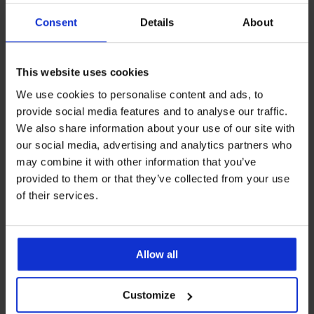
Consent
Details
About
This website uses cookies
We use cookies to personalise content and ads, to
provide social media features and to analyse our traffic.
We also share information about your use of our site with
-50%
-40%
our social media, advertising and analytics partners who
-20 % SUN20
-20 % SUN20
may combine it with other information that you’ve
provided to them or that they’ve collected from your use
of their services.
Szorty kąpielowe MEN-A
Szorty kąpielowe MEN-A
Henry
Johny
Zniżka
Pierwotna cena
Zniżka
Pierwotna cena
55,99 zł
111,99 zł
67,19 zł
111,99 zł
44,79 zł
kod
SUN20
53,75 zł
kod
SUN20
Allow all
LIMITED
LIMITED
Customize