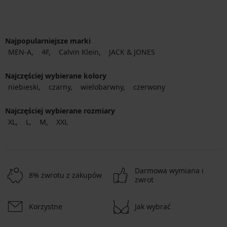
Najpopularniejsze marki
MEN-A
4F
Calvin Klein
JACK & JONES
Najczęściej wybierane kolory
niebieski
czarny
wielobarwny
czerwony
Najczęściej wybierane rozmiary
XL
L
M
XXL
Darmowa wymiana i
8% zwrotu z zakupów
zwrot
Korzystne
Jak wybrać