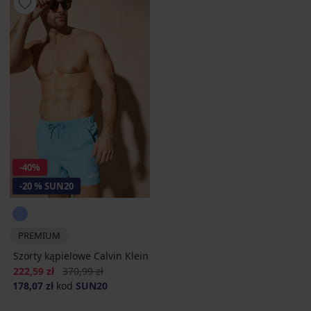
-40%
-20 % SUN20
PREMIUM
Szorty kąpielowe Calvin Klein
Zniżka
Pierwotna cena
222,59 zł
370,99 zł
178,07 zł
kod
SUN20