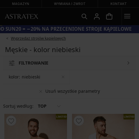
MAGAZYN
WYMIANA I ZWROT
KONTAKT
KOD SUN20 = −20% NA PRZECENIONE STROJE KĄPIELOWE
Wyprzedaż strojów kąpielowych
Męskie - kolor niebieski
FILTROWANIE
kolor:
niebieski
Usuń wszystkie parametry
Sortuj według:
TOP
LIMITED
LIMITED