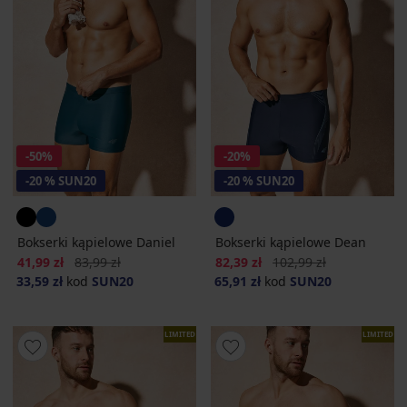
-50%
-20%
-20 % SUN20
-20 % SUN20
Bokserki kąpielowe Daniel
Bokserki kąpielowe Dean
Zniżka
Pierwotna cena
Zniżka
Pierwotna cena
41,99 zł
83,99 zł
82,39 zł
102,99 zł
33,59 zł
kod
SUN20
65,91 zł
kod
SUN20
LIMITED
LIMITED